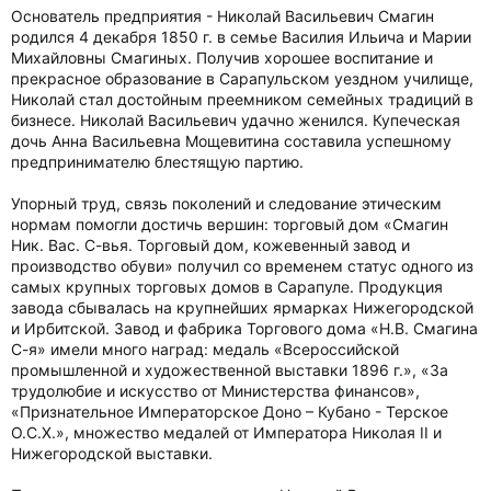
Основатель предприятия - Николай Васильевич Смагин
родился 4 декабря 1850 г. в семье Василия Ильича и Марии
Михайловны Смагиных. Получив хорошее воспитание и
прекрасное образование в Сарапульском уездном училище,
Николай стал достойным преемником семейных традиций в
бизнесе. Николай Васильевич удачно женился. Купеческая
дочь Анна Васильевна Мощевитина составила успешному
предпринимателю блестящую партию.
Упорный труд, связь поколений и следование этическим
нормам помогли достичь вершин: торговый дом «Смагин
Ник. Вас. С-вья. Торговый дом, кожевенный завод и
производство обуви» получил со временем статус одного из
самых крупных торговых домов в Сарапуле. Продукция
завода сбывалась на крупнейших ярмарках Нижегородской
и Ирбитской. Завод и фабрика Торгового дома «Н.В. Смагина
С-я» имели много наград: медаль «Всероссийской
промышленной и художественной выставки 1896 г.», «За
трудолюбие и искусство от Министерства финансов»,
«Признательное Императорское Доно – Кубано - Терское
О.С.Х.», множество медалей от Императора Николая II и
Нижегородской выставки.