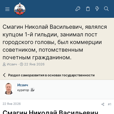
Смагин Николай Васильевич, являлся
купцом 1-й гильдии, занимал пост
городского головы, был коммерции
советником, потомственным
почетным гражданином.
А
Д
Исаич
22 Янв 2026
в
а
т
т
Раздел саморазвития в основах государственности
о
а
р
н
Исаич
т
а
куратор
е
ч
м
а
ы
л
22 Янв 2026
#1
а
Смагин Николай Васильевич