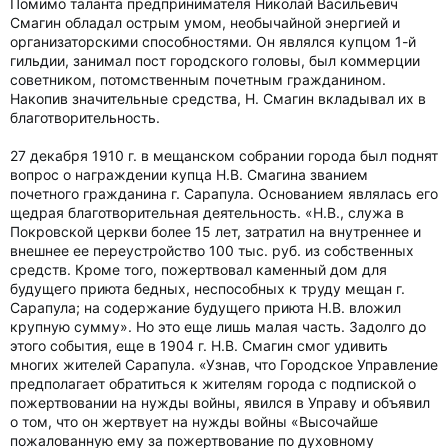
Помимо таланта предпринимателя Николай Васильевич
Смагин обладал острым умом, необычайной энергией и
организаторскими способностями. Он являлся купцом 1-й
гильдии, занимал пост городского головы, был коммерции
советником, потомственным почетным гражданином.
Накопив значительные средства, Н. Смагин вкладывал их в
благотворительность.
27 декабря 1910 г. в мещанском собрании города был поднят
вопрос о награждении купца Н.В. Смагина званием
почетного гражданина г. Сарапула. Основанием являлась его
щедрая благотворительная деятельность. «Н.В., служа в
Покровской церкви более 15 лет, затратил на внутреннее и
внешнее ее переустройство 100 тыс. руб. из собственных
средств. Кроме того, пожертвовал каменный дом для
будущего приюта бедных, неспособных к труду мещан г.
Сарапула; на содержание будущего приюта Н.В. вложил
крупную сумму». Но это еще лишь малая часть. Задолго до
этого события, еще в 1904 г. Н.В. Смагин смог удивить
многих жителей Сарапула. «Узнав, что Городское Управление
предполагает обратиться к жителям города с подпиской о
пожертвовании на нужды войны, явился в Управу и объявил
о том, что он жертвует на нужды войны «Высочайше
пожалованную ему за пожертвование по духовному