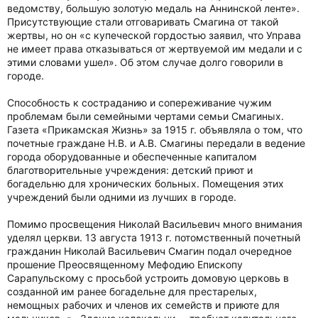
ведомству, большую золотую медаль на Аннинской ленте».
Присутствующие стали отговаривать Смагина от такой
жертвы, но он «с купеческой гордостью заявил, что Управа
не имеет права отказываться от жертвуемой им медали и с
этими словами ушел». Об этом случае долго говорили в
городе.
Способность к состраданию и сопереживание чужим
проблемам были семейными чертами семьи Смагиных.
Газета «Прикамская Жизнь» за 1915 г. объявляла о том, что
почетные граждане Н.В. и А.В. Смагины передали в ведение
города оборудованные и обеспеченные капиталом
благотворительные учреждения: детский приют и
богадельню для хронических больных. Помещения этих
учреждений были одними из лучших в городе.
Помимо просвещения Николай Васильевич много внимания
уделял церкви. 13 августа 1913 г. потомственный почетный
гражданин Николай Васильевич Смагин подал очередное
прошение Преосвященному Мефодию Епископу
Сарапульскому с просьбой устроить домовую церковь в
созданной им ранее богадельне для престарелых,
немощных рабочих и членов их семейств и приюте для