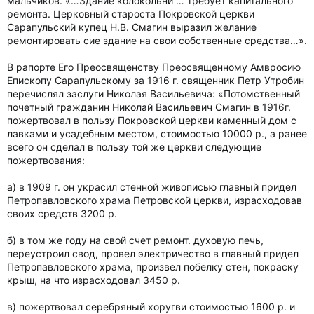
мальчиков. «…Здание колокольни … требует капитального
ремонта. Церковный староста Покровской церкви
Сарапульский купец Н.В. Смагин выразил желание
ремонтировать сие здание на свои собственные средства…».
В рапорте Его Преосвященству Преосвященному Амвросию
Епископу Сарапульскому за 1916 г. священник Петр Утробин
перечислял заслуги Николая Васильевича: «Потомственный
почетный гражданин Николай Васильевич Смагин в 1916г.
пожертвовал в пользу Покровской церкви каменный дом с
лавками и усадебным местом, стоимостью 10000 р., а ранее
всего он сделал в пользу той же церкви следующие
пожертвования:
а) в 1909 г. он украсил стенной живописью главный придел
Петропавловского храма Петровской церкви, израсходовав
своих средств 3200 р.
б) в том же году на свой счет ремонт. духовую печь,
переустроил свод, провел электричество в главный придел
Петропавловского храма, произвел побелку стен, покраску
крыш, на что израсходовал 3450 р.
в) пожертвовал серебряный хоругви стоимостью 1600 р. и