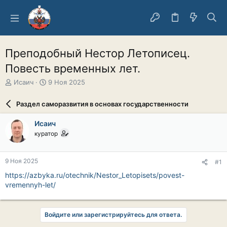
Преподобный Нестор Летописец.
Повесть временных лет.
А
Д
Исаич
9 Ноя 2025
в
а
т
т
Раздел саморазвития в основах государственности
о
а
р
н
Исаич
т
а
куратор
е
ч
м
а
ы
л
9 Ноя 2025
#1
а
https://azbyka.ru/otechnik/Nestor_Letopisets/povest-
vremennyh-let/
Войдите или зарегистрируйтесь для ответа.