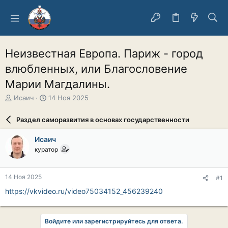
Неизвестная Европа. Париж - город
влюбленных, или Благословение
Марии Магдалины.
А
Д
Исаич
14 Ноя 2025
в
а
т
т
Раздел саморазвития в основах государственности
о
а
р
н
Исаич
т
а
куратор
е
ч
м
а
ы
л
14 Ноя 2025
#1
а
https://vkvideo.ru/video75034152_456239240
Войдите или зарегистрируйтесь для ответа.