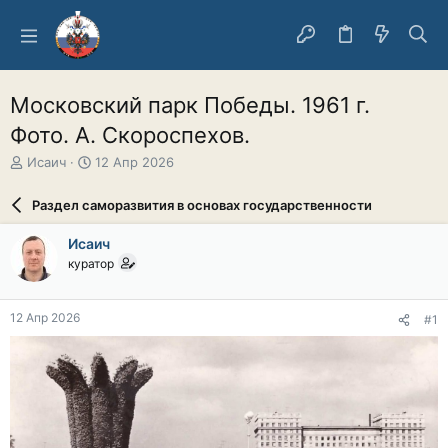
Московский парк Победы. 1961 г.
Фото. А. Скороспехов.
А
Д
Исаич
12 Апр 2026
в
а
т
т
Раздел саморазвития в основах государственности
о
а
р
н
Исаич
т
а
куратор
е
ч
м
а
ы
л
12 Апр 2026
#1
а