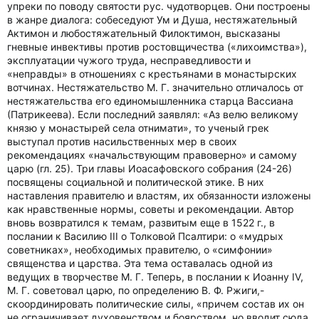
упреки по поводу святости рус. чудотворцев. Они построены
в жанре диалога: собеседуют Ум и Душа, нестяжательный
Актимон и любостяжательный Филоктимон, высказаны
гневные инвективы против ростовщичества («лихоимства»),
эксплуатации чужого труда, несправедливости и
«неправды» в отношениях с крестьянами в монастырских
вотчинах. Нестяжательство М. Г. значительно отличалось от
нестяжательства его единомышленника старца Вассиана
(Патрикеева). Если последний заявлял: «Аз велю великому
князю у монастырей села отнимати», то ученый грек
выступал против насильственных мер в своих
рекомендациях «начальствующим правоверно» и самому
царю (гл. 25). Три главы Иоасафовского собрания (24-26)
посвящены социальной и политической этике. В них
наставления правителю и властям, их обязанности изложены
как нравственные нормы, советы и рекомендации. Автор
вновь возвратился к темам, развитым еще в 1522 г., в
послании к Василию III о Толковой Псалтири: о «мудрых
советниках», необходимых правителю, о «симфонии»
священства и царства. Эта тема оставалась одной из
ведущих в творчестве М. Г. Теперь, в послании к Иоанну IV,
М. Г. советовал царю, по определению В. Ф. Ржиги,-
скоординировать политические силы, «причем состав их он
не ограничивает духовенством и боярством, но вводит сюда