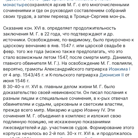
монастыре
сохранялся архив М. Г. с его многочисленными
сочинениями и где он руководил составлением собраний
своих трудов, а затем переезд в Троице-Сергиев мон-рь.
Сказание кон. ХVI в. определяет продолжительность
заключения М. Г. в 22 года, что подтверждают и др.
источники. Освобождение, по-видимому, было приурочено к
царскому венчанию в янв. 1547 г. или царской свадьбе в
февр. того же года (можно также предполагать, что это
стало возможным летом 1547, после смерти митр. Даниила,
главного обвинителя М. Г.). На освобождение М. Г. повлияли,
вероятно, грамоты Александрийского патриарха
Иоакима I
от 4 апр. 1543/45 г. и К-польского патриарха
Дионисия II
от
июня 1546 г.
В 30-40-х гг. XVI в. главным делом жизни М. Г. было
доказательство своей невиновности. Он писал послания к
разным лицам и специальные сочинения, в к-рых отвечал
обвинителям и судьям, церковным и светским властям,
прежде всего митр. Макарию и царю Иоанну IV. Эти
сочинения М. Г. объединил в комплекс и изложил свою
подлинную позицию, не искаженную показаниями
лжесвидетелей и др. участников судов. Формирование этого
корпуса началось во 2-й пол. 30-х гг. XVI в. и продолжалось