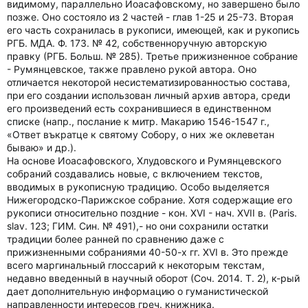
видимому, параллельно Иоасафовскому, но завершено было
позже. Оно состояло из 2 частей - глав 1-25 и 25-73. Вторая
его часть сохранилась в рукописи, имеющей, как и рукопись
РГБ. МДА. Ф. 173. № 42, собственноручную авторскую
правку (РГБ. Больш. № 285). Третье прижизненное собрание
- Румянцевское, также правлено рукой автора. Оно
отличается некоторой несистематизированностью состава,
при его создании использован личный архив автора, среди
его произведений есть сохранившиеся в единственном
списке (напр., послание к митр. Макарию 1546-1547 г.,
«Ответ въкратце к святому Собору, о них же оклеветан
бываю» и др.).
На основе Иоасафовского, Хлудовского и Румянцевского
собраний создавались новые, с включением текстов,
вводимых в рукописную традицию. Особо выделяется
Нижегородско-Парижское собрание. Хотя содержащие его
рукописи относительно поздние - кон. ХVI - нач. ХVII в. (Paris.
slav. 123; ГИМ. Син. № 491),- но они сохранили остатки
традиции более ранней по сравнению даже с
прижизненными собраниями 40-50-х гг. XVI в. Это прежде
всего маргинальный глоссарий к некоторым текстам,
недавно введенный в научный оборот (Соч. 2014. Т. 2), к-рый
дает дополнительную информацию о гуманистической
направленности интересов греч. книжника.