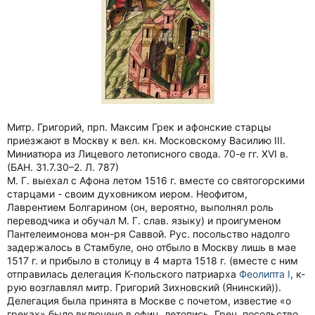
Митр. Григорий, прп. Максим Грек и афонские старцы
приезжают в Москву к вел. кн. Московскому Василию III.
Миниатюра из Лицевого летописного свода. 70-е гг. XVI в.
(БАН. 31.7.30–2. Л. 787)
М. Г. выехал с Афона летом 1516 г. вместе со святогорскими
старцами - своим духовником иером. Неофитом,
Лаврентием Болгарином (он, вероятно, выполнял роль
переводчика и обучал М. Г. слав. языку) и проигуменом
Пантелеимонова мон-ря Саввой. Рус. посольство надолго
задержалось в Стамбуле, оно отбыло в Москву лишь в мае
1517 г. и прибыло в столицу в 4 марта 1518 г. (вместе с ним
отправилась делегация К-польского патриарха
Феолипта I
, к-
рую возглавлял митр. Григорий Зихновский (Янинский)).
Делегация была принята в Москве с почетом, известие «о
греках» было включено в офиц. летопись. Греч. посольство