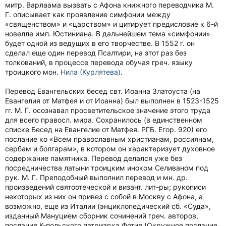
митр. Варлаама вызвать с Афона книжного переводчика М.
Г. описывает как проявление симфонии между
«священством» и «царством» и цитирует предисловие к 6-й
новелле имп. Юстиниана. В дальнейшем тема «симфонии»
будет одной из ведущих в его творчестве. В 1552 г. он
сделал еще один перевод Псалтири, на этот раз без
толкований, в процессе перевода обучая греч. языку
троицкого мон.
Нила (Курлятева)
.
Перевод Евангельских бесед свт. Иоанна Златоуста (на
Евангелия от Матфея и от Иоанна) был выполнен в 1523-1525
гг. М. Г. осознавал просветительское значение этого труда
для всего правосл. мира. Сохранилось (в единственном
списке Бесед на Евангелие от Матфея. РГБ. Егор. 920) его
послание ко «Всем православным христианам, россиянам,
сербам и болгарам», в котором он характеризует духовное
содержание памятника. Перевод делался уже без
посредничества латыни троицким иноком Селиваном под
рук. М. Г. Преподобный выполнил перевод и мн. др.
произведений святоотеческой и визант. лит-ры; рукописи
некоторых из них он привез с собой в Москву с Афона, а
возможно, еще из Италии (энциклопедический сб. «Суда»,
изданный Мануцием сборник сочинений греч. авторов,
послания К-польского патриарха Фотия (Окружное послание,