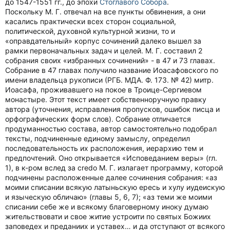
до 1547-1551 гг., до эпохи
Стоглавого Собора
.
Поскольку М. Г. отвечал на все пункты обвинения, а они
касались практически всех сторон социальной,
политической, духовной культурной жизни, то и
«оправдательный» корпус сочинений далеко вышел за
рамки первоначальных задач и целей. М. Г. составил 2
собрания своих «избранных сочинений» - в 47 и 73 главах.
Собрание в 47 главах получило название Иоасафовского по
имени владельца рукописи (РГБ. МДА. Ф. 173. № 42) митр.
Иоасафа, проживавшего на покое в Троице-Сергиевом
монастыре. Этот текст имеет собственноручную правку
автора (уточнения, исправления пропусков, ошибок писца и
орфографических форм слов). Собрание отличается
продуманностью состава, автор самостоятельно подобрал
тексты, подчиненные единому замыслу, определил
последовательность их расположения, иерархию тем и
предпочтений. Оно открывается «Исповеданием веры» (гл.
1), в к-ром вслед за credo М. Г. излагает программу, которой
подчинены расположенные далее сочинения собрания: «аз
моими списании всякую латыньскую ересь и хулу иудеискую
и языческую обличаю» (главы 5, 6, 7); «аз теми же моими
списании себе же и всякому благоверному иноку думаю
жительствовати и свое житие устроити по святых Божиих
заповедех и преданиих и уставех… и да отступают от всякого