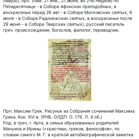
лавра)), прп. (пам. 21 янв., 21 июня, во 2-ю Неделю по
Пятидесятнице - в Соборе Афонских преподобных, в
воскресенье перед 26 авг.- в Соборе Московских святых, 6
июля - в Соборе Радонежских святых, в воскресенье после
29 июня - в Соборе Тверских святых), русский писатель
греч. происхождения, богослов, филолог, переводчик.
Прп. Максим Грек. Рисунок из Собрания сочинений Максима
Грека. Кон. XVI в. (РНБ. ОЛДП. О. 176. Л. 4 об.)
Род. в греч. г. Арта, в семье образованных родителей
Мануила и Ирины («христиан, греков, философов», по
словам самого М. Г. в краткой автобиографической заметке