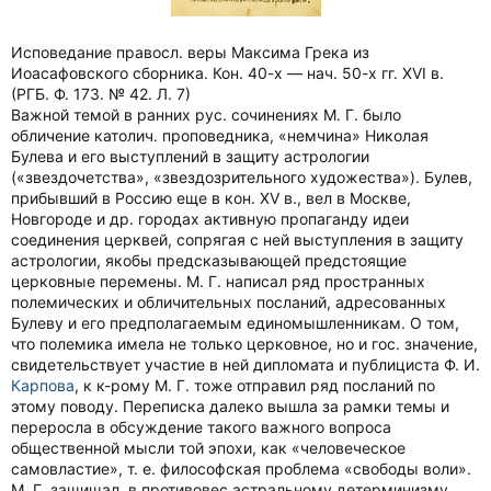
Исповедание правосл. веры Максима Грека из
Иоасафовского сборника. Кон. 40-х — нач. 50-х гг. XVI в.
(РГБ. Ф. 173. № 42. Л. 7)
Важной темой в ранних рус. сочинениях М. Г. было
обличение католич. проповедника, «немчина» Николая
Булева и его выступлений в защиту астрологии
(«звездочетства», «звездозрительного художества»). Булев,
прибывший в Россию еще в кон. ХV в., вел в Москве,
Новгороде и др. городах активную пропаганду идеи
соединения церквей, сопрягая с ней выступления в защиту
астрологии, якобы предсказывающей предстоящие
церковные перемены. М. Г. написал ряд пространных
полемических и обличительных посланий, адресованных
Булеву и его предполагаемым единомышленникам. О том,
что полемика имела не только церковное, но и гос. значение,
свидетельствует участие в ней дипломата и публициста Ф. И.
Карпова
, к к-рому М. Г. тоже отправил ряд посланий по
этому поводу. Переписка далеко вышла за рамки темы и
переросла в обсуждение такого важного вопроса
общественной мысли той эпохи, как «человеческое
самовластие», т. е. философская проблема «свободы воли».
М. Г. защищал, в противовес астральному детерминизму