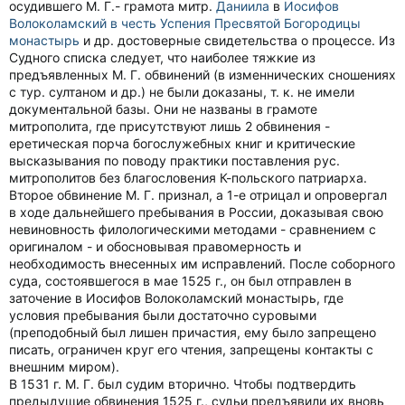
осудившего М. Г.- грамота митр.
Даниила
в
Иосифов
Волоколамский в честь Успения Пресвятой Богородицы
монастырь
и др. достоверные свидетельства о процессе. Из
Судного списка следует, что наиболее тяжкие из
предъявленных М. Г. обвинений (в изменнических сношениях
с тур. султаном и др.) не были доказаны, т. к. не имели
документальной базы. Они не названы в грамоте
митрополита, где присутствуют лишь 2 обвинения -
еретическая порча богослужебных книг и критические
высказывания по поводу практики поставления рус.
митрополитов без благословения К-польского патриарха.
Второе обвинение М. Г. признал, а 1-е отрицал и опровергал
в ходе дальнейшего пребывания в России, доказывая свою
невиновность филологическими методами - сравнением с
оригиналом - и обосновывая правомерность и
необходимость внесенных им исправлений. После соборного
суда, состоявшегося в мае 1525 г., он был отправлен в
заточение в Иосифов Волоколамский монастырь, где
условия пребывания были достаточно суровыми
(преподобный был лишен причастия, ему было запрещено
писать, ограничен круг его чтения, запрещены контакты с
внешним миром).
В 1531 г. М. Г. был судим вторично. Чтобы подтвердить
предыдущие обвинения 1525 г., судьи предъявили их вновь