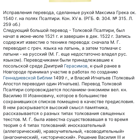
Исправления перевода, сделанные рукой Максима Грека ок.
1540 г. на полях Псалтири. Кон. XV в. (РГБ. Ф. 304. № 315. Л.
259 об.)
Следующий большой перевод - Толковой Псалтири, был
начат в июне-июле 1521 г. и завершен в дек. 1522 г. Запись
содержит известие о технике перевода: сначала М. Г.
переводил с греч. языка на латынь, а затем толмачи с
латыни - на русский (М. Г. еще недостаточно владел рус.
языком). Переводчиками были принадлежавшие к
посольской среде Дмитрий
Герасимов
, к-рый ранее в
Новгороде принимал участие в работах по созданию
Геннадиевской Библии
1499 г., и Власий Игнатьев (Толковый
Апостол переводил один Игнатьев). Перевод Толковой
Псалтири сопровождается посланием-энкомием вел. кн.
Василию III Иоанновичу, которое в большинстве
сохранившихся списков помещено в качестве предисловия.
В нем раскрывается высокий смысл памятника,
рассказывается о разных типах толкования священных
текстов. М. Г. была известна существовавшая в то время
теория о 4 типах толкований: иносказательный
(аллегорический), нравоучительный, «возводительный»
(анагонический), «исторический». Решение Василия III и