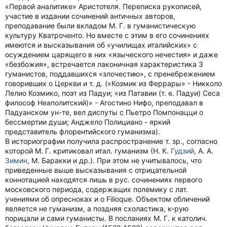
«Первой аналитике» Аристотеля. Переписка рукописей,
участие в издании сочинений античных авторов,
преподавание были вкладом М. Г. в гуманистическую
культуру Кватроченто. Но вместе с этим в его сочинениях
имеются и высказывания об «училищах италийских» с
осуждением царящего в них «языческого нечестия» и даже
«безбожия», встречается лаконичная характеристика 3
гуманистов, поддавшихся «злочестию», с пренебрежением
говоривших о Церкви и т. д. («Козмик из Феррары» - Никколо
Лелио Козмико, поэт из Падуи; «из Патавии (т. е. Падуи) Сеса
философ Неаполитский)» - Агостино Нифо, преподавал в
Падуанском ун-те, вел диспуты с Пьетро Помпонацци о
бессмертии души; Анджело Полициано - яркий
представитель флорентийского гуманизма).
В историографии получила распространение т. зр., согласно
которой М. Г. критиковал итал. гуманизм (Н. К.
Гудзий
, А. А.
Зимин
, М. Баракки и др.). При этом не учитывалось, что
приведенные выше высказывания с отрицательной
коннотацией находятся лишь в рус. сочинениях первого
московского периода, содержащих полемику с лат.
учениями об опресноках и о Filioque. Объектом обличений
является не гуманизм, а поздняя схоластика, к-рую
порицали и сами гуманисты. В посланиях М. Г. к католич.