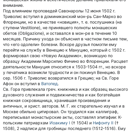
внимание.
Под влиянием проповедей Савонаролы 12 июня 1502 г.
Триволис вступил в доминиканский мон-рь Сан-Марко во
Флоренции, но в качестве «новиция», т. е. послушника (на
ступени Vestitionе), не принявшего полноты монашеских
обетов (Obligazione), и оставался в мон-ре в течение 10
месяцев. Причину ухода он объяснил в частном письме тем,
что «его одолели» болезни. Вскоре друзья помогли ему
перейти на службу в Венецию к Мануцию, который с 1502 г.
формировал свою «Новую Академию», возникшую по
образцу Академии Марсилио Фичино во Флоренции. Расцвет
деятельности Мануция относится к 1503-1504 гг., но вскоре
у печатника возникли трудности и он покинул Венецию. В
сер. 1506 г. Триволис возвратился в Грецию; на Св. Горе
Афон он вступил в
Ватопед
.
Св. Гора привлекала греч. книжника и как образец высокого
духовного служения и подвижничества и как богатейшая
книжная сокровищница, хранившая произведения и
античных, и христ. авторов. М. Г. их старательно изучал и в
Москве обильно цитировал. Он трудился как каллиграф,
переписывал монастырские акты, составлял эпитафии: К-
польским патриархам
Иоакиму I
(† 1504) и
Нифонту II
(†
1508), 2 надписи для гробницы последнего (1512-1516). Ему