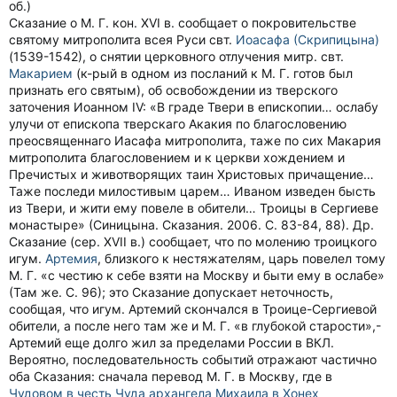
об.)
Сказание о М. Г. кон. ХVI в. сообщает о покровительстве
святому митрополита всея Руси свт.
Иоасафа (Скрипицына)
(1539-1542), о снятии церковного отлучения митр. свт.
Макарием
(к-рый в одном из посланий к М. Г. готов был
признать его святым), об освобождении из тверского
заточения Иоанном IV: «В граде Твери в епископии… ослабу
улучи от епископа тверскаго Акакия по благословению
преосвященнаго Иасафа митрополита, таже по сих Макария
митрополита благословением и к церкви хождением и
Пречистых и животворящих таин Христовых причащение…
Таже последи милостивым царем… Иваном изведен бысть
из Твери, и жити ему повеле в обители… Троицы в Сергиеве
монастыре» (Синицына. Сказания. 2006. С. 83-84, 88). Др.
Сказание (сер. ХVII в.) сообщает, что по молению троицкого
игум.
Артемия
, близкого к нестяжателям, царь повелел тому
М. Г. «с честию к себе взяти на Москву и быти ему в ослабе»
(Там же. С. 96); это Сказание допускает неточность,
сообщая, что игум. Артемий скончался в Троице-Сергиевой
обители, а после него там же и М. Г. «в глубокой старости»,-
Артемий еще долго жил за пределами России в ВКЛ.
Вероятно, последовательность событий отражают частично
оба Сказания: сначала перевод М. Г. в Москву, где в
Чудовом в честь Чуда архангела Михаила в Хонех