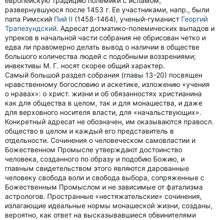
европейскую традицию полемики с исламом,
развернувшуюся после 1453 г. Ее участниками, напр., были
папа Римский
Пий II
(1458-1464), ученый-гуманист
Георгий
Трапезундский
. Адресат догматико-полемических выпадов и
упреков в начальной части собрания не обрисован четко и
едва ли правомерно делать вывод о наличии в обществе
большого количества людей с подобными воззрениями;
инвективы М. Г. носят скорее общий характер.
Самый большой раздел собрания (главы 13-20) посвящен
нравственному богословию и аскетике, изложению «учения
о нравах»: о христ. жизни и об обязанностях христианина
как для общества в целом, так и для монашества, и даже
для верховного носителя власти, для «начальствующих».
Конкретный адресат не обозначен, им оказываются правосл.
общество в целом и каждый его представитель в
отдельности. Сочинения о человеческом самовластии и
Божественном Промысле утверждают достоинство
человека, созданного по образу и подобию Божию, и
главным свидетельством этого являются дарованные
человеку свобода воли и свобода выбора, сопряженные с
Божественным Промыслом и не зависимые от фатализма
астрологов. Пространные «нестяжательские» сочинения,
излагающие идеальные нормы монашеской жизни, созданы,
вероятно, как ответ на высказывавшиеся обвинителями