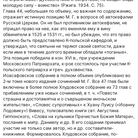
молодую силу - воинство» (Ржига. 1934. С. 75).
Глава 44, небольшая по объему, но важная по содержанию,
отражает истинную позицию М. Г. в вопросе об автокефалии
Русской Церкви. Он не был противником автокефалии, не
отрицал право на нее, как это вменяли ему в вину
обвинители в 1525 и 1531 гг., но был убежден, что это право
должно быть предоставлено К-польской кафедрой, и
утверждал, что святыни не теряют своей святости, даже
если ими в течение долгого времени обладали «поганые».
Эта позиция победила в кон. ХVI в., при учреждении
Московского Патриархата, к-рое состоялось при участии К-
польского патриарха и греч. духовенства.
Иоасафовское собрание в полном объеме опубликовано во
2-м томе нового издания сочинений М. Г. Все 47 глав были
включены в более полное Хлудовское собрание из 73 глав с
прибавлением уже новых сочинений, в т. ч. «Повести
страшна и достопамятна и о съвръшеном иночьском
жительстве», «Словес супротивных» к Хуану Луису («Иоанну
Лодовику») Вивесу, толкователю книги свт. Августина
Гиппонского, «Слова на хульники Пречистыя Божия Матери»,
послания к митр. Даниилу и др. В его создании принимал
участие не только сам автор, но и др. составители-
книжники. Формировалось Хлудовское собрание, по-