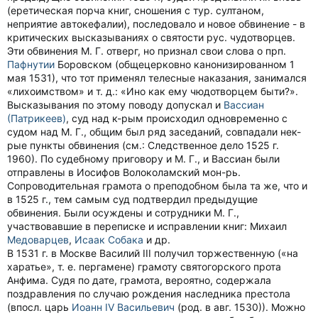
(еретическая порча книг, сношения с тур. султаном,
неприятие автокефалии), последовало и новое обвинение - в
критических высказываниях о святости рус. чудотворцев.
Эти обвинения М. Г. отверг, но признал свои слова о прп.
Пафнутии
Боровском (общецерковно канонизированном 1
мая 1531), что тот применял телесные наказания, занимался
«лихоимством» и т. д.: «Ино как ему чюдотворцем быти?».
Высказывания по этому поводу допускал и
Вассиан
(Патрикеев)
, суд над к-рым происходил одновременно с
судом над М. Г., общим был ряд заседаний, совпадали нек-
рые пункты обвинения (см.: Следственное дело 1525 г.
1960). По судебному приговору и М. Г., и Вассиан были
отправлены в Иосифов Волоколамский мон-рь.
Сопроводительная грамота о преподобном была та же, что и
в 1525 г., тем самым суд подтвердил предыдущие
обвинения. Были осуждены и сотрудники М. Г.,
участвовавшие в переписке и исправлении книг: Михаил
Медоварцев
,
Исаак Собака
и др.
В 1531 г. в Москве Василий III получил торжественную («на
харатье», т. е. пергамене) грамоту святогорского прота
Анфима. Судя по дате, грамота, вероятно, содержала
поздравления по случаю рождения наследника престола
(впосл. царь
Иоанн IV Васильевич
(род. в авг. 1530)). Можно