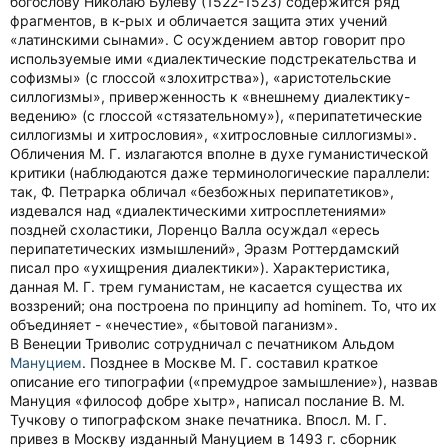
богослову Николаю Булеву (1522-1523) содержится ряд
фрагментов, в к-рых и обличается защита этих учений
«латинскими сынами». С осуждением автор говорит про
используемые ими «диалектические подстрекательства и
софизмы» (с глоссой «злохитрства»), «аристотельские
силлогизмы», приверженность к «внешнему диалектику-
ведению» (с глоссой «стязательному»), «перипатетические
силлогизмы и хитрословия», «хитрословные силлогизмы».
Обличения М. Г. излагаются вполне в духе гуманистической
критики (наблюдаются даже терминологические параллели:
так, Ф. Петрарка обличал «безбожных перипатетиков»,
издевался над «диалектическими хитросплетениями»
поздней схоластики, Лоренцо Валла осуждал «ересь
перипатетических измышлений», Эразм Роттердамский
писал про «ухищрения диалектики»). Характеристика,
данная М. Г. трем гуманистам, не касается существа их
воззрений; она построена по принципу ad hominem. То, что их
объединяет - «нечестие», «бытовой паганизм».
В Венеции Триволис сотрудничал с печатником Альдом
Мануцием
. Позднее в Москве М. Г. составил краткое
описание его типографии («премудрое замышление»), назвав
Мануция «философ добре хытр», написал послание В. М.
Тучкову о типографском знаке печатника. Впосл. М. Г.
привез в Москву изданный Мануцием в 1493 г. сборник