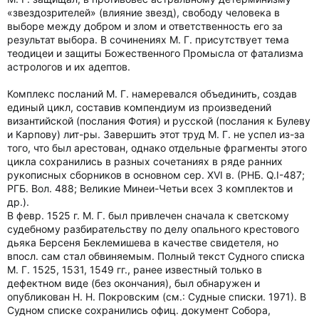
«звездозрителей» (влияние звезд), свободу человека в
выборе между добром и злом и ответственность его за
результат выбора. В сочинениях М. Г. присутствует тема
теодицеи и защиты Божественного Промысла от фатализма
астрологов и их адептов.
Комплекс посланий М. Г. намеревался объединить, создав
единый цикл, составив компендиум из произведений
византийской (послания Фотия) и русской (послания к Булеву
и Карпову) лит-ры. Завершить этот труд М. Г. не успел из-за
того, что был арестован, однако отдельные фрагменты этого
цикла сохранились в разных сочетаниях в ряде ранних
рукописных сборников в основном сер. ХVI в. (РНБ. Q.I-487;
РГБ. Вол. 488; Великие Минеи-Четьи всех 3 комплектов и
др.).
В февр. 1525 г. М. Г. был привлечен сначала к светскому
судебному разбирательству по делу опального крестового
дьяка Берсеня Беклемишева в качестве свидетеля, но
впосл. сам стал обвиняемым. Полный текст Судного списка
М. Г. 1525, 1531, 1549 гг., ранее известный только в
дефектном виде (без окончания), был обнаружен и
опубликован Н. Н. Покровским (см.: Судные списки. 1971). В
Судном списке сохранились офиц. документ Собора,