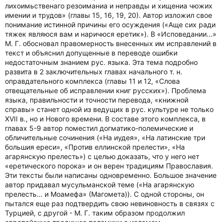
лихоимьственаго резоиманиа и неправды и хищениа чюжих
имении и трудов» (главы 15, 16, 19, 20). Автор изложил свое
понимание истинной причины его осуждения («Аще сих ради
тяжек являюся вам и наричюся еретик»). В «Исповедании...»
М. Г. обосновал правомерность внесенных им исправлений в
текст и объяснил допущенные в переводе ошибки
недостаточным знанием рус. языка. Эта тема подробно
развита в 2 заключительных главах начального т. н.
оправдательного комплекса (главы 11 и 12, «Слова
отвещательные об исправлении книг русских»). Проблема
языка, правильности и точности перевода, «книжной
справы» станет одной из ведущих в рус. культуре не только
ХVII в., но и Нового времени. В составе этого комплекса, в
главах 5-9 автор поместил догматико-полемические и
обличительные сочинения («На иудея», «На латинские три
большия ереси», «Против еллинской прелести», «На
агарянскую прелесть») с целью доказать, что у него нет
«еретического порока» и он верен традициям Православия.
Эти тексты были написаны одновременно. Большое значение
автор придавал мусульманской теме («На агарянскую
прелесть… и Моамефа» (Магомета)). С одной стороны, он
пытался еще раз подтвердить свою невиновность в связях с
Турцией, с другой - М. Г. таким образом продолжил