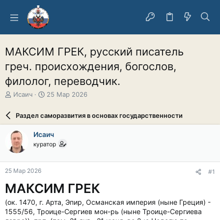
МАКСИМ ГРЕК, русский писатель
греч. происхождения, богослов,
филолог, переводчик.
А
Д
Исаич
25 Мар 2026
в
а
т
т
Раздел саморазвития в основах государственности
о
а
р
н
Исаич
т
а
куратор
е
ч
м
а
ы
л
25 Мар 2026
#1
а
МАКСИМ ГРЕК
(ок. 1470, г. Арта, Эпир, Османская империя (ныне Греция) -
1555/56, Троице-Сергиев мон-рь (ныне Троице-Сергиева