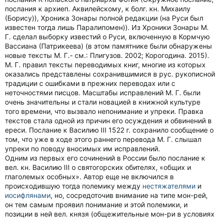
послания к архиеп. Аквилейскому, к болг. кн. Михаилу
(Борису)), Хроника Зонары полной редакции (на Руси был
известен тогда лишь Паралипомен)). Из Хроники Зонары М.
Г. сделал выборку известий о Руси, включенную в Кормчую
Вассиана (Патрикеева) (в этом памятнике были обнаружены
новые тексты М. Г.- см.: Плигузов. 2002; Корогодина. 2015).
М. Г. правил тексты переводимых книг, многие из которых
оказались представлены сохранившимися в рус. рукописной
традиции с ошибками в прежних переводах или с
неточностями писцов. Масштабы исправлений М. Г. были
очень значительны и стали новацией в книжной культуре
того времени, что вызвало непонимание и упреки. Правка
текстов стала одной из причин его осуждения и обвинений в
ереси. Послание к Василию III 1522 г. сохранило сообщение о
том, что уже в ходе этого раннего перевода М. Г. слышал
упреки по поводу вносимых им исправлений.
Одним из первых его сочинений в России было послание к
вел. кн. Василию III о святогорских обителях, «общих и
глаголемых особных». Автор еще не включился в
происходившую тогда полемику между
нестяжателями
и
иосифлянами
, но, сосредоточив внимание на типе мон-рей,
он тем самым проявил понимание и этой полемики, и
позиции в ней вел. князя (общежительные мон-ри в условиях