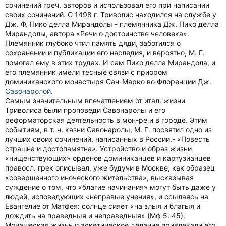
сочинений греч. авторов и использовал его при написании
своих сочинений. С 1498 г. Триволис находился на службе у
Дж. Ф. Пико делла Мирандолы - племянника Дж. Пико делла
Мирандолы, автора «Речи о достоинстве человека».
Племянник глубоко чтил память дяди, заботился о
сохранении и публикации его наследия, и вероятно, М. Г.
помогал ему в этих трудах. И сам Пико делла Мирандола, и
его племянник имели тесные связи с приором
доминиканского монастыря Сан-Марко во Флоренции Дж.
Савонаролой
.
Самым значительным впечатлением от итал. жизни
Триволиса были проповеди Савонаролы и его
реформаторская деятельность в мон-ре и в городе. Этим
событиям, в т. ч. казни Савонаролы, М. Г. посвятил одно из
лучших своих сочинений, написанных в России,- «Повесть
страшна и достопамятна». Устройство и образ жизни
«нищенствующих» орденов доминиканцев и картузианцев
правосл. грек описывал, уже будучи в Москве, как образец
«совершенного иноческого жительства», высказывая
суждение о том, что «благие начинания» могут быть даже у
людей, исповедующих «неправые учения», и ссылаясь на
Евангелие от Матфея: солнце сияет «на злыя и благыя и
дождить на праведныя и неправедныя» (Мф 5. 45).
Монашеская жизнь и аскетическое делание привлекали его