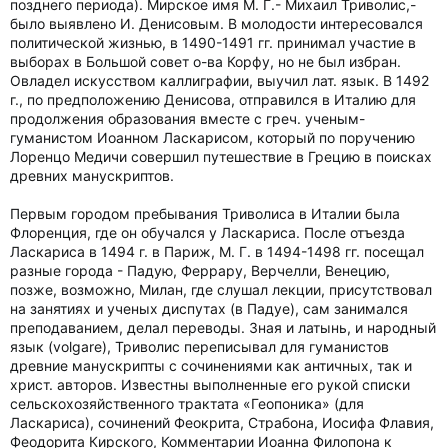
позднего периода). Мирское имя М. Г.- Михаил Триволис,-
было выявлено И. Денисовым. В молодости интересовался
политической жизнью, в 1490-1491 гг. принимал участие в
выборах в Большой совет о-ва Корфу, но не был избран.
Овладел искусством каллиграфии, выучил лат. язык. В 1492
г., по предположению Денисова, отправился в Италию для
продолжения образования вместе с греч. ученым-
гуманистом Иоанном Ласкарисом, который по поручению
Лоренцо Медичи совершил путешествие в Грецию в поисках
древних манускриптов.
Первым городом пребывания Триволиса в Италии была
Флоренция, где он обучался у Ласкариса. После отъезда
Ласкариса в 1494 г. в Париж, М. Г. в 1494-1498 гг. посещал
разные города - Падую, Феррару, Верчелли, Венецию,
позже, возможно, Милан, где слушал лекции, присутствовал
на занятиях и ученых диспутах (в Падуе), сам занимался
преподаванием, делал переводы. Зная и латынь, и народный
язык (volgare), Триволис переписывал для гуманистов
древние манускрипты с сочинениями как античных, так и
христ. авторов. Известны выполненные его рукой списки
сельскохозяйственного трактата «Геопоника» (для
Ласкариса), сочинений Феокрита, Страбона, Иосифа Флавия,
Феодорита Кирского, Комментарии Иоанна Филопона к