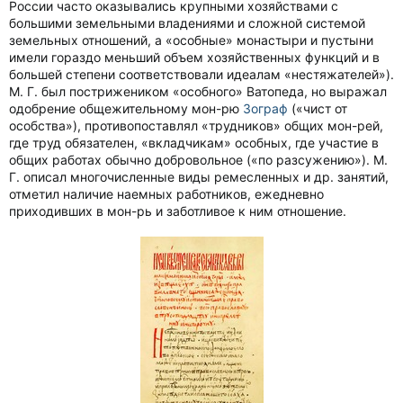
России часто оказывались крупными хозяйствами с
большими земельными владениями и сложной системой
земельных отношений, а «особные» монастыри и пустыни
имели гораздо меньший объем хозяйственных функций и в
большей степени соответствовали идеалам «нестяжателей»).
М. Г. был пострижеником «особного» Ватопеда, но выражал
одобрение общежительному мон-рю
Зограф
(«чист от
особства»), противопоставлял «трудников» общих мон-рей,
где труд обязателен, «вкладчикам» особных, где участие в
общих работах обычно добровольное («по разсужению»). М.
Г. описал многочисленные виды ремесленных и др. занятий,
отметил наличие наемных работников, ежедневно
приходивших в мон-рь и заботливое к ним отношение.