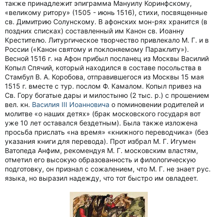
также принадлежит эпиграмма Мануилу Коринфскому,
«великому ритору» (1505 - июнь 1516), стихи, посвященные
св. Димитрию Солунскому. В афонских мон-рях хранится (в
поздних списках) составленный им Канон св. Иоанну
Крестителю. Литургическое творчество привлекало М. Г. и в
России («Канон святому и поклоняемому Параклиту»).
Весной 1516 г. на Афон прибыл посланец из Москвы Василий
Копыл Спячий, который находился в составе посольства в
Стамбул В. А. Коробова, отправившегося из Москвы 15 мая
1515 г. вместе с тур. послом Ф. Камалом. Копыл привез на
Св. Гору богатые дары и милостыню (2 тыс. р.) с прошением
вел. кн.
Василия III Иоанновича
о поминовении родителей и
молитве «о наших детях» (брак московского государя вот
уже 10 лет оставался бездетным). Была также изложена
просьба прислать «на время» «книжного переводчика» (без
указания книги для перевода). Прот избрал М. Г. Игумен
Ватопеда Анфим, рекомендуя М. Г. московским властям,
отметил его высокую образованность и филологическую
подготовку, он признал с сожалением, что М. Г. не знает рус.
языка, но выразил надежду, что тот быстро им овладеет.