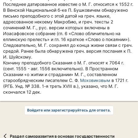
Последнее датированное известие о М. Г. относится к 1552 г.
В Венской Национальной б-ке П. Бушковичем обнаружено
письмо преподобного с этой датой на греч. языке,
адресованное некоему Макробию, и греч. тексты 2
сочинений М. Г., рус. версии которых включены в
Иоасафовское собрание (гл. 6 «Слово обличительно на
еллинскую прелесть» и гл. 16 краткое «Слово о покаянии»).
Следовательно, М. Г. сохранял до конца жизни связи с греч.
средой. Ранее была обнаружена греч. версия послания к П.
И. Шуйскому.
Кончину преподобного Сказания о М. Г. относят к 7064 г.
(сент. 1555 - авг. 1556 включительно). В Пространном
Сказании «о житии и страдании» М. Г., составленном
старообрядческим писателем С. Ф.
Моховиковым
в 1721 г.
(РГБ. Унд. № 338. 1-я треть XVIII в.), указано, что М. Г.
скончался 12 дек.
Войдите или зарегистрируйтесь для ответа.
Раздел саморазвития в основах государственности