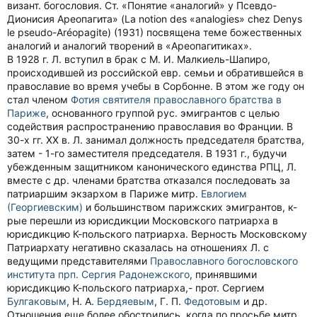
визант. богословия. Ст. «Понятие «аналогий» у Псевдо-
Дионисия Ареопагита» (La notion des «analogies» chez Denys
le pseudo-Aréopagite) (1931) посвящена теме божественных
аналогий и аналогий творений в «Ареопагитиках».
В 1928 г. Л. вступил в брак с М. И. Малкиель-Шапиро,
происходившей из российской евр. семьи и обратившейся в
православие во время учебы в Сорбонне. В этом же году он
стал членом
Фотия святителя православного братства в
Париже
, основанного группой рус. эмигрантов с целью
содействия распространению православия во Франции. В
30-х гг. XX в. Л. занимал должность председателя братства,
затем - 1-го заместителя председателя. В 1931 г., будучи
убежденным защитником канонического единства РПЦ, Л.
вместе с др. членами братства отказался последовать за
патриаршим экзархом в Париже митр.
Евлогием
(Георгиевским)
и большинством парижских эмигрантов, к-
рые перешли из юрисдикции Московского патриарха в
юрисдикцию К-польского патриарха. Верность Московскому
Патриархату негативно сказалась на отношениях Л. с
ведущими представителями
Православного богословского
института прп. Сергия Радонежского
, принявшими
юрисдикцию К-польского патриарха,- прот. Сергием
Булгаковым
, Н. А.
Бердяевым
, Г. П.
Федотовым
и др.
Отношения еще более обострились, когда по просьбе митр.