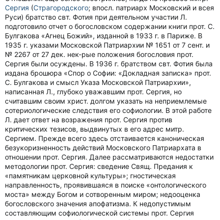
Сергия
(
Страгородского
; впосл. патриарх Московский и всея
Руси) братство свт. Фотия при деятельном участии Л.
подготовило отчет о богословском содержании книги прот. С.
Булгакова «Агнец Божий», изданной в 1933 г. в Париже. В
1935 г. указами Московской Патриархии № 1651 от 7 сент. и
№ 2267 от 27 дек. нек-рые положения богословия прот.
Сергия были осуждены. В 1936 г. братством свт. Фотия была
издана брошюра «Спор о Софии: «Докладная записка» прот.
С. Булгакова и смысл Указа Московской Патриархии»,
написанная Л., глубоко уважавшим прот. Сергия, но
считавшим своим христ. долгом указать на неприемлемые
сотериологические следствия его софиологии. В этой работе
Л. дает ответ на возражения прот. Сергия против
критических тезисов, выдвинутых в его адрес митр.
Сергием. Прежде всего здесь отстаивается каноническая
безукоризненность действий Московского Патриархата в
отношении прот. Сергия. Далее рассматриваются недостатки
методологии прот. Сергия: сведение Свящ. Предания к
«памятникам церковной культуры»; гностическая
направленность, проявившаяся в поиске «онтологического
моста» между Богом и сотворенным миром; недооценка
богословского значения апофатизма. К недопустимым
составляющим софиологической системы прот. Сергия