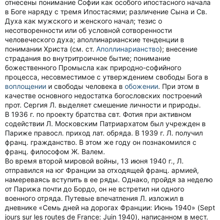
отнесены понимание Софии как особого ипостасного начала
в Боге наряду с тремя Ипостасями; различение Сына и Св.
Духа как мужского и женского начал; тезис о
несотворенности или об условной сотворенности
человеческого духа; аполлинарианские тенденции в
понимании Христа (см. ст.
Аполлинарианство
); внесение
страдания во внутритроичное бытие; понимание
божественного Промысла как природно-софийного
процесса, несовместимое с утверждением свободы Бога в
воплощении
и свободы человека в
обожении
. При этом в
качестве основного недостатка богословских построений
прот. Сергия Л. выделяет смешение личности и природы.
В 1936 г. по проекту братства свт. Фотия при активном
содействии Л. Московским Патриархатом был учрежден в
Париже правосл. приход лат. обряда. В 1939 г. Л. получил
франц. гражданство. В этом же году он познакомился с
франц. философом Ж. Валем.
Во время второй мировой войны, 13 июня 1940 г., Л.
отправился на юг Франции за отходящей франц. армией,
намереваясь вступить в ее ряды. Однако, пройдя за неделю
от Парижа почти до Бордо, он не встретил ни одного
военного отряда. Путевые впечатления Л. изложил в
дневнике «Семь дней на дорогах Франции: Июнь 1940» (Sept
jours sur les routes de France: Juin 1940), написанном в мест.