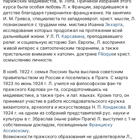
парижских медиевистов, Ф. Лота. Причиной избрания этого
курса была особая любовь Л. к Франции, зародившаяся в
детстве благодаря гувернантке-француженке. На занятиях
И. М. Гревса, специалиста по западноевроп. христ. мысли, Л.
познакомился с трудами нем. мистика Иоанна
Экхарта
,
исследование которых продолжал на протяжении всей
дальнейшей жизни. У Л. П.
Карсавина
, преподававшего
религ. и социальную историю Зап. Европы, Л. воспринял
живой интерес к святоотеческим творениям, а также
пристальное внимание к католич. доктрине
Filioque
и христ.
осмыслению личности.
В нояб. 1922 г. семья Лосских была выслана советским
правительством из России и поселилась в Праге. С марта
1923 по июнь 1924 г. Л. учился на философском фак-те
пражского Карлова ун-та, сосредоточившись на
медиевистике, а также греч. и лат. языках. Кроме того, он
принимал участие в работе исследовательского кружка
византолога, археолога и искусствоведа Н. П.
Кондакова
. В
1924 г. на одном из собраний представителей рус. науки и
культуры в г. Збраслав (ныне район Праги) Л. выступил с 1-м
собственным докладом, посвященным
Франциску
Ассизскому
.
Возможности пражского образования не удовлетворяли Л.,