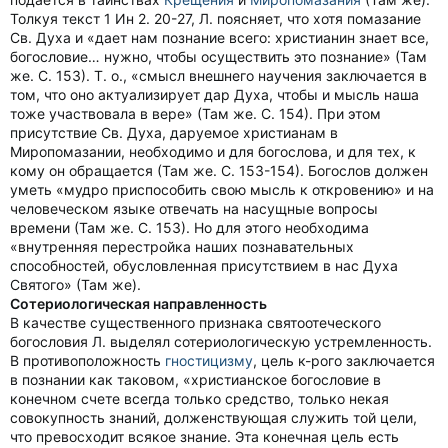
Толкуя текст 1 Ин 2. 20-27, Л. поясняет, что хотя помазание
Св. Духа и «дает нам познание всего: христианин знает все,
богословие… нужно, чтобы осуществить это познание» (Там
же. С. 153). Т. о., «смысл внешнего научения заключается в
том, что оно актуализирует дар Духа, чтобы и мысль наша
тоже участвовала в вере» (Там же. С. 154). При этом
присутствие Св. Духа, даруемое христианам в
Миропомазании, необходимо и для богослова, и для тех, к
кому он обращается (Там же. С. 153-154). Богослов должен
уметь «мудро приспособить свою мысль к откровению» и на
человеческом языке отвечать на насущные вопросы
времени (Там же. С. 153). Но для этого необходима
«внутренняя перестройка наших познавательных
способностей, обусловленная присутствием в нас Духа
Святого» (Там же).
Сотериологическая направленность
В качестве существенного признака святоотеческого
богословия Л. выделял сотериологическую устремленность.
В противоположность
гностицизму
, цель к-рого заключается
в познании как таковом, «христианское богословие в
конечном счете всегда только средство, только некая
совокупность знаний, долженствующая служить той цели,
что превосходит всякое знание. Эта конечная цель есть