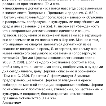
различных противников» (Там же).
Утвержденные догматы «остаются навсегда современными
в живом свете Предания» (Предание и предания. С. 539).
Поэтому «постоянный долг богословов - заново их объяснять
и раскрывать, сообразуясь с культурными потребностями
среды или времени» (Там же). Л. выражает убежденность,
что к сохранению догматического единства и защиты
правосл. вероучения от искажений призваны все верующие
вне зависимости от их положения в Церкви. Мнение о том,
что мирянам не следует заниматься догматикой из-за
опасности впадения в ересь, Л. отвергает, поскольку оно не
имеет «никакого разумного основания» и «опровергнуто
историей» (Догмат Церкви и экклезиологические ереси.
2003. С. 238). Долг каждого христианина состоит в том,
чтобы «служить в настоящую эпоху, сообразуясь с нуждами
дня сегодняшнего, делу Церкви - спасению и обожению»
(Там же. С. 239). При этом Л. формулирует 3 условия,
предохраняющие членов Церкви от впадения в ересь:
соблюдение местной традиции; сохранение свободы Церкви
по отношению к политическим, этническим, общественным и
культурным вопросам; беспристрастие, исключающее
праздное любопытство (Там же).
Апофатизм