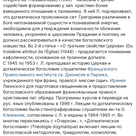
содействия формированию у зап. христиан более
взвешенного отношения к паламизму. В ней Л. подчеркивает,
что догматически проясненное свт. Григорием различение в
Боге непознаваемой сущности и познаваемой энергии,
необходимое для утверждения возможности обожения
человека, укоренено в церковном Предании и поэтому не
должно рассматриваться в качестве богословского
новшества. Во 2-й статье - «О третьем свойстве Церкви» (Du
troisième attribut de l'Église) (1948) - предлагается понимание
кафоличности, основанное на троичном догмате.
С 1945 по 1953 г. Л. преподавал историю Церкви и
догматическое богословие слушателям
Французского
Православного института св. Дионисия в Париже
,
учрежденного при франц. правосл. миссии сщмч.
Иринея
Лионского для подготовки священников и предоставления
богословского образования франкоязычным правосл.
христианам лат. обряда. Программы курсов в переводе на
рус. язык опубликованы в 1996 г. Лекции по догматическому
богословию были стенографированы слушателем ин-та О.
Клеманом
, согласованы с Л. и изданы в 1964-1965 гг. Во
многом перекликаясь с «Очерком…», «Догматическое
богословие» (Théologie dogmatique) включает лекции по
богословской методологии, триадологии, космологии,