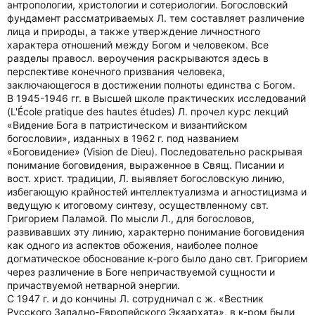
антропологии, христологии и сотериологии. Богословский
фундамент рассматриваемых Л. тем составляет различение
лица и природы, а также утверждение личностного
характера отношений между Богом и человеком. Все
разделы правосл. вероучения раскрываются здесь в
перспективе конечного призвания человека,
заключающегося в достижении полноты единства с Богом.
В 1945-1946 гг. в Высшей школе практических исследований
(L'École pratique des hautes études) Л. прочел курс лекций
«Видение Бога в патристическом и византийском
богословии», изданных в 1962 г. под названием
«Боговидение» (Vision de Dieu). Последовательно раскрывая
понимание боговидения, выраженное в Свящ. Писании и
вост. христ. традиции, Л. выявляет богословскую линию,
избегающую крайностей интеллектуализма и агностицизма и
ведущую к итоговому синтезу, осуществленному свт.
Григорием Паламой. По мысли Л., для богословов,
развивавших эту линию, характерно понимание боговидения
как одного из аспектов обожения, наиболее полное
догматическое обоснование к-рого было дано свт. Григорием
через различение в Боге непричаствуемой сущности и
причаствуемой нетварной энергии.
С 1947 г. и до кончины Л. сотрудничал с ж. «Вестник
Русского Западно-Европейского Экзархата», в к-ром были