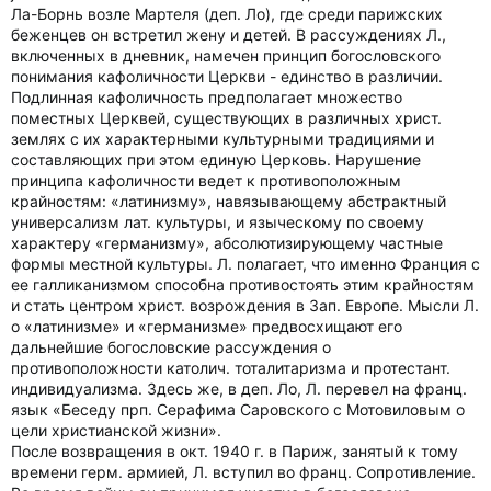
Ла-Борнь возле Мартеля (деп. Ло), где среди парижских
беженцев он встретил жену и детей. В рассуждениях Л.,
включенных в дневник, намечен принцип богословского
понимания кафоличности Церкви - единство в различии.
Подлинная кафоличность предполагает множество
поместных Церквей, существующих в различных христ.
землях с их характерными культурными традициями и
составляющих при этом единую Церковь. Нарушение
принципа кафоличности ведет к противоположным
крайностям: «латинизму», навязывающему абстрактный
универсализм лат. культуры, и языческому по своему
характеру «германизму», абсолютизирующему частные
формы местной культуры. Л. полагает, что именно Франция с
ее галликанизмом способна противостоять этим крайностям
и стать центром христ. возрождения в Зап. Европе. Мысли Л.
о «латинизме» и «германизме» предвосхищают его
дальнейшие богословские рассуждения о
противоположности католич. тоталитаризма и протестант.
индивидуализма. Здесь же, в деп. Ло, Л. перевел на франц.
язык «Беседу прп. Серафима Саровского с Мотовиловым о
цели христианской жизни».
После возвращения в окт. 1940 г. в Париж, занятый к тому
времени герм. армией, Л. вступил во франц. Сопротивление.