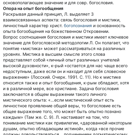
основополагающее значение и для совр. богословия.
Опора на опыт богообщения
Раскрывая данный принцип, Л. выделяет 3
взаимосвязанных аспекта: связь богословия и мистики,
личностный характер христ.
богопознания
и основанность
опыта богообщения на божественном Откровении.
Вопрос соотношения богословия и мистики имеет ключевое
значение для богословской методологии Л. Он полагает, что
понятие «мистика» может рассматриваться на различных
уровнях. Мистика в высшем смысле этого слова
представляет собой «личный опыт различных учителей
высокой духовности», к-рый «остается для нас чаще всего
недоступным, даже если он и находит для себя словесное
выражение» (Лосский. Очерк. 1991. С. 11). Но к мистике
относится также и опыт богообщения, к-рым обладают, хотя
и в различной мере, все христиане. Задача богословия
заключается в общем выражении такого личного
мистического опыта: «…если мистический опыт есть
личностное проявление общей веры, то богословие есть
общее выражение того, что может быть опытно познано
каждым» (Там же. С. 9). Л. настаивает на том, что
понимание мистики как привилегии, «дарованной некоторым
душам, опытно обладающим истиной», когда «все прочие
должны довольствоваться… подчинением догматическому