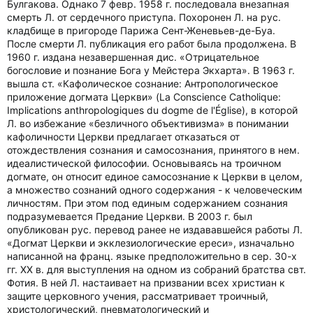
Булгакова. Однако 7 февр. 1958 г. последовала внезапная
смерть Л. от сердечного приступа. Похоронен Л. на рус.
кладбище в пригороде Парижа Сент-Женевьев-де-Буа.
После смерти Л. публикация его работ была продолжена. В
1960 г. издана незавершенная дис. «Отрицательное
богословие и познание Бога у Мейстера Экхарта». В 1963 г.
вышла ст. «Кафолическое сознание: Антропологическое
приложение догмата Церкви» (La Conscience Catholique:
Implications anthropologiques du dogme de l'Église), в которой
Л. во избежание «безличного объективизма» в понимании
кафоличности Церкви предлагает отказаться от
отождествления сознания и самосознания, принятого в нем.
идеалистической философии. Основываясь на троичном
догмате, он относит единое самосознание к Церкви в целом,
а множество сознаний одного содержания - к человеческим
личностям. При этом под единым содержанием сознания
подразумевается Предание Церкви. В 2003 г. был
опубликован рус. перевод ранее не издававшейся работы Л.
«Догмат Церкви и экклезиологические ереси», изначально
написанной на франц. языке предположительно в сер. 30-х
гг. XX в. для выступления на одном из собраний братства свт.
Фотия. В ней Л. настаивает на призвании всех христиан к
защите церковного учения, рассматривает троичный,
христологический, пневматологический и