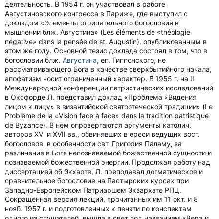
деятельность. В 1954 г. он участвовал в работе
Августиновского конгресса в Париже, где выступил с
докладом «Элементы отрицательного богословия в
мышлении блж. Августина» (Les éléments de «théologie
négative» dans la pensée de st. Augustin), опубликованным в
этом же году. Основной тезис доклада состоял в том, что в
богословии блж.
Августина
, еп. Гиппонского, не
рассматривающего Бога в качестве сверхбытийного начала,
апофатизм носит ограниченный характер. В 1955 г. на II
Международной конференции патристических исследований
в Оксфорде Л. представил доклад «Проблема «Видения
лицом к лицу» в византийской святоотеческой традиции» (Le
Problème de la «Vision face à face» dans la tradition patristique
de Byzanсe). В нем опровергаются аргументы католич.
авторов XVI и XVII вв., обвинявших в ереси ведущих вост.
богословов, в особенности свт. Григория Паламу, за
различение в Боге непознаваемой божественной сущности и
познаваемой божественной энергии. Продолжая работу над
диссертацией об Экхарте, Л. преподавал догматическое и
сравнительное богословие на Пастырских курсах при
Западно-Европейском Патриаршем Экзархате РПЦ.
Сокращенная версия лекций, прочитанных им 11 окт. и 8
нояб. 1957 г. и подготовленных к печати по конспектам
одного из слушателей, вышла в свет под названием «Вера и