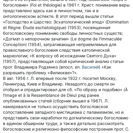
богословие» (Foi et théologie) в 1961 г. Христ. понимание веры
представлено здесь как в личностном, так и в
онтологическом аспекте. В этот период вышли статьи
«Господство и Царство: Эсхатологический этюд» (Domination
et Règne: Étude eschatologique) (1953), посвященная
богословскому пониманию свободы личностных существ;
«Догмат о непорочном зачатии» (Le dogme de l'Immaсulée
Conception) (1954), затрагивающая неприемлемые для
православного богословия следствия католической
мариологии; «К вопросу об исхождении Святого Духа»
(1957), представляющая собой критический анализ статьи
прот. Владимира Родзянко (впосл. еп.
Василий
) «Как
разрешить проблему «Филиокве»?».
В авг. 1956 г. Л. впервые после 1922 г. посетил Москву,
Ленинград, Киев и Владимир. Незадолго до смерти он
отобрал и отредактировал для сб. «По образу и подобию» (À
l'Image et à la Ressemblance de Dieu) ряд ранее
опубликованных статей (сборник вышел в 1967). Л.
намеревался не только осуществить богословское
сопоставление западного мистицизма с паламизмом, но и
представить свои наработки по догматическому богословию
в едином обширном труде, а также детально рассмотреть
богословские и религиозно-философские построения прот. С.