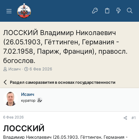
ЛОССКИЙ Владимир Николаевич
(26.05.1903, Гёттинген, Германия -
7.02.1958, Париж, Франция), правосл.
богослов.
А
Д
Исаич
6 Фев 2026
в
а
т
т
Раздел саморазвития в основах государственности
о
а
р
н
Исаич
т
а
куратор
е
ч
м
а
ы
л
6 Фев 2026
#1
а
ЛОССКИЙ
Владимир Николаевич (26.05.1903, Гёттинген, Германия -