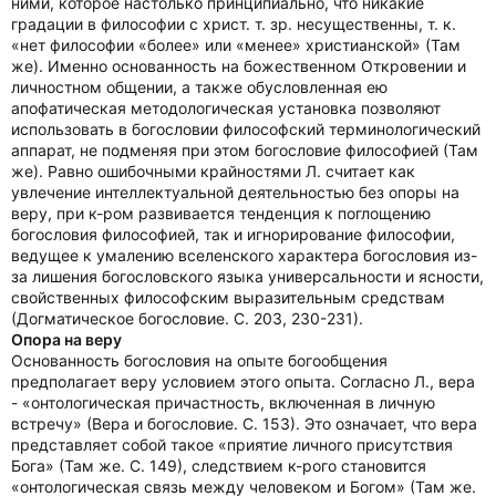
ними, которое настолько принципиально, что никакие
градации в философии с христ. т. зр. несущественны, т. к.
«нет философии «более» или «менее» христианской» (Там
же). Именно основанность на божественном Откровении и
личностном общении, а также обусловленная ею
апофатическая методологическая установка позволяют
использовать в богословии философский терминологический
аппарат, не подменяя при этом богословие философией (Там
же). Равно ошибочными крайностями Л. считает как
увлечение интеллектуальной деятельностью без опоры на
веру, при к-ром развивается тенденция к поглощению
богословия философией, так и игнорирование философии,
ведущее к умалению вселенского характера богословия из-
за лишения богословского языка универсальности и ясности,
свойственных философским выразительным средствам
(Догматическое богословие. С. 203, 230-231).
Опора на веру
Основанность богословия на опыте богообщения
предполагает веру условием этого опыта. Согласно Л., вера
- «онтологическая причастность, включенная в личную
встречу» (Вера и богословие. С. 153). Это означает, что вера
представляет собой такое «приятие личного присутствия
Бога» (Там же. С. 149), следствием к-рого становится
«онтологическая связь между человеком и Богом» (Там же.