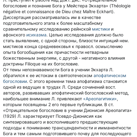
богословие и познание Бога у Мейстера Экхарта» (Théologie
négative et connaissance de Dieu chez Maître Eckhart).
Диссертация рассматривалась им в качестве
подготовительного этапа к более масштабному
сравнительному исследованию рейнской
мистики
и
афонского
исихазма
. Целью исследования должно было
стать выявление, с одной стороны, близости интуиций нем.
мистиков конца средневековья к правосл. осмыслению
опыта богообщения как причастности нетварным
божественным энергиям, с другой - негативного влияния
доктрины Filioque на их богословие.
От темы непознаваемости Бога в учении Экхарта Л.
обратился к ее истокам в святоотеческом
апофатическом
богословии
. С этого времени тема апофатизма становится
одной из ведущих в трудах Л. Среди сочинений вост.
авторов, развивавших апофатический богословский метод,
наибольшее внимание Л. привлекают
«Ареопагитики»
,
которым посвящены 2 его первые публикации. В ст.
«Отрицательное богословие в учении Дионисия Ареопагита»
(1929) Л. характеризует Псевдо-Дионисия как
синтезировавшего и восполнившего предшествующие
подходы к пониманию трансцендентности и имманентности
Бога и тем самым подготовившего почву для последующего