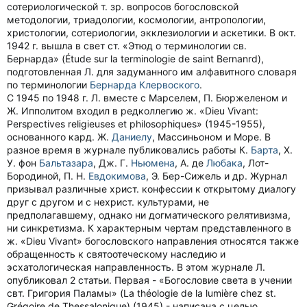
сотериологической т. зр. вопросов богословской
методологии, триадологии, космологии, антропологии,
христологии, сотериологии, экклезиологии и аскетики. В окт.
1942 г. вышла в свет ст. «Этюд о терминологии св.
Бернарда» (Étude sur la terminologie de saint Bernanrd),
подготовленная Л. для задуманного им алфавитного словаря
по терминологии
Бернарда Клервоского
.
С 1945 по 1948 г. Л. вместе с Марселем, П. Бюржеленом и
Ж. Ипполитом входил в редколлегию ж. «Dieu Vivant:
Perspectives religieuses et philosophiques» (1945-1955),
основанного кард. Ж.
Даниелу
, Массиньоном и Море. В
разное время в журнале публиковались работы К.
Барта
, Х.
У. фон
Бальтазара
, Дж. Г.
Ньюмена
, А. де
Любака
, Лот-
Бородиной, П. Н.
Евдокимова
, Э. Бер-Сижель и др. Журнал
призывал различные христ. конфессии к открытому диалогу
друг с другом и с нехрист. культурами, не
предполагавшему, однако ни догматического релятивизма,
ни синкретизма. К характерным чертам представленного в
ж. «Dieu Vivant» богословского направления относятся также
обращенность к святоотеческому наследию и
эсхатологическая направленность. В этом журнале Л.
опубликовал 2 статьи. Первая - «Богословие света в учении
свт. Григория Паламы» (La théologie de la lumière chez st.
Grégoire de Thessalonique) (1945) - написана с целью