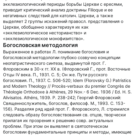
экклезиологический периоды борьбы Церкви с ересями,
приводит критический анализ доктрины Filioque и ее
негативных следствий для католич. Церкви, а также
выделяет 2 группы искажений правосл. представления о
Церкви, обобщенно характеризуя их как
«экклезиологическое несторианство» и
«экклезиологическое монофизитство».
Богословская методология
Выраженное в работах Л. понимание богословия и
богословской методологии глубоко созвучно концепции
неопатристического синтеза, выдвинутой прот. Г.
Флоровским в 30-х гг. XX в. (Флоровский Г., прот. Восточные
Отцы IV века. П., 1931. С. 5; Он же. Пути русского
богословия. П., 1937. С. 506-520; Idem (Florovsky G.) Patristics
and Modern Theology // Procès-verbaux du premier Congrès de
Théologie Orthodoxe à Athènes, 29 Nov.- 6 Dec. 1936 / Ed. H. S.
Alivisatos. Athéns, 1939. P. 238-242; Георгий Флоровский:
Священнослужитель, богослов, философ. М., 1993. С. 153-
156). Разделяя ряд идей прот. Г. Флоровского, Л. стремился
следовать образу богословствования св. отцов, творчески
прилагая их прозрения к решению совр. актуальных
проблем. При этом он выявляет в святоотеческом
богословии фундаментальные принципы и методы, имеющие