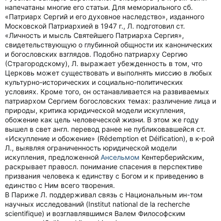
напечатаны многие его статьи. Для мемориального сб.
«Патриарх Сергий и его духовное наследство», изданного
Московской Патриархией в 1947 г., Л. подготовил ст.
«Личность и мысль Святейшего Патриарха Сергия»,
свидетельствующую о глубинной общности их канонических
и богословских взглядов. Подобно патриарху Сергию
(Страгородскому), Л. выражает убежденность в том, что
Церковь может существовать и выполнять миссию в любых
культурно-исторических и социально-политических
условиях. Кроме того, он останавливается на развиваемых
патриархом Сергием богословских темах: различение лица и
природы, критика юридической модели искупления,
обожение как цель человеческой жизни. В этом же году
вышел в свет англ. перевод ранее не публиковавшейся ст.
«Искупление и обожение» (Rédemption et Déification), в к-рой
Л., выявляя ограниченность юридической модели
искупления, предложенной
Ансельмом
Кентерберийским,
раскрывает правосл. понимание спасения в перспективе
призвания человека к единству с Богом и к приведению в
единство с Ним всего творения.
В Париже Л. поддерживал связь с Национальным ин-том
научных исследований (Institut national de la recherche
scientifique) и возглавлявшимся Валем Философским