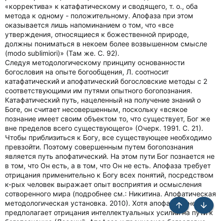
«корректива» к катафатическому и сводящего, т. о., оба
метода к одному - положительному. Апофаза при этом
оказывается лишь напоминанием о том, что «все
утверждения, относящиеся к божественной природе,
должны пониматься в некоем более возвышенном смысле
(modo sublimiori)» (Там же. С. 92).
Следуя методологическому принципу основанности
богословия на опыте богообщения, Л. соотносит
катафатический и апофатический богословские методы с 2
соответствующими им путями опытного богопознания.
Катафатический путь, нацеленный на получение знаний о
Боге, он считает несовершенным, поскольку «всякое
познание имеет своим объектом то, что существует, Бог же
вне пределов всего существующего» (Очерк. 1991. С. 21).
Чтобы приблизиться к Богу, все существующее необходимо
превзойти. Поэтому совершенным путем богопознания
является путь апофатический. На этом пути Бог познается не
в том, что Он есть, а в том, что Он не есть. Апофаза требует
отрицания применительно к Богу всех понятий, посредством
к-рых человек выражает опыт восприятия и осмысления
сотворенного мира (подробнее см.: Никитина. Апофатическая
методологическая установка. 2010). Хотя апофатизм не
Сверху
Снизу
предполагает отрицания интеллектуальных усилий на пути к