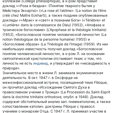
коллежем (Collège philosophique), в к-ром представил
доклад ««Роза и бездна»: (Понятие тварного бытия у
Мейстера Экхарта)» («La rose et l'abîme»: (La notion de l'être
créé chez Maître Eckhart)), а также позднее опубликованные
доклады ««Мрак» и «свет» в познании Бога» («Ténèbre» et
«Lumière» dans la connaissance de Dieu) (1952), «Апофаза и
троическое богословие» (L'Apophase et la théologie trinitaire)
(1952), «Богословское понятие человеческой личности» (La
notion théologique de la personne humaine) (1955) и
«Богословие образа» (La Théologie de l'Image) (1959). Из них
наибольшую известность получил доклад «Богословское
понятие человеческой личности», в к-ром Л. на основании
святоотеческой христологии отстаивает тезис о том, что
личность не есть
индивид
, и утверждает ее «несводимость к
природе».
Значительное место в жизни Л. занимала экуменическая
деятельность. В окт. 1947 г. в Оксфорде на
межконфессиональной встрече, посвященной теме Filioque,
он прочитал доклад «Исхождение Святого Духа в
православном учении о Троице» (La Procession du Saint-Esprit
dans la doctrine trinitaire orthodoxe; опубл. в 1948). Доклад
содержит обстоятельный анализ зап. пневматологии, а также
сопоставление католич. доктрины Filioque с правосл.
учением о монархии Отца. С 1947 г. Л. принимал участие в