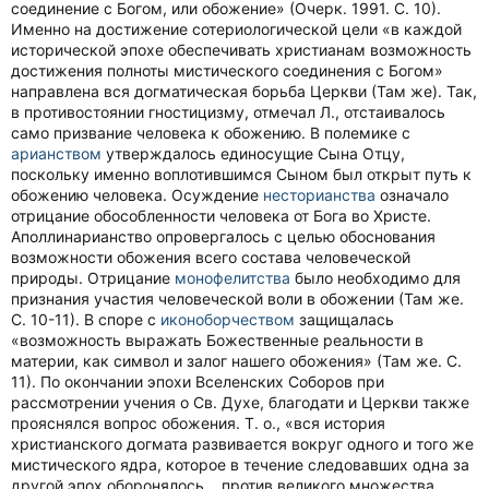
соединение с Богом, или обожение» (Очерк. 1991. С. 10).
Именно на достижение сотериологической цели «в каждой
исторической эпохе обеспечивать христианам возможность
достижения полноты мистического соединения с Богом»
направлена вся догматическая борьба Церкви (Там же). Так,
в противостоянии гностицизму, отмечал Л., отстаивалось
само призвание человека к обожению. В полемике с
арианством
утверждалось единосущие Сына Отцу,
поскольку именно воплотившимся Сыном был открыт путь к
обожению человека. Осуждение
несторианства
означало
отрицание обособленности человека от Бога во Христе.
Аполлинарианство опровергалось с целью обоснования
возможности обожения всего состава человеческой
природы. Отрицание
монофелитства
было необходимо для
признания участия человеческой воли в обожении (Там же.
С. 10-11). В споре с
иконоборчеством
защищалась
«возможность выражать Божественные реальности в
материи, как символ и залог нашего обожения» (Там же. С.
11). По окончании эпохи Вселенских Соборов при
рассмотрении учения о Св. Духе, благодати и Церкви также
прояснялся вопрос обожения. Т. о., «вся история
христианского догмата развивается вокруг одного и того же
мистического ядра, которое в течение следовавших одна за
другой эпох оборонялось… против великого множества