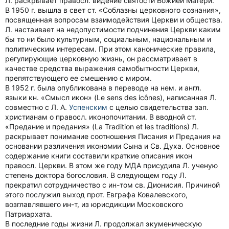
Л. раскрывает правосл. видение святости Божией Матери.
В 1950 г. вышла в свет ст. «Соблазны церковного сознания»,
посвященная вопросам взаимодействия Церкви и общества.
Л. настаивает на недопустимости подчинения Церкви каким
бы то ни было культурным, социальным, национальным и
политическим интересам. При этом канонические правила,
регулирующие церковную жизнь, он рассматривает в
качестве средства выражения самобытности Церкви,
препятствующего ее смешению с миром.
В 1952 г. была опубликована в переводе на нем. и англ.
языки кн. «Смысл икон» (Le sens des icônes), написанная Л.
совместно с Л. А.
Успенским
с целью свидетельства зап.
христианам о правосл. иконопочитании. В вводной ст.
«Предание и предания» (La Tradition et les traditions) Л.
раскрывает понимание соотношения Писания и Предания на
основании различения икономии Сына и Св. Духа. Основное
содержание книги составили краткие описания икон
правосл. Церкви. В этом же году МДА присудила Л. ученую
степень доктора богословия. В следующем году Л.
прекратил сотрудничество с ин-том св. Дионисия. Причиной
этого послужил выход прот. Евграфа Ковалевского,
возглавлявшего ин-т, из юрисдикции Московского
Патриархата.
В последние годы жизни Л. продолжал экуменическую