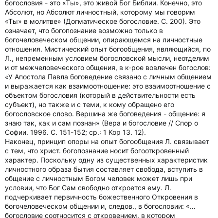
богословия - это «Ты», это живой Бог Библии. Конечно, это
Абсолют, но Абсолют личностный, которому мы говорим
«Ты» в молитве» (Догматическое богословие. С. 200). Это
означает, что богопознание возможно только в
богочеловеческом общении, опирающемся на личностные
отношения. Мистический опыт богообщения, являющийся, по
Л., непременным условием богословской мысли, неотделим
и от межчеловеческого общения, в к-рое вовлечен богослов:
«У Апостола Павла боговедение связано с личным общением
и выражается как взаимоотношение: это взаимоотношение с
объектом богословия (который в действительности есть
субъект), но также и с теми, к кому обращено его
богословское слово. Вершина же боговедения - общение: я
знаю так, как и сам познан» (Вера и богословие // Спор о
Софии. 1996. С. 151-152; ср.: 1 Кор 13. 12).
Наконец, принцип опоры на опыт богообщения Л. связывает
с тем, что христ. богопознание носит богооткровенный
характер. Поскольку одну из существенных характеристик
личностного образа бытия составляет свобода, вступить в
общение с личностным Богом человек может лишь при
условии, что Бог Сам свободно откроется ему. Л.
подчеркивает первичность божественного Откровения в
богочеловеческом общении и, следов., в богословии: «…
богословие соотносится с откровением, в котором