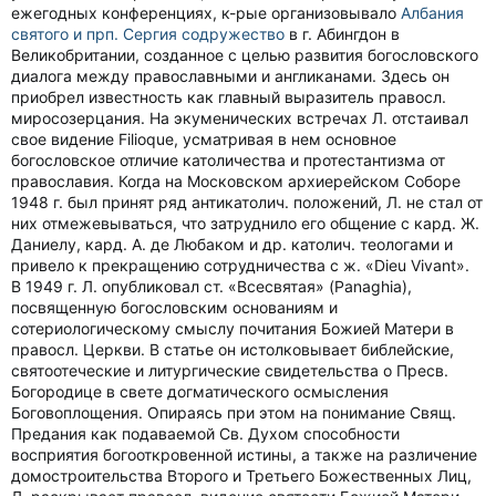
ежегодных конференциях, к-рые организовывало
Албания
святого и прп. Сергия содружество
в г. Абингдон в
Великобритании, созданное с целью развития богословского
диалога между православными и англиканами. Здесь он
приобрел известность как главный выразитель правосл.
миросозерцания. На экуменических встречах Л. отстаивал
свое видение Filioque, усматривая в нем основное
богословское отличие католичества и протестантизма от
православия. Когда на Московском архиерейском Соборе
1948 г. был принят ряд антикатолич. положений, Л. не стал от
них отмежевываться, что затруднило его общение с кард. Ж.
Даниелу, кард. А. де Любаком и др. католич. теологами и
привело к прекращению сотрудничества с ж. «Dieu Vivant».
В 1949 г. Л. опубликовал ст. «Всесвятая» (Panaghia),
посвященную богословским основаниям и
сотериологическому смыслу почитания Божией Матери в
правосл. Церкви. В статье он истолковывает библейские,
святоотеческие и литургические свидетельства о Пресв.
Богородице в свете догматического осмысления
Боговоплощения. Опираясь при этом на понимание Свящ.
Предания как подаваемой Св. Духом способности
восприятия богооткровенной истины, а также на различение
домостроительства Второго и Третьего Божественных Лиц,