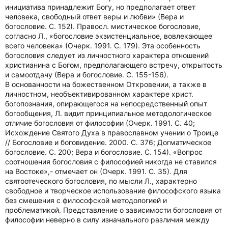
инициатива принадлежит Богу, но предполагает ответ
человека, свободный ответ веры и любви» (Вера и
богословие. С. 152). Правосл. мистическое богословие,
согласно Л., «богословие экзистенциальное, вовлекающее
всего человека» (Очерк. 1991. С. 179). Эта особенность
богословия следует из личностного характера отношений
христианина с Богом, предполагающего встречу, открытость
и самоотдачу (Вера и богословие. С. 155-156).
В основанности на божественном Откровении, а также в
личностном, необъективированном характере христ.
богопознания, опирающегося на непосредственный опыт
богообщения, Л. видит принципиальное методологическое
отличие богословия от философии (Очерк. 1991. С. 40;
Исхождение Святого Духа в православном учении о Троице
// Богословие и боговидение. 2000. С. 376; Догматическое
богословие. С. 200; Вера и богословие. С. 154). «Вопрос
соотношения богословия с философией никогда не ставился
на Востоке»,- отмечает он (Очерк. 1991. С. 35). Для
святоотеческого богословия, по мысли Л., характерно
свободное и творческое использование философского языка
без смешения с философской методологией и
проблематикой. Представление о зависимости богословия от
философии неверно в силу изначального различия между