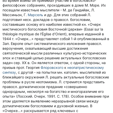
Во время войны он принимал участие в богословско-
философских собраниях, проходивших в доме М. Море. Их
посещали известные мыслители - М. де Гандийак, Л.
Массиньон, Г.
Марсель
и др. Для этих собраний Л.
подготовил неск. докладов о правосл. богословии,
составивших основу его наиболее известной кн. «Очерк
мистического богословия Восточной Церкви» (Essai sur la
théologie mystique de l'Église d'Orient), впервые изданной в
1944 г. «Очерк…» представляет собой 1-й опубликованный в
Зап. Европе опыт систематического изложения правосл.
вероучения, охватывающий высшие достижения
святоотеческой мысли различных культурно-исторических
эпох и ставящий целью решение актуальных богословских
задач сер. XX в. Он является ответом, с одной стороны, на
призыв прот. Георгия
Флоровского
к
неопатристическому
синтезу
, с другой - на попытки мн. католич. мыслителей из
ближайшего окружения Л. решать актуальные богословские
проблемы в русле неотомизма. Л. стремится представить
правосл. догматическое предание «совершенно
однородным, несмотря на богатство и многоразличие его
опыта» (Лосский. Очерк. 1991. С. 178). Особое внимание при
этом уделяется выявлению неразрывной связи между
догматическим богословием и духовной жизнью. В
«Очерке…» раскрывается ряд ключевых с