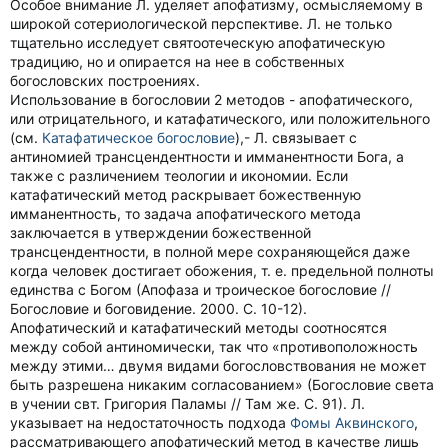
Особое внимание Л. уделяет апофатизму, осмысляемому в
широкой сотериологической перспективе. Л. не только
тщательно исследует святоотеческую апофатическую
традицию, но и опирается на нее в собственных
богословских построениях.
Использование в богословии 2 методов - апофатического,
или отрицательного, и катафатического, или положительного
(см.
Катафатическое богословие
),- Л. связывает с
антиномией трансцендентности и имманентности Бога, а
также с различением теологии и икономии. Если
катафатический метод раскрывает божественную
имманентность, то задача апофатического метода
заключается в утверждении божественной
трансцендентности, в полной мере сохраняющейся даже
когда человек достигает обoжения, т. е. предельной полноты
единства с Богом (Апофаза и троическое богословие //
Богословие и боговидение. 2000. С. 10-12).
Апофатический и катафатический методы соотносятся
между собой антиномически, так что «противоположность
между этими… двумя видами богословствования не может
быть разрешена никаким согласованием» (Богословие света
в учении свт. Григория Паламы // Там же. С. 91). Л.
указывает на недостаточность подхода
Фомы Аквинского
,
рассматривающего апофатический метод в качестве лишь