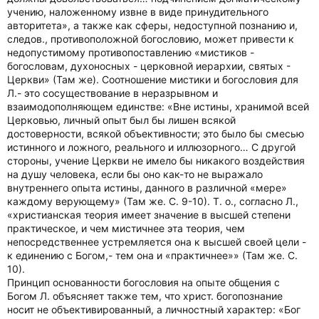
учению, наложенному извне в виде принудительного
авторитета», а также как сферы, недоступной познанию и,
следов., противоположной богословию, может привести к
недопустимому противопоставлению «мистиков -
богословам, духоносных - церковной иерархии, святых -
Церкви» (Там же). Соотношение мистики и богословия для
Л.- это сосуществование в неразрывном и
взаимодополняющем единстве: «Вне истины, хранимой всей
Церковью, личный опыт был бы лишен всякой
достоверности, всякой объективности; это было бы смесью
истинного и ложного, реального и иллюзорного… С другой
стороны, учение Церкви не имело бы никакого воздействия
на душу человека, если бы оно как-то не выражало
внутреннего опыта истины, данного в различной «мере»
каждому верующему» (Там же. С. 9-10). Т. о., согласно Л.,
«христианская теория имеет значение в высшей степени
практическое, и чем мистичнее эта теория, чем
непосредственнее устремляется она к высшей своей цели -
к единению с Богом,- тем она и «практичнее»» (Там же. С.
10).
Принцип основанности богословия на опыте общения с
Богом Л. объясняет также тем, что христ. богопознание
носит не объективированный, а личностный характер: «Бог