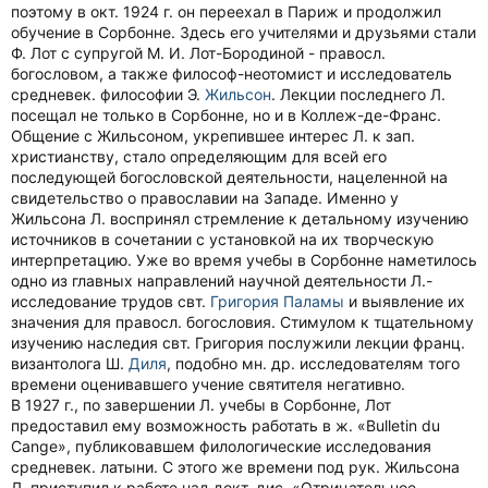
поэтому в окт. 1924 г. он переехал в Париж и продолжил
обучение в Сорбонне. Здесь его учителями и друзьями стали
Ф. Лот с супругой М. И. Лот-Бородиной - правосл.
богословом, а также философ-неотомист и исследователь
средневек. философии Э.
Жильсон
. Лекции последнего Л.
посещал не только в Сорбонне, но и в Коллеж-де-Франс.
Общение с Жильсоном, укрепившее интерес Л. к зап.
христианству, стало определяющим для всей его
последующей богословской деятельности, нацеленной на
свидетельство о православии на Западе. Именно у
Жильсона Л. воспринял стремление к детальному изучению
источников в сочетании с установкой на их творческую
интерпретацию. Уже во время учебы в Сорбонне наметилось
одно из главных направлений научной деятельности Л.-
исследование трудов свт.
Григория Паламы
и выявление их
значения для правосл. богословия. Стимулом к тщательному
изучению наследия свт. Григория послужили лекции франц.
византолога Ш.
Диля
, подобно мн. др. исследователям того
времени оценивавшего учение святителя негативно.
В 1927 г., по завершении Л. учебы в Сорбонне, Лот
предоставил ему возможность работать в ж. «Bulletin du
Cange», публиковавшем филологические исследования
средневек. латыни. С этого же времени под рук. Жильсона
Л. приступил к работе над докт. дис. «Отрицательное