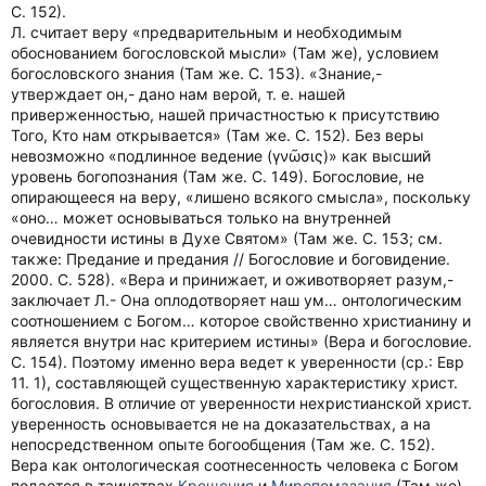
С. 152).
Л. считает веру «предварительным и необходимым
обоснованием богословской мысли» (Там же), условием
богословского знания (Там же. С. 153). «Знание,-
утверждает он,- дано нам верой, т. е. нашей
приверженностью, нашей причастностью к присутствию
Того, Кто нам открывается» (Там же. С. 152). Без веры
невозможно «подлинное ведение (γνῶσις)» как высший
уровень богопознания (Там же. С. 149). Богословие, не
опирающееся на веру, «лишено всякого смысла», поскольку
«оно… может основываться только на внутренней
очевидности истины в Духе Святом» (Там же. С. 153; см.
также: Предание и предания // Богословие и боговидение.
2000. С. 528). «Вера и принижает, и оживотворяет разум,-
заключает Л.- Она оплодотворяет наш ум… онтологическим
соотношением с Богом… которое свойственно христианину и
является внутри нас критерием истины» (Вера и богословие.
С. 154). Поэтому именно вера ведет к уверенности (ср.: Евр
11. 1), составляющей существенную характеристику христ.
богословия. В отличие от уверенности нехристианской христ.
уверенность основывается не на доказательствах, а на
непосредственном опыте богообщения (Там же. С. 152).
Вера как онтологическая соотнесенность человека с Богом
подается в таинствах
Крещения
и
Миропомазания
(Там же).