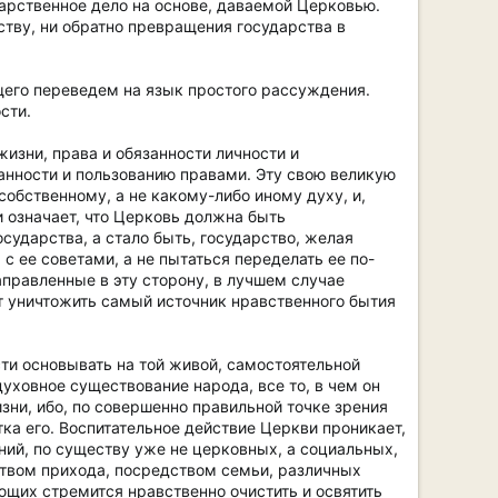
дарственное дело на основе, даваемой Церковью.
ству, ни обратно превращения государства в
его переведем на язык простого рассуждения.
сти.
изни, права и обязанности личности и
анности и пользованию правами. Эту свою великую
собственному, а не какому-либо иному духу, и,
и означает, что Церковь должна быть
сударства, а стало быть, государство, желая
 ее советами, а не пытаться переделать ее по-
направленные в эту сторону, в лучшем случае
ят уничтожить самый источник нравственного бытия
ти основывать на той живой, самостоятельной
уховное существование народа, все то, в чем он
зни, ибо, по совершенно правильной точке зрения
ка его. Воспитательное действие Церкви проникает,
ний, по существу уже не церковных, а социальных,
твом прихода, посредством семьи, различных
щих стремится нравственно очистить и освятить