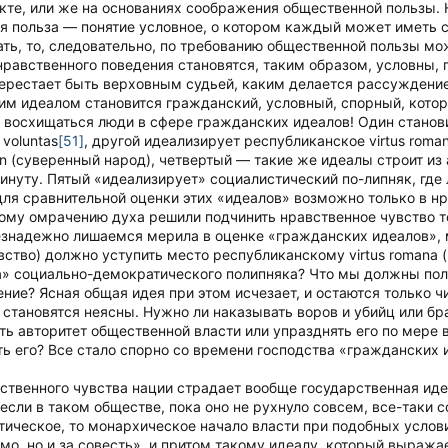
те, или же на основаниях соображения общественной пользы. 
 польза — понятие условное, о котором каждый может иметь с
ть, то, следовательно, по требованию общественной пользы можно
нравственного поведения становятся, таким образом, условны,
перестает быть верховным судьей, каким делается рассуждени
м идеалом становится гражданский, условный, спорный, кото
ы восхищаться люди в сфере гражданских идеалов! Один станови
 voluntas
[51]
, другой идеализирует республиканское virtus roma
in (суверенный народ), четвертый — такие же идеалы строит из
инуту. Пятый «идеализирует» социалистический по-липняк, где
для сравнительной оценки этих «идеалов» возможно только в н
мому омрачению духа решили подчинить нравственное чувство т
езнадежно лишаемся мерила в оценке «гражданских идеалов», 
авство) должно уступить место республиканскому virtus romana 
» социально-демократического полипняка? Что мы должны поло
ние? Ясная общая идея при этом исчезает, и остаются только чи
 становятся неясны. Нужно ли наказывать воров и убийц или б
ь авторитет общественной власти или упразднять его по мере
ь его? Все стало спорно со времени господства «гражданских 
вственного чувства нации страдает вообще государственная ид
если в таком обществе, пока оно не рухнуло совсем, все-таки 
ическое, то монархическое начало власти при подобных услов
кмо, но и за совесть», и притом такому идеалу, который выража