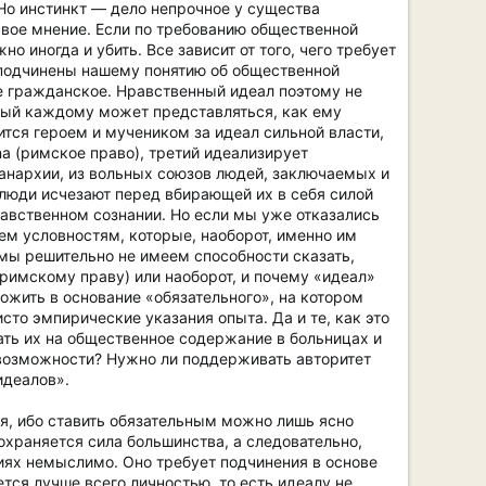
Но инстинкт — дело непрочное у существа
вое мнение. Если по требованию общественной
 иногда и убить. Все зависит от того, чего требует
 подчинены нашему понятию об общественной
е гражданское. Нравственный идеал поэтому не
рый каждому может представляться, как ему
тся героем и мучеником за идеал сильной власти,
na (римское право), третий идеализирует
 анархии, из вольных союзов людей, заключаемых и
 люди исчезают перед вбирающей их в себя силой
равственном сознании. Но если мы уже отказались
ем условностям, которые, наоборот, именно им
мы решительно не имеем способности сказать,
(римскому праву) или наоборот, и почему «идеал»
жить в основание «обязательного», на котором
сто эмпирические указания опыта. Да и те, как это
рать их на общественное содержание в больницах и
 возможности? Нужно ли поддерживать авторитет
идеалов».
ея, ибо ставить обязательным можно лишь ясно
сохраняется сила большинства, а следовательно,
иях немыслимо. Оно требует подчинения в основе
ется лучше всего личностью, то есть идеалу не