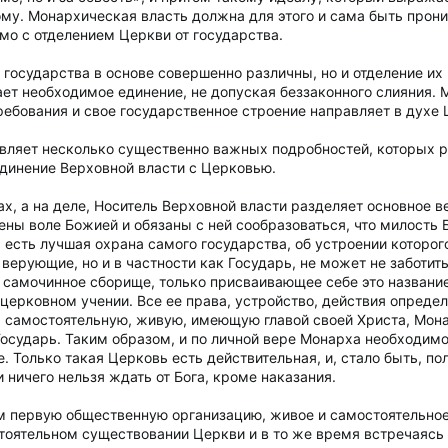
му. Монархическая власть должна для этого и сама быть прони
мо с отделением Церкви от государства.
 государства в основе совершенно различны, но и отделение и
дает необходимое единение, не допуская беззаконного слияния.
ребования и свое государственное строение направляет в духе 
тавляет несколько существенно важных подробностей, которых р
единение Верховной власти с Церковью.
вах, а на деле, Носитель Верховной власти разделяет основное 
ены воле Божией и обязаны с ней сообразоваться, что милость
 есть лучшая охрана самого государства, об устроении которого
е верующие, но и в частности как Государь, не может не заботи
 самочинное сборище, только присваивающее себе это название.
церковном учении. Все ее права, устройство, действия определ
, самостоятельную, живую, имеющую главой своей Христа, Мона
Государь. Таким образом, и по личной вере Монарха необходим
 Только такая Церковь есть действительная, и, стало быть, по
ничего нельзя ждать от Бога, кроме наказания.
м первую общественную организацию, живое и самостоятельно
тоятельном существовании Церкви и в то же время встречаясь 