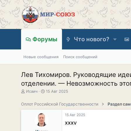
Форумы
Что нового?
Новые сообщения
Поиск сообщений
Лев Тихомиров. Руководящие идеи
отделении. — Невозможность этого
А
Д
Исаич
15 Авг 2025
в
а
т
т
Оплот Российской Государственности
о
а
р
н
15 Авг 2025
т
а
е
ч
XXXV
м
а