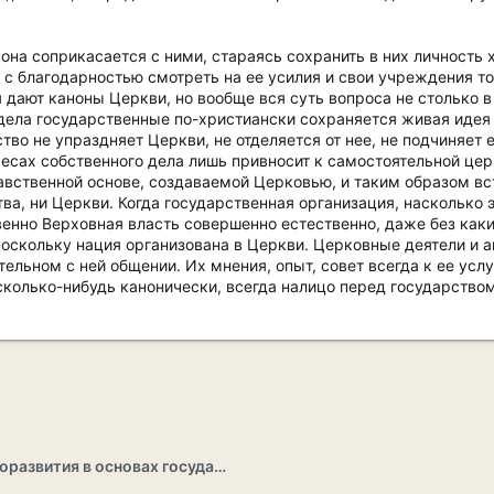
 она соприкасается с ними, стараясь сохранить в них личность
 с благодарностью смотреть на ее усилия и свои учреждения то
 дают каноны Церкви, но вообще вся суть вопроса не столько в 
дела государственные по-христиански сохраняется живая идея
ство не упраздняет Церкви, не отделяется от нее, не подчиняет е
ресах собственного дела лишь привносит к самостоятельной це
равственной основе, создаваемой Церковью, и таким образом вс
ва, ни Церкви. Когда государственная организация, насколько 
венно Верховная власть совершенно естественно, даже без каки
оскольку нация организована в Церкви. Церковные деятели и а
тельном с ней общении. Их мнения, опыт, совет всегда к ее усл
сколько-нибудь канонически, всегда налицо перед государство
Раздел саморазвития в основах государственности