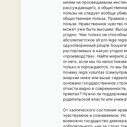
ничем не просвещаемом инстинк
рассуждающего, а общественная
пользы не следует вообще убива
общественная польза. Правила 
пользе. Нравственное чувство 
может уже быть высшим. Высши
угодно. Чем только не способн
абсолютистское sit pro lege regis
одухотворенный peuple Souyera
расторгаемых в какую угодно м
«производства». Найти мерило 
от него, если мы по непостижи
только и порождаются, то мы б
почему regis voluntas (самоупр
анархии ниже или выше «идеала
основано государственное строе
отчасти видно в современности,
приютах? Нужно ли поддерживат
родительской власти или унижат
От хаотического состояния нра
чувствуемое и сознаваемое. Но 
возможно государство демократ
добровольного, «не за страх то