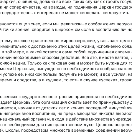
нархия, очевидно, должна во всех таких случаях строить госу
к ни соперничества, ни вражды, ни подчинения Церкви государ
государственных интересах не может ни желать, ни допустить.
ановится еще яснее, если мы религиозные соображения верующ
й точки зрения, сводится в широком смысле к воспитанию лично
ет ему высшее нравственное миросозерцание, указывает цели ж
именительно к достижению этих целей жизни, исполнению обяз
в той мере, в какой остается сама собой, подчиненная своему 
ении необходимые способы действия. Все это, вместе взятое, 
силой нации. Только как таковая она и может быть нужна для го
емыми Церковью, вынуждено по необходимости сообразоваться с
и успехе ее, никакой пользы получить не может, и все усилия, 
ремя и средства, а в худшем, то есть в случае «успеха», гроз
ношениях государственное строение приходится по необходимос
здает Церковь. Эта организация охватывает по преимуществу д
вается, начиная от детских лет и кончая последней минутой жи
ть непрерывное воспитание, не прерывающаяся никогда выработ
в национальный организм, входя в действие множества учрежде
ю в необходимом для них нравственном духе. Церковь посредс
е), школы, посредством множеств временных соединений верую