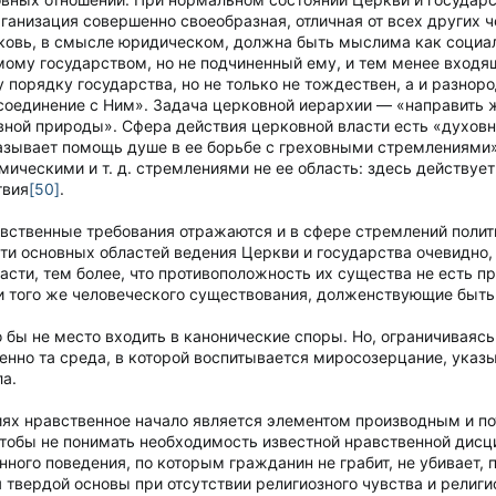
ганизация совершенно своеобразная, отличная от всех других 
ковь, в смысле юридическом, должна быть мыслима как социа
ому государством, но не подчиненный ему, и тем менее входящ
 порядку государства, но не только не тождествен, а и разнор
соединение с Ним». Задача церковной иерархии — «направить 
ной природы». Сфера действия церковной власти есть «духов
ывает помощь душе в ее борьбе с греховными стремлениями».
мическими и т. д. стремлениями не ее область: здесь действует
твия
[50]
.
вственные требования отражаются и в сфере стремлений полити
и основных областей ведения Церкви и государства очевидно, 
ласти, тем более, что противоположность их существа не есть
и того же человеческого существования, долженствующие быт
бы не место входить в канонические споры. Но, ограничиваяс
менно та среда, в которой воспитывается миросозерцание, ука
а.
ях нравственное начало является элементом производным и по
 чтобы не понимать необходимость известной нравственной дис
ного поведения, по которым гражданин не грабит, не убивает, п
 твердой основы при отсутствии религиозного чувства и религи