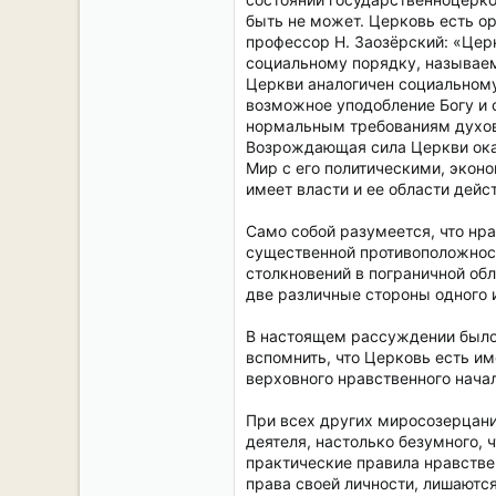
быть не может. Церковь есть ор
профессор Н. 3аозёрский: «Цер
социальному порядку, называем
Церкви аналогичен социальному
возможное уподобление Богу и 
нормальным требованиям духов
Возрождающая сила Церкви оказ
Мир с его политическими, эконо
имеет власти и ее области дейс
Само собой разумеется, что нра
существенной противоположност
столкновений в пограничной об
две различные стороны одного 
В настоящем рассуждении было 
вспомнить, что Церковь есть и
верховного нравственного начал
При всех других миросозерцани
деятеля, настолько безумного,
практические правила нравствен
права своей личности, лишаются