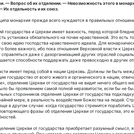
и. — Вопрос об их отделении. — Невозможность этого в монар
— Их отдельность и их союз.
ципа монархия прежде всего нуждается в правильных отношен
й государства и Церкви имеет важность, перед которой бледне
ть установка обязательного на почве нравственной. Это есть т
 свою идею господства нравственного идеала. Для монархическ
о более важного, ибо пока отношения Верховной власти к Церк
справляться даже с дезорганизацией других отраслей социально
шается способности поддержать даже превосходно в других о
асти имеет перед собой в нации Церковь. Должны ли быть меж
 государство от всего живого и органического в нации, отвеча
е», отделение Церкви от государства не видит ничего общего 
ыло бы проявлением самой полной неразвитости, если бы не бы
ельных сторонников отделения Церкви от государства подкладку
райней мере, в реальность воздействия Божества на людей. Ст
еще в другом случае: когда государство стремится поработить 
повторяющего фразы об отделении Церкви от государства, это е
бностей.
тделение Церкви от государства приобретает разумный смысл, 
вных отношений. При нормальном состоянии Церкви и государст