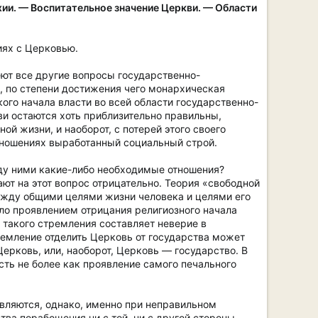
хии. — Воспитательное значение Церкви. — Области
иях с Церковью.
ют все другие вопросы государственно-
о, по степени достижения чего монархическая
ого начала власти во всей области государственно-
ви остаются хоть приблизительно правильны,
й жизни, и наоборот, с потерей этого своего
тношениях выработанный социальный строй.
ду ними какие-либо необходимые отношения?
ют на этот вопрос отрицательно. Теория «свободной
между общими целями жизни человека и целями его
ло проявлением отрицания религиозного начала
 такого стремления составляет неверие в
ремление отделить Церковь от государства может
Церковь, или, наоборот, Церковь — государство. В
сть не более как проявление самого печального
являются, однако, именно при неправильном
ва порабощения ни с той, ни с другой стороны