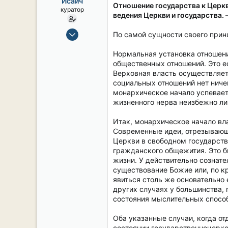
Исаич
ы
л
Отношение государства к Церкв
куратор
а
ведения Церкви и государства. 
15 Сен 2019
По самой сущности своего прин
2,104
Нормальная установка отношени
16
общественных отношений. Это ес
38
Верховная власть осуществляет
54
социальных отношений нет ничег
монархическое начало успевает 
СПб. Центр.
жизненного нерва неизбежно ли
Итак, монархическое начало вл
Современные идеи, отрезывающие
Церкви в свободном государств
гражданского общежития. Это б
жизни. У действительно сознат
существование Божие или, по к
явиться столь же основательно 
других случаях у большинства, 
состояния мыслительных спосо
Оба указанные случаи, когда о
состоянии государственноцерко