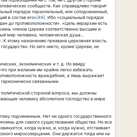
человеческих сообществ. Как справедливо говорит
льный порядок параллельный, или соподчиненный,
ий в состав его»
[49]
. Ибо «социальный порядок
оден до противоположности». «Цель иерархии есть
жизнь членов Церкви соответственно высшим и
ный мир человека, человеческая душа…
 К этому назначению призвана церковная власть.
 государство. Но зато никто, кроме Церкви, не
ческих, экономических и т. д. Но ввиду
что при желании им крайне легко избежать
 противоположность враждебная, а лишь выражает
ь гармонически связанными.
ь политической стороной вопроса, мы должны
зывающее человеку абсолютное господство в мире
тому подчиненным. Нет ни одного государственного
циплины для самого существования общества. Но все
овинуется, когда нужно, и, когда нужно, отстаивает
озного миросозерцания. Они держатся тогда или на