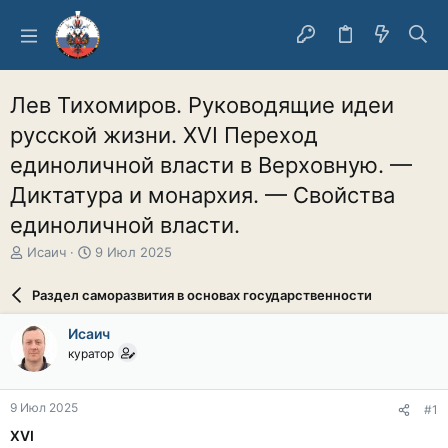
Лев Тихомиров. Руководящие идеи
русской жизни. XVI Переход
единоличной власти в Верховную. —
Диктатура и монархия. — Свойства
единоличной власти.
А
Д
Исаич
9 Июл 2025
в
а
т
т
Раздел саморазвития в основах государственности
о
а
р
н
Исаич
т
а
куратор
е
ч
м
а
ы
л
9 Июл 2025
#1
а
XVI