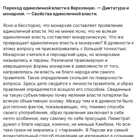
Переход единоличной власти в Верховную. — Диктатура и
монархия. — Свойства единоличной власти.
Ясно и бесспорно, что монархия составляет проявление
единоличной власти. Но не менее ясно, что не всякая
единоличная власть составляет монархическую. Что же
превращает единоличную власть в монархию? В древности к
этому вопросу не присматривались с большой точностью.
Монархом считался и персидский царь, но монархами
назывались и тираны. Различали правомерную и
извращенную формы монархии в зависимости от того,
направлялась ли власть на благо народа или самого
правителя. Такое определение скользит по поверхности
вопроса. Здесь дело сводится к личности правителя, и образ
правления определяется всецело его способом. Сведенные
на такую субъективную почву явления власти потеряли бы
всякую объективную основу. Между тем и в древности было
достаточно фактов, показывающих, что, помимо способа
своего употребления, образ правления заключает в себе
нечто особенное, ему самому по себе присущее. Пизистрат
думал о благе народа, конечно, не меньше Камбиза. Но все-
таки греки не мирились с «тиранией». В Персии же самый
возмутительный способ правления не изглаживал в сознании