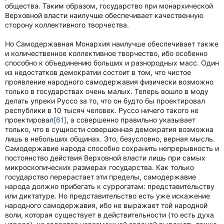
общества. Таким образом, государство при монархической
Верховной власти наилучше обеспечивает качественную
сторону коллективного творчества.
Но Самодержавная Монархия наилучше обеспечивает также
и количественное коллективное творчество, ибо особенно
способно к объединению больших и разнородных масс. Один
из недостатков демократии состоит в том, что чистое
проявление народного самодержавия физически возможно
только в государствах очень малых. Теперь вошло в моду
делать упреки Руссо за то, что он будто бы проектировал
республики в 10 тысяч человек. Руссо ничего такого не
проектировал
[61]
, а совершенно правильно указывает
только, что в сущности совершенная демократия возможна
лишь в небольших общинах. Это, безусловно, верная мысль.
Самодержавие народа способно сохранить непрерывность и
постоянство действия Верховной власти лишь при самых
микроскопических размерах государства. Как только
государство перерастает эти пределы, самодержавие
народа должно прибегать к суррогатам: представительству
или диктатуре. Но представительство есть уже искажение
народного самодержавия, ибо не выражает той народной
воли, которая существует в действительности (то есть духа