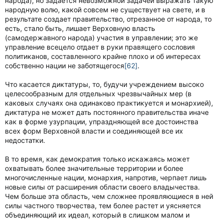
народа), но задается невозможной задачей выражать такую
народную волю, какой совсем не существует на свете, и в
результате создает правительство, отрезанное от народа, то
есть, стало быть, лишает Верховную власть
(самодержавного народа) участия в управлении; это же
управление всецело отдает в руки правящего сословия
политиканов, составленного крайне плохо и об интересах
собственно нации не заботящегося
[62]
.
Что касается диктатуры, то, будучи учреждением высоко
целесообразным для отдельных чрезвычайных мер (в
каковых случаях она одинаково практикуется и монархией),
диктатура не может дать постоянного правительства иначе
как в форме узурпации, упраздняющей все достоинства
всех форм Верховной власти и соединяющей все их
недостатки.
В то время, как демократия только искажаясь может
охватывать более значительные территории и более
многочисленные нации, монархия, напротив, черпает лишь
новые силы от расширения области своего владычества.
Чем больше эта область, чем сложнее проявляющиеся в ней
силы частного творчества, тем более растет и уясняется
объединяющий их идеал, который в слишком малом и