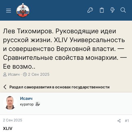
Лев Тихомиров. Руководящие идеи
русской жизни. XLIV Универсальность
и совершенство Верховной власти. —
Сравнительные свойства монархии. —
Ее возмо..
А
Д
Исаич
2 Сен 2025
в
а
т
т
Раздел саморазвития в основах государственности
о
а
р
н
Исаич
т
а
куратор
е
ч
м
а
ы
л
2 Сен 2025
#1
а
XLIV