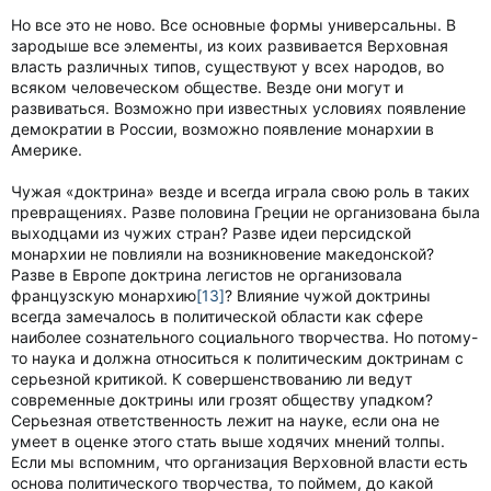
Но все это не ново. Все основные формы универсальны. В
зародыше все элементы, из коих развивается Верховная
власть различных типов, существуют у всех народов, во
всяком человеческом обществе. Везде они могут и
развиваться. Возможно при известных условиях появление
демократии в России, возможно появление монархии в
Америке.
Чужая «доктрина» везде и всегда играла свою роль в таких
превращениях. Разве половина Греции не организована была
выходцами из чужих стран? Разве идеи персидской
монархии не повлияли на возникновение македонской?
Разве в Европе доктрина легистов не организовала
французскую монархию
[13]
? Влияние чужой доктрины
всегда замечалось в политической области как сфере
наиболее сознательного социального творчества. Но потому-
то наука и должна относиться к политическим доктринам с
серьезной критикой. К совершенствованию ли ведут
современные доктрины или грозят обществу упадком?
Серьезная ответственность лежит на науке, если она не
умеет в оценке этого стать выше ходячих мнений толпы.
Если мы вспомним, что организация Верховной власти есть
основа политического творчества, то поймем, до какой