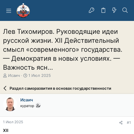
Лев Тихомиров. Руководящие идеи
русской жизни. XII Действительный
смысл «современного» государства.
— Демократия в новых условиях. —
Важность ясн...
А
Д
Исаич
1 Июл 2025
в
а
т
т
Раздел саморазвития в основах государственности
о
а
р
н
Исаич
т
а
куратор
е
ч
м
а
ы
л
1 Июл 2025
#1
а
XII