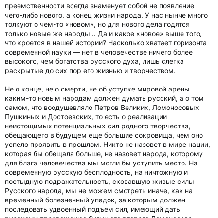
преемственности всегда знаменует собой не появление
чего-либо нового, а конец жизни народа. У нас нынче много
толкуют о чем-то «новом», но для нового дела годятся
только новые же народы… Да и какое «новое» выше того,
что кроется в нашей истории? Насколько хватает горизонта
современной науки — нет в человечестве ничего более
высокого, чем богатства русского духа, лишь слегка
раскрытые до сих пор его жизнью и творчеством.
Не о конце, не о смерти, не об уступке мировой арены
каким-то новым народам должен думать русский, а о том
самом, что воодушевляло Петров Великих, Ломоносовых
Пушкиных и Достоевских, то есть о реализации
неистощимых потенциальных сил родного творчества,
обещающего в будущем еще большие сокровища, чем оно
успело проявить в прошлом. Никто не назовет в мире нации,
которая бы обещала больше, не назовет народа, которому
для блага человечества мы могли бы уступить место. На
современную русскую бесплодность, на ничтожную и
постыдную подражательность, сковавшую живые силы
Русского народа, мы не можем смотреть иначе, как на
временный болезненный упадок, за которым должен
последовать удвоенный подъем сил, имеющий дать