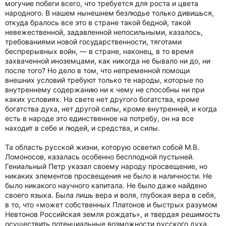
могучие побеги всего, что требуется для роста и цвета
народного. В нашем нынешнем безлюдье только дивишься,
откуда бралось все это в стране такой бедной, такой
невежественной, задавленной непосильными, казалось,
требованиями новой государственности, тяготами
беспрерывных войн, — в стране, наконец, в то время
захваченной иноземцами, как никогда не бывало ни до, ни
после того? Но дело в том, что непременной помощи
внешних условий требуют только те народы, которые по
внутреннему содержанию ни к чему не способны ни при
каких условиях. На свете нет другого богатства, кроме
богатства духа, нет другой силы, кроме внутренней, и когда
есть в народе это единственное на потребу, он на все
находит в себе и людей, и средства, и силы.
Та область русской жизни, которую осветил собой М.В.
Ломоносов, казалась особенно бесплодной пустыней.
Гениальный Петр указал своему народу просвещение, но
никаких элементов просвещения не было в наличности. Не
было никакого научного капитала. Не было даже найдено
своего языка. Была лишь вера и воля, глубокая вера в себя,
в то, что «может собственных Платонов и быстрых разумом
Невтонов Российская земля рождать», и твердая решимость
осуществить потенциальные возможности русского духа.