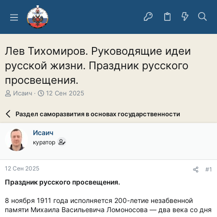
Лев Тихомиров. Руководящие идеи
русской жизни. Праздник русского
просвещения.
А
Д
Исаич
12 Сен 2025
в
а
т
т
Раздел саморазвития в основах государственности
о
а
р
н
Исаич
т
а
куратор
е
ч
м
а
ы
л
12 Сен 2025
#1
а
Праздник русского просвещения.
8 ноября 1911 года исполняется 200-летие незабвенной
памяти Михаила Васильевича Ломоносова — два века со дня