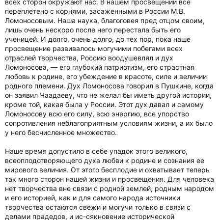
всех сторон окружают нас. В нашем просвещении все
переплетено с корнями, засаженными в России М.В.
Ломоносовым. Наша наука, благоговея пред отцом своим,
лишь очень нескоро после него перестала быть его
ученицей. И долго, очень долго, до тех пор, пока наше
просвещение развивалось могучими побегами всех
отраслей творчества, Россию воодушевлял и дух
Ломоносова, — его глубокий патриотизм, его страстная
любовь к родине, его убеждение в красоте, силе и величии
родного племени. Дух Ломоносова говорил в Пушкине, когда
он заявил Чаадаеву, что не желал бы иметь другой истории,
кроме той, какая была у России. Этот дух давал и самому
Ломоносову всю его силу, всю энергию, все упорство
сопротивления неблагоприятным условиям жизни, а их было
у него бесчисленное множество.
Наше время допустило в себе упадок этого великого,
всеоплодотворяющего духа любви к родине и сознания ее
мирового величия. От этого бесплодие и охватывает теперь
так много сторон нашей жизни и просвещения. Для человека
нет творчества вне связи с родной землей, родным народом
и его историей, как и для самого народа источники
творчества остаются свежи и могучи только в связи с
делами прадедов, и ис-сякновение исторической