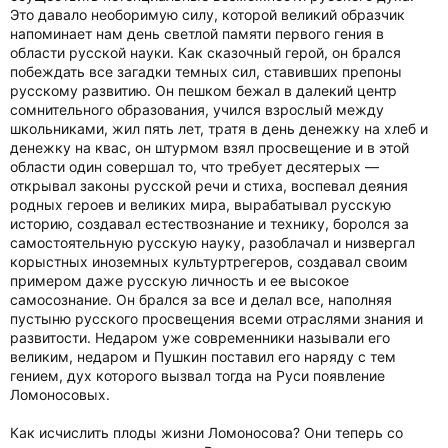
Это давало необоримую силу, которой великий образчик
напоминает нам день светлой памяти первого гения в
области русской науки. Как сказочный герой, он брался
побеждать все загадки темных сил, ставивших препоны
русскому развитию. Он пешком бежал в далекий центр
сомнительного образования, учился взрослый между
школьниками, жил пять лет, тратя в день денежку на хлеб и
денежку на квас, он штурмом взял просвещение и в этой
области один совершал то, что требует десятерых —
открывал законы русской речи и стиха, воспевал деяния
родных героев и великих мира, вырабатывал русскую
историю, создавал естествознание и технику, боролся за
самостоятельную русскую науку, разоблачал и низвергал
корыстных иноземных культуртрегеров, создавал своим
примером даже русскую личность и ее высокое
самосознание. Он брался за все и делал все, наполняя
пустыню русского просвещения всеми отраслями знания и
развитости. Недаром уже современники называли его
великим, недаром и Пушкин поставил его наряду с тем
гением, дух которого вызвал тогда на Руси появление
Ломоносовых.
Как исчислить плоды жизни Ломоносова? Они теперь со