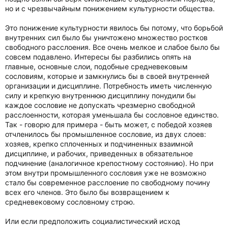
но и с чрезвычайным понижением культурности общества.
Это понижение культурности явилось бы потому, что борьбой
внутренних сил было бы уничтожено множество ростков
свободного расслоения. Все очень мелкое и слабое было бы
совсем подавлено. Интересы бы разбились опять на
главные, основные слои, подобные средневековым
сословиям, которые и замкнулись бы в своей внутренней
организации и дисциплине. Потребность иметь численную
силу и крепкую внутреннюю дисциплину понудили бы
каждое сословие не допускать чрезмерно свободной
расслоенности, которая уменьшала бы сословное единство.
Так - говорю для примера - быть может, с победой хозяев
отчленилось бы промышленное сословие, из двух слоев:
хозяев, крепко сплоченных и подчиненных взаимной
дисциплине, и рабочих, приведенных в обязательное
подчинение (аналогичное крепостному состоянию). Но при
этом внутри промышленного сословия уже не возможно
стало бы современное расслоение по свободному почину
всех его членов. Это было бы возвращением к
средневековому сословному строю.
Или если предположить социалистический исход