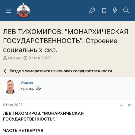
ЛЕВ ТИХОМИРОВ. "МОНАРХИЧЕСКАЯ
ГОСУДАРСТВЕННОСТЬ". Строение
социальных сил.
А
Д
Исаич
8 Ноя 2025
в
а
т
т
Раздел саморазвития в основах государственности
о
а
р
н
Исаич
т
а
куратор
е
ч
м
а
ы
л
8 Ноя 2025
#1
а
ЛЕВ ТИХОМИРОВ. "МОНАРХИЧЕСКАЯ
ГОСУДАРСТВЕННОСТЬ".
ЧАСТЬ ЧЕТВЕРТАЯ.