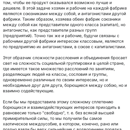
том, чтобы ее продукт оказывался возможно лучше и
дешевле. В этой задаче хозяин и рабочие на каждой фабрике
являются союзниками между собой, и антагонистами другой
фабрики. Таким образом, хозяева обеих фабрик союзники
между собой как представители одного класса (капитал), но
антагонисты, как представители разных групп
(предприятий). Точно так же и рабочие, будучи связаны с
рабочими другой фабрики интересом классовым, являются
по предприятию их антагонистами, в союзе с капиталистами.
Этот образчик сложности расслоения и объединения бросает
свет на сложность социальной группировки в целой стране,
где имеется такое множество расслоений по занятиям,
разделяющих людей на классы, сословия и группы,
одновременно различные по своим интересам, но и
необходимые друг для друга, борющиеся между собою, но и
взаимно содействующие.
Если бы мы предоставила этому сложному сплетению
борющихся и взаимодействующих интересов приходить в
равновесие только "свободно", т. е. без всякой высшей
примирительной силы, то мы получили бы самое
хаотическое междоусобие, в котором, конечно, рано или
поздно взяли бы верх сильнейшие с водворением порядка,