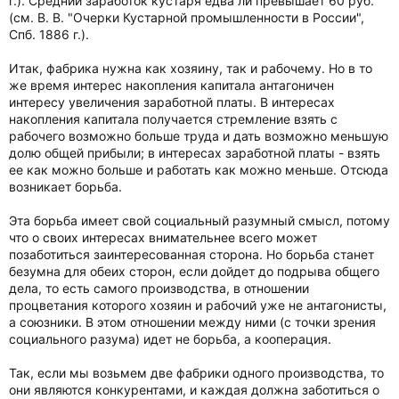
г.). Средний заработок кустаря едва ли превышает 60 руб.
(см. В. В. "Очерки Кустарной промышленности в России",
Спб. 1886 г.).
Итак, фабрика нужна как хозяину, так и рабочему. Но в то
же время интерес накопления капитала антагоничен
интересу увеличения заработной платы. В интересах
накопления капитала получается стремление взять с
рабочего возможно больше труда и дать возможно меньшую
долю общей прибыли; в интересах заработной платы - взять
ее как можно больше и работать как можно меньше. Отсюда
возникает борьба.
Эта борьба имеет свой социальный разумный смысл, потому
что о своих интересах внимательнее всего может
позаботиться заинтересованная сторона. Но борьба станет
безумна для обеих сторон, если дойдет до подрыва общего
дела, то есть самого производства, в отношении
процветания которого хозяин и рабочий уже не антагонисты,
а союзники. В этом отношении между ними (с точки зрения
социального разума) идет не борьба, а кооперация.
Так, если мы возьмем две фабрики одного производства, то
они являются конкурентами, и каждая должна заботиться о