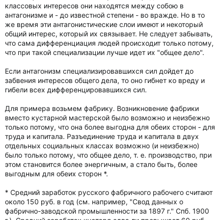
классовых интересов они находятся между собою в
антагонизме и - до известной степени - во вражде. Но в то
же время эти антагонистические слои имеют и некоторый
общий интерес, который их связывает. Не следует забывать,
что сама дифференциация людей происходит только потому,
что при такой специализации лучше идет их "общее дело".
Если антагонизм специализировавшихся сил дойдет до
забвения интересов общего дела, то оно гибнет ко вреду и
гибели всех дифференцировавшихся сил.
Для примера возьмем фабрику. Возникновение фабрики
вместо кустарной мастерской было возможно и неизбежно
только потому, что она более выгодна для обеих сторон - для
труда и капитала. Разъединение труда и капитала в двух
отдельных социальных классах возможно (и неизбежно)
было только потому, что общее дело, т. е. производство, при
этом становится более энергичным, а стало быть, более
выгодным для обеих сторон *.
* Средний заработок русского фабричного рабочего считают
около 150 руб. в год (см. например, "Свод данных о
фабрично-заводской промышленности за 1897 г." Спб. 1900