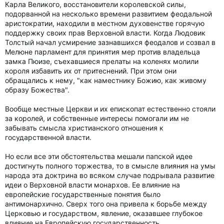
Карла Великого, восстановители королевской силы,
подорванной на несколько времени развитием феодальной
аристократии, находили в местном духовенстве горячую
поддержку своих прав Верховной власти. Когда Людовик
Толстый начал усмирение зазнавшихся феодалов и созвал в
Мелюне парламент для принятия мер против владельца
замка Пюизе, съехавшиеся прелаты на коленях молили
короля избавить их от притеснений. При этом они
обращались к нему, "как наместнику Божию, как живому
образу Божества".
Вообще местные Церкви и их епископат естественно стояли
за королей, и собственные интересы помогали им не
забывать смысла христианского отношения к
государственной власти.
Но если все эти обстоятельства мешали папской идее
достигнуть полного торжества, то в смысле влияния на умы
народа эта доктрина во всяком случае подрывала развитие
идеи о Верховной власти монархов. Ее влияние на
европейские государственные понятия было
антимонархично. Сверх того она привела к борьбе между
Церковью и государством, явление, оказавшее глубокое
влияние на Европейскую государственность.