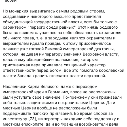
теории.
Но монархия выдвигалась самим родовым строем,
создававшим некоторого высшего представителя
объединяющей государственной власти, хотя бы только с
характером "первого среди равных". Этот князь родового
быта во всяком случае нес на себе обязанность охранителя
обычного права, т. е. в зародыше являлся охранителем и
выразителем идеала правды. К этому присоединялось
влияние уже готовой Римской императорской доктрины,
которая, не давая императору значения Верховной власти,
давала ему обширнейшие полномочия, которым
христианская вера придавала священный характер
ответственности перед Богом. Все это помогало королевской
власти Запада хранить отпечаток власти верховной.
Наследники Карла Великого, даже с переходом
императорской идеи в Германию, вовсе не расположены
были уступать свое значение. По-прежнему они признавали
себя только защитниками и покровителями Церкви. Да и
местные Церкви вообще не расположены были
поддерживать папских притязаний. Во время споров за
инвеституру [73], императоры находили себе поддержку в
местном епископате, да и во Франции возобновители дела