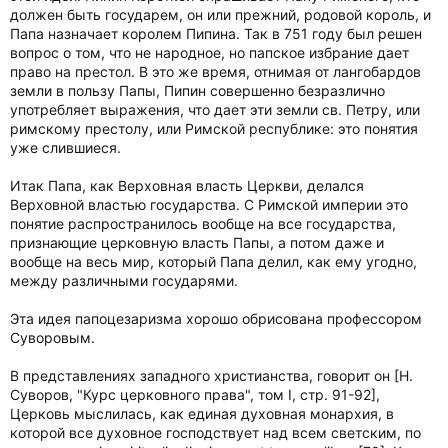
должен быть государем, он или прежний, родовой король, и
Папа назначает королем Пипина. Так в 751 году был решен
вопрос о том, что не народное, но папское избрание дает
право на престол. В это же время, отнимая от лангобардов
земли в пользу Папы, Пипин совершенно безразлично
употребляет выражения, что дает эти земли св. Петру, или
римскому престолу, или Римской республике: это понятия
уже слившиеся.
Итак Папа, как Верховная власть Церкви, делался
Верховной властью государства. С Римской империи это
понятие распространилось вообще на все государства,
признающие церковную власть Папы, а потом даже и
вообще на весь мир, который Папа делил, как ему угодно,
между различными государями.
Эта идея папоцезаризма хорошо обрисована профессором
Суворовым.
В представлениях западного христианства, говорит он [Н.
Суворов, "Курс церковного права", том I, стр. 91-92],
Церковь мыслилась, как единая духовная монархия, в
которой все духовное господствует над всем светским, по