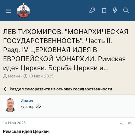
ЛЕВ ТИХОМИРОВ. "МОНАРХИЧЕСКАЯ
ГОСУДАРСТВЕННОСТЬ". Часть II.
Разд. IV ЦЕРКОВНАЯ ИДЕЯ В
ЕВРОПЕЙСКОЙ МОНАРХИИ. Римская
идея Церкви. Борьба Церкви и...
А
Д
Исаич
10 Июн 2025
в
а
т
т
Раздел саморазвития в основах государственности
о
а
р
н
Исаич
т
а
куратор
е
ч
м
а
ы
л
10 Июн 2025
#1
а
Римская идея Церкви.