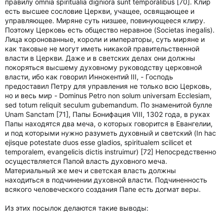
правилу omnia spiritualia digniora sunt temporalibus [70]. Клир
есть высшее сословие Церкви, учащее, освящающее и
управляющее. Миряне суть низшее, повинующееся клиру.
Поэтому Церковь есть общество неравное (Societas inegalis).
Лица коронованные, короли и императоры, суть миряне и
как таковые не могут иметь никакой правительственной
власти в Церкви. Даже и в светских делах они должны
покоряться высшему духовному руководству церковной
власти, ибо как говорил Иннокентий III, - Господь
предоставил Петру для управления не только всю Церковь,
но и весь мир - Dominus Petro non solum universam Ecclesiam,
sed totum reliquit seculum gubemandum. По знаменитой булле
Unam Sanctam [71], Папы Бонифация VIII, 1302 года, в руках
Папы находятся два меча, о которых говорится в Евангелии,
и под которыми нужно разуметь духовный и светский (In hac
ejisque potestate duos esse gladios, spiritualem scilicet et
temporalem, evangelicis dictis instruimur) [72] Непосредственно
осуществляется Папой власть духовного меча.
Материальный же меч и светская власть должны
находиться в подчинении духовной власти. Подчиненность
всякого человеческого создания Папе есть догмат веры.
Из этих посылок делаются такие выводы: