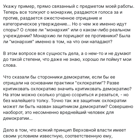
Укажу пример, прямо связанный с предметом моей работы.
Теперь все толкуют о монархии, раздаются голоса за и
против, раздается ожесточенное отрицание и
категорическое утверждение... Но о чем же именно идут
споры? О слове ли "монархия" или о каком-либо реальном
учреждении? Монархию ли порицают ее противники? Была
ли "монархия" именно в том, на что они нападают?
В этом вопросе вся сущность дела, а о нем-то и не думают
до такой степени, что даже не знаю, хорошо ли поймут мои
слова.
Что сказали бы сторонники демократии, если бы ее
отрицали на основании практики "охлократии"? Разве
критиковать охлократию значить критиковать демократию?
На этом можно сколько угодно ссориться и резаться, - но
без малейшего толку. Точно так же защитник охлократии
может ли быть назван защитником демократии? Совершено
наоборот, это несомненно вреднейший человек для
демократии...
Дело в том, что всякий принцип Верховной власти имеет
своим условием известную, соответственную ему,