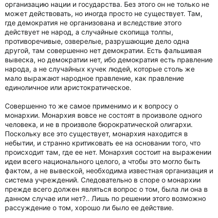
организацию нации и государства. Без этого он не только не
может действовать, но иногда просто не существует. Там,
где демократия не организована и вследствие этого
действует не народ, а случайные скопища толпы,
противоречивые, озверелые, разрушающие дело одна
другой, там совершенно нет демократии. Есть фальшивая
вывеска, но демократии нет, ибо демократия есть правление
народа, а не случайных кучек людей, которые столь же
мало выражают народное правление, как правление
единоличное или аристократическое.
Совершенно то же самое применимо и к вопросу о
монархии. Монархия вовсе не состоят в произволе одного
человека, и не в произволе бюрократической олигархи.
Поскольку все это существует, монархия находится в
небытии, и странно критиковать ее на основании того, что
происходит там, где ее нет. Монархия состоит на выражении
идеи всего национального целого, а чтобы это могло быть
фактом, а не вывеской, необходима известная организация и
система учреждений. Следовательно в споре о монархии
прежде всего должен являться вопрос о том, была ли она в
данном случае или нет?.. Лишь по решении этого возможно
рассуждение о том, хорошо ли было ее действие.