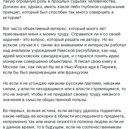
такую огромную роль в прошлых судьбах человечества.
Должен же, однако, иметь какое-либо глубокое содержание
принцип, который был способен так много совершить в
истории?
Вот чисто объективный интерес, который много лет
приковывал меня к моему труду. Справился ли я со своей
задачей - это вопрос, который решать не автору. Но во
всяком случае я с таким же вниманием и интересом работал
над анализом учреждений Римской республики, как над
идеей московских самодержцев, и старался понять идею
монархии совершенно объективно. Я писал свою книгу в
Москве так, как писал бы ее в Нью-Йорке иди в Париже,
если бы был американцем или французом.
Но если я не угождаю никаким русским партиям, никаким
силам, у власти находящимся или к власти стремящимся, то
это не значит, чтобы я не придавал своему труду никакого
значения в смысле общественной пользы.
Во-первых, всякая истина, если автору удалось подметить
какие-нибудь ее искорки в области исследуемого предмета,
непременно так или иначе окажется полезна людям если не
в данное время, то в будущем, если не соотечественникам