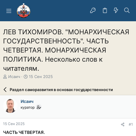
ЛЕВ ТИХОМИРОВ. "МОНАРХИЧЕСКАЯ
ГОСУДАРСТВЕННОСТЬ". ЧАСТЬ
ЧЕТВЕРТАЯ. МОНАРХИЧЕСКАЯ
ПОЛИТИКА. Несколько слов к
читателям.
А
Д
Исаич
15 Сен 2025
в
а
т
т
Раздел саморазвития в основах государственности
о
а
р
н
Исаич
т
а
куратор
е
ч
м
а
ы
л
15 Сен 2025
#1
а
ЧАСТЬ ЧЕТВЕРТАЯ.