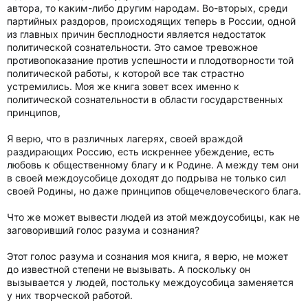
автора, то каким-либо другим народам. Во-вторых, среди
партийных раздоров, происходящих теперь в России, одной
из главных причин бесплодности является недостаток
политической сознательности. Это самое тревожное
противопоказание против успешности и плодотворности той
политической работы, к которой все так страстно
устремились. Моя же книга зовет всех именно к
политической сознательности в области государственных
принципов,
Я верю, что в различных лагерях, своей враждой
раздирающих Россию, есть искреннее убеждение, есть
любовь к общественному благу и к Родине. А между тем они
в своей междоусобице доходят до подрыва не только сил
своей Родины, но даже принципов общечеловеческого блага.
Что же может вывести людей из этой междоусобицы, как не
заговоривший голос разума и сознания?
Этот голос разума и сознания моя книга, я верю, не может
до известной степени не вызывать. А поскольку он
вызывается у людей, постольку междоусобица заменяется
у них творческой работой.