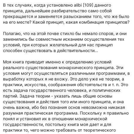
В тех случаях, когда установлено alibi [109] данного
принципа, дальнейшее разбирательство само собой
прекращается и заменяется разысканием того, что же было
на его месте? Какой принцип, какая комбинация принципов?
Полагаю, что на этой почве стихло бы немало споров, и они
заменились бы совместным исканием осуществления тех
условий, при которых желательный для нас принцип
способен существовать в действительности...
Моя книга приводит именно к определению условий
реального существования монархического принципа. Эти
условия могут осуществляться различными программами, в
выработку которых я не вхожу. Это дело уже не теории, а
практики, искусства, соображения обстоятельств и т. п. Это
есть задача государственного человека, и политических
партий. Задача теории - указать лишь общие основы
существования и действия того или иного принципа, и она
очень важна, ибо без познания основ невозможна никакая
разумная практическая программа. Поскольку я правильно
понял и установил их в отношении монархической
государственности, постольку книга моя дает и для
практики то, чего можно требовать от теоретического