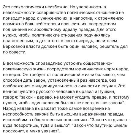
Это психологически неизбежно. Но уверенность в
невозможности совершенства политических отношений не
приводит народ к унижению их, а напротив, к стремлению
возможно большей степени повысить их, посредством
подчинения их абсолютному идеалу правды. Для этого
нужно, чтобы политические отношения подчинялись
нравственным, а для этого, в свою очередь, носителем
Верховной власти должен быть один человек, решитель дел
по совести.
В возможность справедливо устроить общественно-
политическую жизнь посредством юридических норм народ
не верит. Он требует от политической жизни большего, чем
способен дать закон, установленный раз навсегда, без
соображения с индивидуальностью личности и случая. Это
вечное чувство русского человека выразил и Пушкин,
говоря: "закон - дерево, не может угодить правде, и поэтому
нужно, чтобы один человек был выше всего, выше закона".
Народ издавна выражает тоже самое воззрение на
неспособность закона быть высшим выражением правды,
искомой им в общественных отношениях. "Закон что дышло -
куда поворотишь, туда и вышло", "Закон что паутина: шмель
проскочит, а муха увязнет".