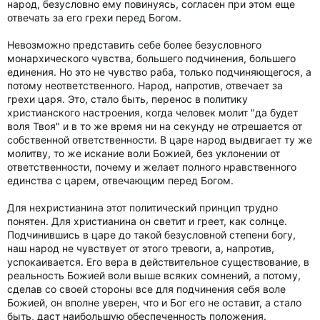
народ, безусловно ему повинуясь, согласен при этом еще
отвечать за его грехи перед Богом.
Невозможно представить себе более безусловного
монархического чувства, большего подчинения, большего
единения. Но это не чувство раба, только подчиняющегося, а
потому неответственного. Народ, напротив, отвечает за
грехи царя. Это, стало быть, перенос в политику
христианского настроения, когда человек молит "да будет
воля Твоя" и в то же время ни на секунду не отрешается от
собственной ответственности. В царе народ выдвигает ту же
молитву, то же искание воли Божией, без уклонении от
ответственности, почему и желает полного нравственного
единства с царем, отвечающим перед Богом.
Для нехристианина этот политический принцип трудно
понятен. Для христианина он светит и греет, как солнце.
Подчинившись в царе до такой безусловной степени богу,
наш народ не чувствует от этого тревоги, а, напротив,
успокаивается. Его вера в действительное существование, в
реальность Божией воли выше всяких сомнений, а потому,
сделав со своей стороны все для подчинения себя воле
Божией, он вполне уверен, что и Бог его не оставит, а стало
быть, даст наибольшую обеспеченность положения.