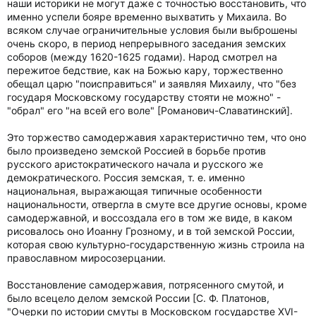
наши историки не могут даже с точностью восстановить, что
именно успели бояре временно выхватить у Михаила. Во
всяком случае ограничительные условия были выброшены
очень скоро, в период непрерывного заседания земских
соборов (между 1620-1625 годами). Народ смотрел на
пережитое бедствие, как на Божью кару, торжественно
обещал царю "поисправиться" и заявляя Михаилу, что "без
государя Московскому государству стояти не можно" -
"обрал" его "на всей его воле" [Романович-Славатинский].
Это торжество самодержавия характеристично тем, что оно
было произведено земской Россией в борьбе против
русского аристократического начала и русского же
демократического. Россия земская, т. е. именно
национальная, выражающая типичные особенности
национальности, отвергла в смуте все другие основы, кроме
самодержавной, и воссоздала его в том же виде, в каком
рисовалось оно Иоанну Грозному, и в той земской России,
которая свою культурно-государственную жизнь строила на
православном миросозерцании.
Восстановление самодержавия, потрясенного смутой, и
было всецело делом земской России [С. Ф. Платонов,
"Очерки по истории смуты в Московском государстве XVI-