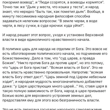
покормил воевод", и "Люди ссорятся, а воеводы кормятся".
Точно так же "Дьяк у места, что кошка у теста", и народ
знает, что нередко "Быть так, как пометил дьяк". Вообще, в
минуту пессимизма народная философия способна
задаваться нелегким вопросом: "В земле черви, в воде
черти, в лесу сучки, в суде крючки: куда уйти?".
И народ решает этот вопрос, уходя к установке Верховной
власти в виде единоличного нравственного начала.
В политике царь для народа не отделим от Бога. Это вовсе не
есть обоготворение политического начала, но подчинение его
Божественному. Дело в том, что "суд царев, а правда
Божия". "Никто против Бога да против царя", но это потому,
что "царь от Бога пристав". "Всякая власть от Бога". Это не
есть власть нравственно произвольная. Напротив: "всякая
власть Богу ответ даст". "Царь земной под Царем небесным
ходит", и народная мудрость многозначительно добавляет
даже: "у Царя царствующих много царей..." Но, ставя царя в
такую полную зависимость от Бога, народ в царе призывает
Божью волю для верховного устроения земных дел,
предоставляя ему для этого всю безграничность власти.
Это не есть передача государю народного самодержавия,