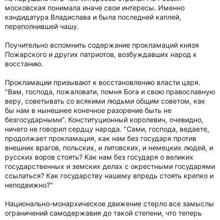
московская понимала иначе свои интересы. Именно
кандидатура Владислава и была последней каплей,
переполнившей чашу.
Поучительно вспомнить содержание прокламаций князя
Пожарского и других патриотов, возбуждавших народ к
восстанию.
Прокламации призывают к восстановлению власти царя.
"Вам, господа, пожаловати, помня Бога и свою православную
веру, советывать со всякими людьми общим советом, как
бы нам в нынешнее конечное разорение быть не
безгосударными". Конституционный королевич, очевидно,
ничего не говорил сердцу народа. "Сами, господа, ведаете,
продолжает прокламация, как нам без государя против
внешних врагов, польских, и литовских, и немецких людей, и
русских воров стоять? Как нам без государя о великих
государственных и земских делах с окрестными государями
ссылаться? Как государству нашему впредь стоять крепко и
неподвижно?"
Национально-монархическое движение стерло все замыслы
ограничений самодержавия до такой степени, что теперь