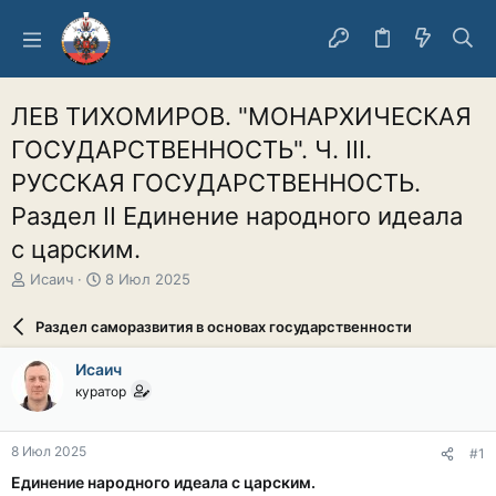
ЛЕВ ТИХОМИРОВ. "МОНАРХИЧЕСКАЯ
ГОСУДАРСТВЕННОСТЬ". Ч. III.
РУССКАЯ ГОСУДАРСТВЕННОСТЬ.
Раздел II Единение народного идеала
с царским.
А
Д
Исаич
8 Июл 2025
в
а
т
т
Раздел саморазвития в основах государственности
о
а
р
н
Исаич
т
а
куратор
е
ч
м
а
ы
л
8 Июл 2025
#1
а
Единение народного идеала с царским.