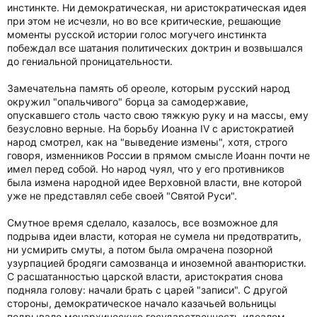
инстинкте. Ни демократическая, ни аристократическая идея
при этом не исчезли, но во все критические, решающие
моменты русской истории голос могучего инстинкта
побеждал все шатания политических доктрин и возвышался
до гениальной проницательности.
Замечательна память об ореоле, которым русский народ
окружил "опальчивого" борца за самодержавие,
опускавшего столь часто свою тяжкую руку и на массы, ему
безусловно верные. На борьбу Иоанна IV с аристократией
народ смотрел, как на "выведение измены", хотя, строго
говоря, изменников России в прямом смысле Иоанн почти не
имел перед собой. Но народ чуял, что у его противников
была измена народной идее Верховной власти, вне которой
уже не представлял себе своей "Святой Руси".
Смутное время сделало, казалось, все возможное для
подрыва идеи власти, которая не сумела ни предотвратить,
ни усмирить смуты, а потом была омрачена позорной
узурпацией бродяги самозванца и иноземной авантюристки.
С расшатанностью царской власти, аристократия снова
подняла голову: начали брать с царей "записи". С другой
стороны, демократическое начало казачьей вольницы
подрывало монархическую государственность идеалом