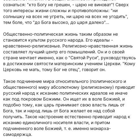
сознаться: "кто Богу не грешен, - царю не виноват"! Сверх
того интересы жизни сложны и противоположны: "ни
солнышку на всех не угреть, ни царю на всех не угодить",
тем боле, что "до Бога высоко, до царя далеко"...
Общественно-политическая жизнь таким образом не
становится культом русского народа. Его идеалы -
нравственно-религиозные. Религиозно-нравственная жизнь
составляет лучший центр его помышлений. Он и о своей
стране мечтает именно, как о "Святой Руси", руководствуясь
в достижении святости материнским учением Церкви. "Кому
Церковь не мать, тому Бог не отец", говорит он.
Такое подчинение мира относительного (политического и
общественного) миру абсолютному (религиозному) приводит
русский народ к исканию политических идеалов не иначе
как под покровом Божиим. Он ищет их в воле Божией, и
подобно тому, как царь принимает свою власть лишь от
Бога, так и народ лишь от Бога желает ее над собой
получить. Такое настроение естественно приводит народ к
исканию единоличного носителя власти, и притом
подчиненного воле Божией, т. е. именно монарха-
самодержца.