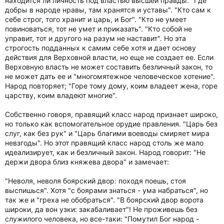
находится ли личность под властью высшей правды. "Где
добры в народе нравы, там хранятся и уставы". "Кто сам к
себе строг, того хранит и царь, и Бог". "Кто не умеет
повиноваться, тот не умет и приказать". "Кто собой не
управит, тот и другого на разум не наставит". Но эта
строгость подданных к самим себе хотя и дает основу
действия для Верховной власти, но еще не создает ее. Если
Верховную власть не может составить безличный закон, то
не может дать ее и "многомятежное человеческое хотение".
Народ повторяет; "Горе тому дому, коим владеет жена, горе
царству, коим владеют многие".
Собственно говоря, правящий класс народ признает широко,
но только как вспомогательное орудие правления. "Царь без
слуг, как без рук" и "Царь благими воеводы смиряет мира
невзгоды". Но этот правящий класс народ столь же мало
идеализирует, как и безличный закон. Народ говорит: "Не
держи двора близ княжева двора" и замечает:
"Неволя, неволя боярский двор: походя поешь, стоя
выспишься". Хотя "с боярами знаться - ума набраться", но
так же и "греха не обобраться". "В боярский двор ворота
широки, да вон узки: закабаливает"! Не проживешь без
служилого человека, но все-таки: "Помутил Бог народ -