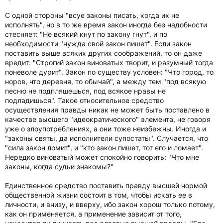
С одной стороны "всуе законы писать, когда их не
исполнять", но в то же время закон иногда без надобности
стесняет: "Не всякий кнут по закону гнут", и по
необходимости "нужда свой закон пишет". Если закон
поставить выше всяких других соображений, то он даже
вредит: "Строгий закон виноватых творит, и разумный тогда
поневоле дурит". Закон по существу условен: "Что город, то
норов, что деревня, то обычай", а между тем "под всякую
песню не подпляшешься, под всякое нравы не
подладишься". Такое относительное средство
осуществления правды никак не может быть поставлено в
качестве высшего "идеократического" элемента, не говоря
уже о злоупотреблениях, а они тоже неизбежны. Иногда и
"законы святы, да исполнители супостаты". Случается, что
"сила закон ломит", и "кто закон пишет, тот его и ломает".
Нередко виноватый может спокойно говорить: "Что мне
законы, когда судьи знакомы?"
Единственное средство поставить правду высшей нормой
общественной жизни состоит в том, чтобы искать ее в
личности, и внизу, и вверху, ибо закон хорош только потому,
как он применяется, а применение зависит от того,