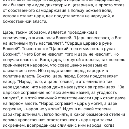
как бывает при идее диктатуры и цезаризма, а просто отказ
от собственного самодержавия в пользу Божьей воли,
которая ставит царя, как представителя не народной, а
божественной власти.
Царь, таким образом, является проводником в
политическую жизнь воли Божией. "Царь повелевает, а Бог
на истинный путь наставляет". "Сердце царево в руке
Божией". Точно так же "Царский гнев и милость в руках
Божиих". "Чего Бог не изволит, того и царь не изволит". Но
получая власть от Бога, царь, с другой стороны, так всецело
принимается народом, что совершенно неразрывно
сливается с ним. Ибо представляя перед народом в
политике власть Божию, царь перед Богом представляет
народ. "Народ тело, а царь голова", и это единство так
неразделимо, что народ даже наказуется за грехи царя. "За
царское согрешение Бог всю землю казнит, за угодность
милует", и в этой взаимной ответственности царь стоит даже
на первом месте. "Народ согрешит - царь умолит, а царь
согрешит, - народ не умолит". Идея в высшей степени
характеристичная. Легко понять, в какой безмерной степени
велика нравственная ответственность царя при таком
искреннем, всепреданном слиянии с ним народа, когда