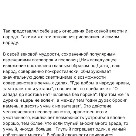
Так представлял себе царь отношения Верховной власти и
народа. Такими же эти отношения рисовались и самом
народу.
В своей вековой мудрости, сохраненной популярным
изречениями поговорок и пословиц [Нижеследующее
изложение составлено главным образом по Далю], наш
народ, совершенно по-христиански, обнаруживает
значительную долю скептицизма к возможности
совершенства в земных делах. "Где добры в народе нравы,
там хранятся и уставы", говорит он, но прибавляет: "От
запада до востока нет человека без порока". При том же "в
дураке и царь не волен", а между тем "один дурак бросит
камень, а десять умных не вытащат". Это действие
человеческого несовершенства, нравственного и
умственного, исключает возможность устроиться вполне
хорошо, тем более, что если глупый вносит много вреда, то
умный, иногда, больше. "Глупый погрешает один, а умный
соблазняет многих". В общей сложности приходится