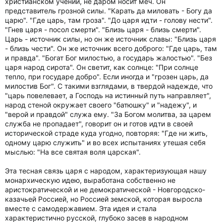
христианском учении, не даром носит меч. Он
представитель грозной силы. "Карать да миловать - Богу да
царю". "Где царь, там гроза". "До царя идти - голову нести".
"Гнев царя - посол смерти". "Близь царя - близь смерти".
Царь - источник силы, но он же источник славы: "Близь царя
- близь чести". Он же источник всего доброго: "Где царь, там
и правда". "Богат Бог милостью, а государь жалостью". "Без
царя народ сирота". Он светит, как солнце: "При солнце
тепло, при государе добро". Если иногда и "грозен царь, да
милостив Бог". С такими взглядами, в твердой надежде, что
"царь повелевает, а Господь на истинный путь направляет",
народ стеной окружает своего "батюшку" и "надежу", и
"верой и правдой" служа ему. "За Богом молитва, за царем
служба не пропадает", говорит он и готов идти в своей
исторической страде куда угодно, повторяя: "Где ни жить,
одному царю служить" и во всех испытаниях утешая себя
мыслью: "На все святая воля царская".
Эта тесная связь царя с народом, характеризующая нашу
монархическую идею, выработана собственно не
аристократической и не демократической - Новгородско-
казачьей Россией, но Россией земской, которая выросла
вместе с самодержавием. Эта идея и стала
характеристично русской, глубоко засев в народном