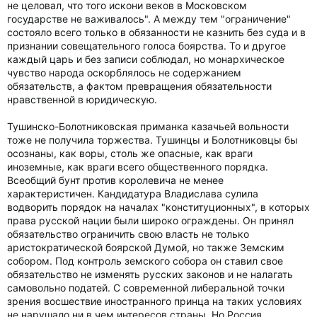
не целовал, что того искони веков в Московском
государстве не важивалось". А между тем "ограничение"
состояло всего только в обязанности не казнить без суда и в
признании совещательного голоса боярства. То и другое
каждый царь и без записи соблюдал, но монархическое
чувство народа оскорблялось не содержанием
обязательств, а фактом превращения обязательности
нравственной в юридическую.
Тушинско-Болотниковская приманка казачьей вольности
тоже не получила торжества. Тушинцы и Болотниковцы бы
осознаны, как воры, столь же опасные, как враги
иноземные, как враги всего общественного порядка.
Всеобщий бунт против королевича не менее
характеристичен. Кандидатура Владислава сулила
водворить порядок на началах "конституционных", в которых
права русской нации были широко ограждены. Он принял
обязательство ограничить свою власть не только
аристократической боярской Думой, но также Земским
собором. Под контроль земского собора он ставил свое
обязательство не изменять русских законов и не налагать
самовольно податей. С современной либеральной точки
зрения восшествие иностранного принца на таких условиях
не нарушало ни в чем интересов страны. Но Россия