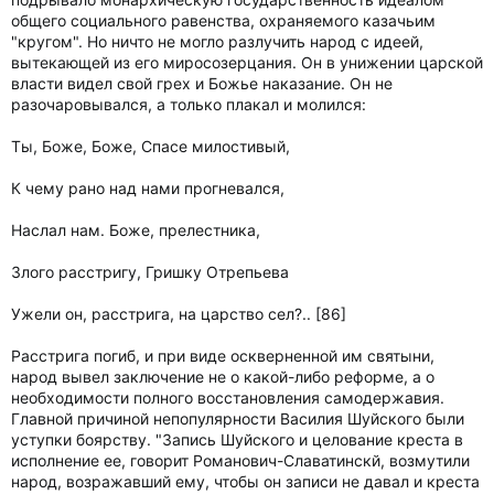
общего социального равенства, охраняемого казачьим
"кругом". Но ничто не могло разлучить народ с идеей,
вытекающей из его миросозерцания. Он в унижении царской
власти видел свой грех и Божье наказание. Он не
разочаровывался, а только плакал и молился:
Ты, Боже, Боже, Спасе милостивый,
К чему рано над нами прогневался,
Наслал нам. Боже, прелестника,
Злого расстригу, Гришку Отрепьева
Ужели он, расстрига, на царство сел?.. [86]
Расстрига погиб, и при виде оскверненной им святыни,
народ вывел заключение не о какой-либо реформе, а о
необходимости полного восстановления самодержавия.
Главной причиной непопулярности Василия Шуйского были
уступки боярству. "Запись Шуйского и целование креста в
исполнение ее, говорит Романович-Славатинскй, возмутили
народ, возражавший ему, чтобы он записи не давал и креста