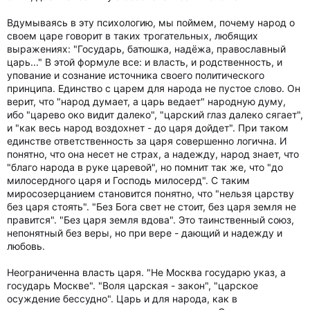
Вдумываясь в эту психологию, мы поймем, почему народ о
своем царе говорит в таких трогательных, любящих
выражениях: "Государь, батюшка, надёжа, православный
царь..." В этой формуле все: и власть, и родственность, и
упование и сознание источника своего политического
принципа. Единство с царем для народа не пустое слово. Он
верит, что "народ думает, а царь ведает" народную думу,
ибо "царево око видит далеко", "царский глаз далеко сягает",
и "как весь народ воздохнет - до царя дойдет". При таком
единстве ответственность за царя совершенно логична. И
понятно, что она несет не страх, а надежду, народ знает, что
"благо народа в руке царевой", но помнит так же, что "до
милосердного царя и Господь милосерд". С таким
миросозерцанием становится понятно, что "нельзя царству
без царя стоять". "Без Бога свет не стоит, без царя земля не
правится". "Без царя земля вдова". Это таинственный союз,
непонятный без веры, но при вере - дающий и надежду и
любовь.
Неограниченна власть царя. "Не Москва государю указ, а
государь Москве". "Воля царская - закон", "царское
осуждение бессудно". Царь и для народа, как в