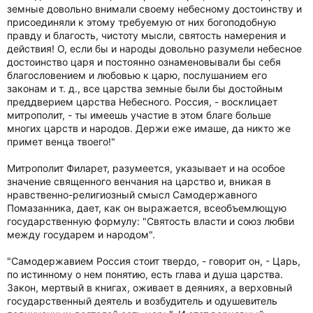
земные довольно внимали своему небесному достоинству и
присоединяли к этому требуемую от них богоподобную
правду и благость, чистоту мысли, святость намерения и
действия! О, если бы и народы довольно разумели небесное
достоинство царя и постоянно ознаменовывали бы себя
благословением и любовью к царю, послушанием его
законам и т. д., все царства земные были бы достойным
преддверием царства Небесного. Россия, - восклицает
митрополит, - ты имеешь участие в этом благе больше
многих царств и народов. Держи еже имаше, да никто же
примет венца твоего!"
Митрополит Филарет, разумеется, указывает и на особое
значение священного венчания на царство и, вникая в
нравственно-религиозный смысл Самодержавного
Помазанника, дает, как он выражается, всеобъемлющую
государственную формулу: "Святость власти и союз любви
между государем и народом".
"Самодержавием Россия стоит твердо, - говорит он, - Царь,
по истинному о нем понятию, есть глава и душа царства.
Закон, мертвый в книгах, оживает в деяниях, а верховный
государственный деятель и возбудитель и одушевитель