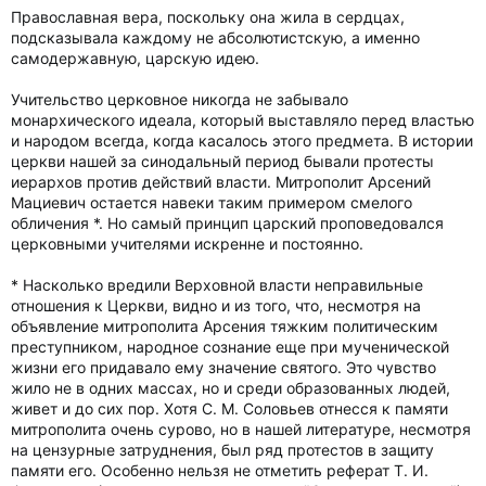
Православная вера, поскольку она жила в сердцах,
подсказывала каждому не абсолютистскую, а именно
самодержавную, царскую идею.
Учительство церковное никогда не забывало
монархического идеала, который выставляло перед властью
и народом всегда, когда касалось этого предмета. В истории
церкви нашей за синодальный период бывали протесты
иерархов против действий власти. Митрополит Арсений
Мациевич остается навеки таким примером смелого
обличения *. Но самый принцип царский проповедовался
церковными учителями искренне и постоянно.
* Насколько вредили Верховной власти неправильные
отношения к Церкви, видно и из того, что, несмотря на
объявление митрополита Арсения тяжким политическим
преступником, народное сознание еще при мученической
жизни его придавало ему значение святого. Это чувство
жило не в одних массах, но и среди образованных людей,
живет и до сих пор. Хотя С. М. Соловьев отнесся к памяти
митрополита очень сурово, но в нашей литературе, несмотря
на цензурные затруднения, был ряд протестов в защиту
памяти его. Особенно нельзя не отметить реферат Т. И.