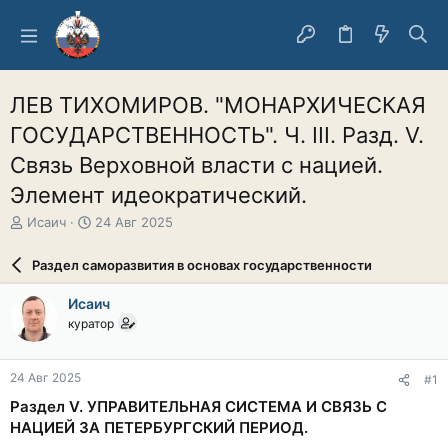
ЛЕВ ТИХОМИРОВ. "МОНАРХИЧЕСКАЯ
ГОСУДАРСТВЕННОСТЬ". Ч. III. Разд. V.
Связь Верховной власти с нацией.
Элемент идеократический.
А
Д
Исаич
24 Авг 2025
в
а
т
т
Раздел саморазвития в основах государственности
о
а
р
н
Исаич
т
а
куратор
е
ч
м
а
ы
л
24 Авг 2025
#1
а
Раздел V. УПРАВИТЕЛЬНАЯ СИСТЕМА И СВЯЗЬ С
НАЦИЕЙ ЗА ПЕТЕРБУРГСКИЙ ПЕРИОД.