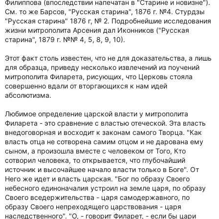
Филиппова (впоследствии напечатан в "Старине и новизне").
См. то же Барсов, "Русская старина", 1876 г. №4. Стурдзы
"Русская старина" 1876 г, № 2. Подробнейшие исследования
жизни митрополита Арсения дал Иконников ("Русская
старина", 1879 г. №№ 4, 5, 8, 9, 10).
Этот факт столь известен, что не для доказательства, а лишь
для образца, приведу несколько извлечений из поучений
митрополита Филарета, рисующих, что Церковь стояла
совершенно вдали от вторгающихся к нам идей
абсолютизма.
Любимое определение царской власти у митрополита
Филарета - это сравнение с властью отеческой. Эта власть
внедоговорная и восходит к законам самого Творца. "Как
власть отца не сотворена самим отцом и не дарована ему
сыном, а произошла вместе с человеком от Того, Кто
сотворил человека, то открывается, что глубочайший
источник и высочайшее начало власти только в Боге". От
Него же идет и власть царская. "Бог по образу Своего
небесного единоначалия устроил на земле царя, по образу
Своего вседержительства - царя самодержавного, по
образу Своего непреходящего царствования - царя
наследственного". "О, - говорит Филарет, - если бы цари