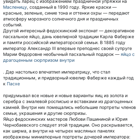
увидеть ларец с изображением праздничной упряжки на
Масленицу
, созданный в 1990 году. Яркие краски —
красные, зеленые, синие тона и оттенки охры — передают
атмосферу морозного солнечного дня и праздничных
событий.
Другой интересный федоскинский экспонат — декоративное
пасхальное яйцо, дань ювелирной традиции Карла Фаберже
и памяти российской императорской семьи. В 1885 году
император Александр III впервые преподнес своей супруге
Марии Федоровне необычный пасхальный подарок —
яйцо с
драгоценным сюрпризом внутри
. Дар настолько впечатлил императрицу, что стал
традиционным, и придворный ювелир Фаберже каждый год
к
Пасхе
придумывал все новые и новые варианты яиц из золота и
серебра с эмалевой росписью и вставками из драгоценных
камней. Внутри них помещались небольшие портреты членов
семьи, украшения и другие сюрпризы.
Яйцо федоскинских мастеров Любови Пашининой и Юрия
Чернобаевского следует этой традиции. Оно раскрывается,
как ширма, а внутри на четырех масляных панелях
изображены миниатюрные портреты дочерей императора: