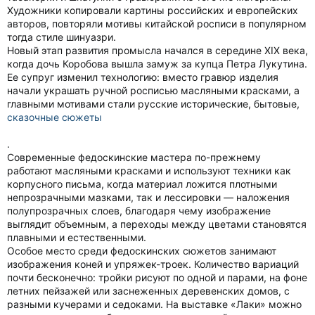
Художники копировали картины российских и европейских
авторов, повторяли мотивы китайской росписи в популярном
тогда стиле шинуазри.
Новый этап развития промысла начался в середине XIX века,
когда дочь Коробова вышла замуж за купца Петра Лукутина.
Ее супруг изменил технологию: вместо гравюр изделия
начали украшать ручной росписью масляными красками, а
главными мотивами стали русские исторические, бытовые,
сказочные сюжеты
.
Современные федоскинские мастера по-прежнему
работают масляными красками и используют техники как
корпусного письма, когда материал ложится плотными
непрозрачными мазками, так и лессировки — наложения
полупрозрачных слоев, благодаря чему изображение
выглядит объемным, а переходы между цветами становятся
плавными и естественными.
Особое место среди федоскинских сюжетов занимают
изображения коней и упряжек-троек. Количество вариаций
почти бесконечно: тройки рисуют по одной и парами, на фоне
летних пейзажей или заснеженных деревенских домов, с
разными кучерами и седоками. На выставке «Лаки» можно