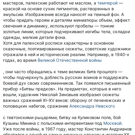
мастеров, палехские работают не маслом, а
темперой
—
краской на основе сухих пигментов, растворенных в
эмульсии. Изображение всегда наносят на темный фон. А
чтобы придать героям и деталям миниатюры объем, эффект
свечения и динамику, используют пробелы — тонкие
золотые линии, которые подчеркивают изгибы тела, складки
одежды, мелкие детали фона.
Хотя для палехской росписи характерны в основном
сказочные, поэтизированные сюжеты, советские художники
отражали в ней и исторические реалии. Например, в 1940-х
годах, во время
Великой Отечественной войны
, они часто обращались к теме великих битв прошлого —
чтобы подчеркнуть доблесть русских воинов и поддержать
боевой дух своих современников. Так появился письменный
прибор «Битвы предков». На предметах, которые в него
вошли, художник Николай Зиновьев изобразил сюжеты
важных сражений ХI–ХV веков: оборону от печенежских и
половецких набегов, сражение
Александра Невского
с тевтонскими рыцарями, битву на Куликовом поле, бой
Кузьмы Минина с польскими интервентами под
Москвой
.
Уже после войны, в 1967 году, мастер Константин Андрианов
обратился к одной из самых мрачных страниц в истории ХХ