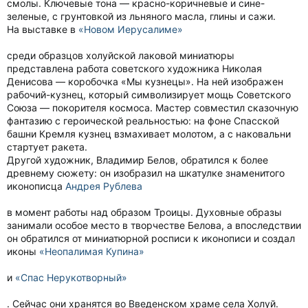
смолы. Ключевые тона — красно-коричневые и сине-
зеленые, с грунтовкой из льняного масла, глины и сажи.
На выставке в
«Новом Иерусалиме»
среди образцов холуйской лаковой миниатюры
представлена работа советского художника Николая
Денисова — коробочка «Мы кузнецы». На ней изображен
рабочий-кузнец, который символизирует мощь Советского
Союза — покорителя космоса. Мастер совместил сказочную
фантазию с героической реальностью: на фоне Спасской
башни Кремля кузнец взмахивает молотом, а с наковальни
стартует ракета.
Другой художник, Владимир Белов, обратился к более
древнему сюжету: он изобразил на шкатулке знаменитого
иконописца
Андрея Рублева
в момент работы над образом Троицы. Духовные образы
занимали особое место в творчестве Белова, а впоследствии
он обратился от миниатюрной росписи к иконописи и создал
иконы
«Неопалимая Купина»
и
«Спас Нерукотворный»
. Сейчас они хранятся во Введенском храме села Холуй.