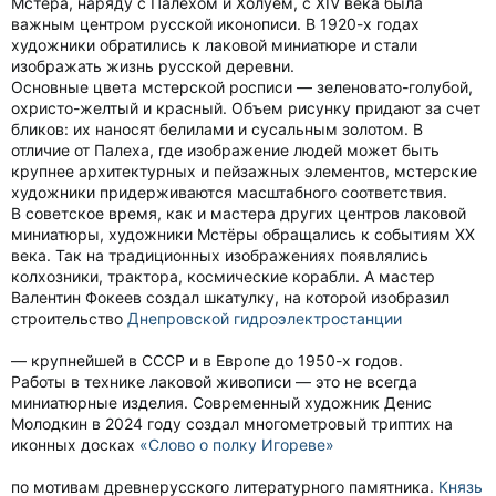
Мстёра, наряду с Палехом и Холуем, с XIV века была
важным центром русской иконописи. В 1920-х годах
художники обратились к лаковой миниатюре и стали
изображать жизнь русской деревни.
Основные цвета мстерской росписи — зеленовато-голубой,
охристо-желтый и красный. Объем рисунку придают за счет
бликов: их наносят белилами и сусальным золотом. В
отличие от Палеха, где изображение людей может быть
крупнее архитектурных и пейзажных элементов, мстерские
художники придерживаются масштабного соответствия.
В советское время, как и мастера других центров лаковой
миниатюры, художники Мстёры обращались к событиям XX
века. Так на традиционных изображениях появлялись
колхозники, трактора, космические корабли. А мастер
Валентин Фокеев создал шкатулку, на которой изобразил
строительство
Днепровской гидроэлектростанции
— крупнейшей в СССР и в Европе до 1950-х годов.
Работы в технике лаковой живописи — это не всегда
миниатюрные изделия. Современный художник Денис
Молодкин в 2024 году создал многометровый триптих на
иконных досках
«Слово о полку Игореве»
по мотивам древнерусского литературного памятника.
Князь