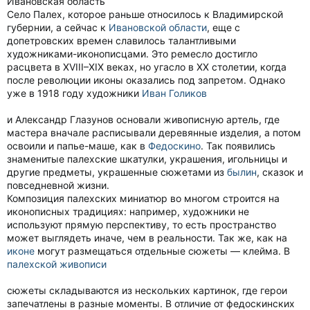
Ивановская область
Село Палех, которое раньше относилось к Владимирской
губернии, а сейчас к
Ивановской области
, еще с
допетровских времен славилось талантливыми
художниками-иконописцами. Это ремесло достигло
расцвета в XVIII–XIX веках, но угасло в XX столетии, когда
после революции иконы оказались под запретом. Однако
уже в 1918 году художники
Иван Голиков
и Александр Глазунов основали живописную артель, где
мастера вначале расписывали деревянные изделия, а потом
освоили и папье-маше, как в
Федоскино
. Так появились
знаменитые палехские шкатулки, украшения, игольницы и
другие предметы, украшенные сюжетами из
былин
, сказок и
повседневной жизни.
Композиция палехских миниатюр во многом строится на
иконописных традициях: например, художники не
используют прямую перспективу, то есть пространство
может выглядеть иначе, чем в реальности. Так же, как на
иконе
могут размещаться отдельные сюжеты — клейма. В
палехской живописи
сюжеты складываются из нескольких картинок, где герои
запечатлены в разные моменты. В отличие от федоскинских