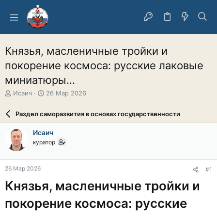
Князья, масленичные тройки и
покорение космоса: русские лаковые
миниатюры...
А
Д
Исаич
26 Мар 2026
в
а
т
т
Раздел саморазвития в основах государственности
о
а
р
н
Исаич
т
а
куратор
е
ч
м
а
ы
л
26 Мар 2026
#1
а
Князья, масленичные тройки и
покорение космоса: русские