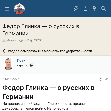
Федор Глинка — о русских в
Германии.
А
Д
Исаич
3 Мар 2026
в
а
т
т
Раздел саморазвития в основах государственности
о
а
р
н
Исаич
т
а
куратор
е
ч
м
а
ы
л
3 Мар 2026
#1
а
Федор Глинка — о русских в
Германии
Из воспоминаний Федора Глинки, поэта, прозаика,
декабриста, героя войн с Наполеоном