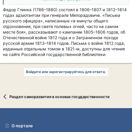
королевского высочества герцога Максимилиана». Это
королевский брат. Неоспоримо, что слава народа придает
Федор Глинка (1786–1880) состоял в 1806–1807 и 1812–1814
цену и блеск языку его. Слава сия утверждается
годах адъютантом при генерале Милорадовиче. «Письма
победоносным оружием. Теперь уже всякий саксонец
русского офицера», написанные «в минуты общего
имеет ручной российский словарь — и скоро, скоро,
отдохновения, при свете полевых огней, часто на самом
может быть, — как сладко мечтать о сем! — богатый язык
месте боя», рассказывают о кампании 1805–1806 годов, об
великого отечества нашего загремит на берегах Эльбы — и
Отечественной войне 1812 года и о Заграничном походе
там, где победа украшает лаврами знамена народа
русской армии 1813–1814 годов. Письма о войне 1812 года,
русского, станут читать русских писателей; станут дивиться
изданные отдельным томом в 1821-м, доступны для чтения
Ломоносову, восхищаться Державиным, учиться у
на сайте Российской государственной библиотеки.
Шишкова, пленяться Дмитриевым, любоваться
Карамзиным!..»
Федор Глинка.
Запись в дневнике. Дрезден, 9 апреля 1813
года
Войдите или зарегистрируйтесь для ответа.
Раздел саморазвития в основах государственности
О портале