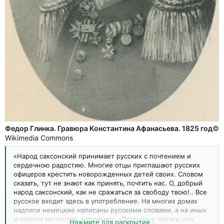
Федор Глинка. Гравюра Константина Афанасьева. 1825 год
©
Wikimedia Commons
«Народ саксонский принимает русских с почтением и
сердечною радостию. Многие отцы приглашают русских
офицеров крестить новорожденных детей своих. Словом
сказать, тут не знают как принять, почтить нас. О, добрый
народ саксонский, как не сражаться за свободу твою!.. Все
русское входит здесь в употребление. На многих домах
надписи немецкие написаны русскими словами, а на иных
и совсем по‑русски, например: «Потешные палаты его
Нажмите для раскрытия...