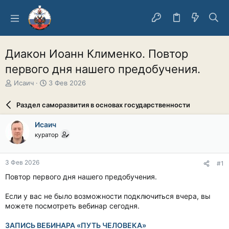
Диакон Иоанн Клименко. Повтор
первого дня нашего предобучения.
А
Д
Исаич
3 Фев 2026
в
а
т
т
Раздел саморазвития в основах государственности
о
а
р
н
Исаич
т
а
куратор
е
ч
м
а
ы
л
3 Фев 2026
#1
а
Повтор первого дня нашего предобучения.
Если у вас не было возможности подключиться вчера, вы
можете посмотреть вебинар сегодня.
ЗАПИСЬ ВЕБИНАРА «ПУТЬ ЧЕЛОВЕКА»