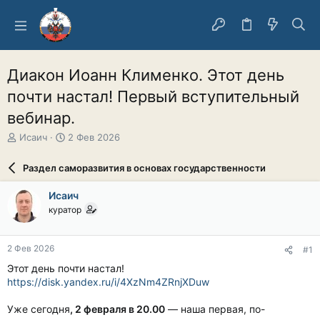
Диакон Иоанн Клименко. Этот день
почти настал! Первый вступительный
вебинар.
А
Д
Исаич
2 Фев 2026
в
а
т
т
Раздел саморазвития в основах государственности
о
а
р
н
Исаич
т
а
куратор
е
ч
м
а
ы
л
2 Фев 2026
#1
а
Этот день почти настал!
https://disk.yandex.ru/i/4XzNm4ZRnjXDuw
Уже сегодня
, 2 февраля в 20.00
— наша первая, по-