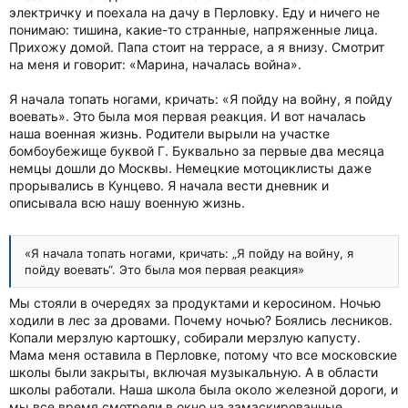
электричку и поехала на дачу в Перловку. Еду и ничего не
понимаю: тишина, какие-то странные, напряженные лица.
Прихожу домой. Папа стоит на террасе, а я внизу. Смотрит
на меня и говорит: «Марина, началась война».
Я начала топать ногами, кричать: «Я пойду на войну, я пойду
воевать». Это была моя первая реакция. И вот началась
наша военная жизнь. Родители вырыли на участке
бомбоубежище буквой Г. Буквально за первые два месяца
немцы дошли до Москвы. Немецкие мотоциклисты даже
прорывались в Кунцево. Я начала вести дневник и
описывала всю нашу военную жизнь.
«Я начала топать ногами, кричать: „Я пойду на войну, я
пойду воевать“. Это была моя первая реакция»
Мы стояли в очередях за продуктами и керосином. Ночью
ходили в лес за дровами. Почему ночью? Боялись лесников.
Копали мерзлую картошку, собирали мерзлую капусту.
Мама меня оставила в Перловке, потому что все московские
школы были закрыты, включая музыкальную. А в области
школы работали. Наша школа была около железной дороги, и
мы все время смотрели в окно на замаскированные