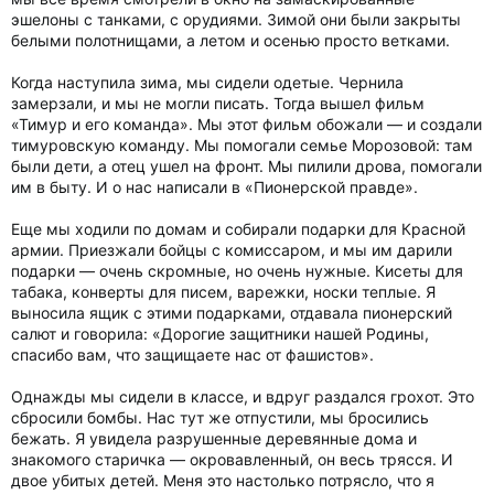
эшелоны с танками, с орудиями. Зимой они были закрыты
белыми полотнищами, а летом и осенью просто ветками.
Когда наступила зима, мы сидели одетые. Чернила
замерзали, и мы не могли писать. Тогда вышел фильм
«Тимур и его команда». Мы этот фильм обожали — и создали
тимуровскую команду. Мы помогали семье Морозовой: там
были дети, а отец ушел на фронт. Мы пилили дрова, помогали
им в быту. И о нас написали в «Пионерской правде».
Еще мы ходили по домам и собирали подарки для Красной
армии. Приезжали бойцы с комиссаром, и мы им дарили
подарки — очень скромные, но очень нужные. Кисеты для
табака, конверты для писем, варежки, носки теплые. Я
выносила ящик с этими подарками, отдавала пионерский
салют и говорила: «Дорогие защитники нашей Родины,
спасибо вам, что защищаете нас от фашистов».
Однажды мы сидели в классе, и вдруг раздался грохот. Это
сбросили бомбы. Нас тут же отпустили, мы бросились
бежать. Я увидела разрушенные деревянные дома и
знакомого старичка — окровавленный, он весь трясся. И
двое убитых детей. Меня это настолько потрясло, что я