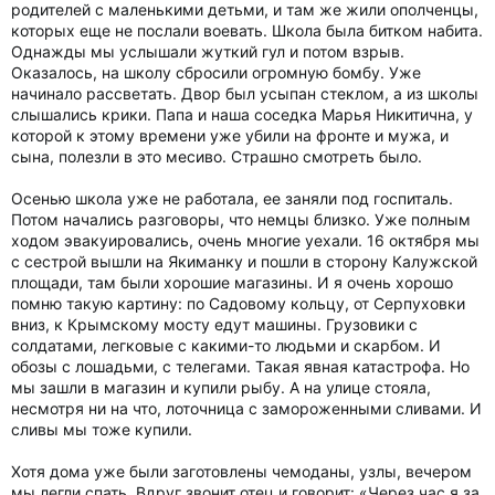
родителей с маленькими детьми, и там же жили ополченцы,
которых еще не послали воевать. Школа была битком набита.
Однажды мы услышали жуткий гул и потом взрыв.
Оказалось, на школу сбросили огромную бомбу. Уже
начинало рассветать. Двор был усыпан стеклом, а из школы
слышались крики. Папа и наша соседка Марья Никитична, у
которой к этому времени уже убили на фронте и мужа, и
сына, полезли в это месиво. Страшно смотреть было.
Осенью школа уже не работала, ее заняли под госпиталь.
Потом начались разговоры, что немцы близко. Уже полным
ходом эвакуировались, очень многие уехали. 16 октября мы
с сестрой вышли на Якиманку и пошли в сторону Калужской
площади, там были хорошие магазины. И я очень хорошо
помню такую картину: по Садовому кольцу, от Серпуховки
вниз, к Крымскому мосту едут машины. Грузовики с
солдатами, легковые с какими-то людьми и скарбом. И
обозы с лошадьми, с телегами. Такая явная катастрофа. Но
мы зашли в магазин и купили рыбу. А на улице стояла,
несмотря ни на что, лоточница с замороженными сливами. И
сливы мы тоже купили.
Хотя дома уже были заготовлены чемоданы, узлы, вечером
мы легли спать. Вдруг звонит отец и говорит: «Через час я за