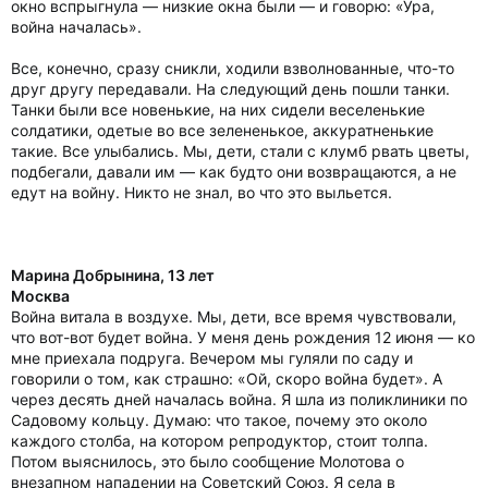
окно вспрыгнула — низкие окна были — и говорю: «Ура,
война началась».
Все, конечно, сразу сникли, ходили взволнованные, что-то
друг другу передавали. На следующий день пошли танки.
Танки были все новенькие, на них сидели веселенькие
солдатики, одетые во все зелененькое, аккуратненькие
такие. Все улыбались. Мы, дети, стали с клумб рвать цветы,
подбегали, давали им — как будто они возвращаются, а не
едут на войну. Никто не знал, во что это выльется.
Марина Добрынина, 13 лет
Москва
Война витала в воздухе. Мы, дети, все время чувствовали,
что вот-вот будет война. У меня день рождения 12 июня — ко
мне приехала подруга. Вечером мы гуляли по саду и
говорили о том, как страшно: «Ой, скоро война будет». А
через десять дней началась война. Я шла из поликлиники по
Садовому кольцу. Думаю: что такое, почему это около
каждого столба, на котором репродуктор, стоит толпа.
Потом выяснилось, это было сообщение Молотова о
внезапном нападении на Советский Союз. Я села в