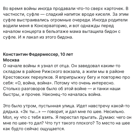
Во время войны иногда продавали что-то сверх карточек. В
частности, суфле — сладкий напиток вроде киселя. За этим
суфле выстраивались огромные очереди. Иногда родители
водили меня в Консерваторию, и вот однажды перед
началом концерта в бельэтаже мама вытащила бидон с
суфле. И я лакал из этого бидона.
Константин Федермессер, 10 лет
Москва
О начале войны я узнал от отца. Он заведовал каким-то
складом в районе Рижского вокзала, а жили мы в районе
Крестовских переулков. Я вприпрыжку бегу и повторяю про
себя: «О, война, война». Потому что очень интересно.
Столько разговоров было об этой войне — и танки наши
быстры, и прочее. Наконец-то началась война.
Это было утром, пустынная улица. Идет навстречу какой-то
дядька. «Эх ты…» — говорит, и дал мне по шее. Несильно.
Мол, ну что с тебя взять. Я перестал прыгать. Думаю: чего он
мне по шее-то дал? Что тут такого плохого? То место на шее
как будто сейчас ощущается.