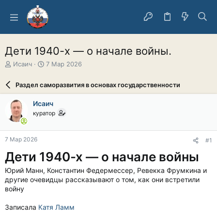
Дети 1940-х — о начале войны.
А
Д
Исаич
7 Мар 2026
в
а
т
т
Раздел саморазвития в основах государственности
о
а
р
н
Исаич
т
а
куратор
е
ч
м
а
ы
л
7 Мар 2026
#1
а
Дети 1940-х — о начале войны
Юрий Манн, Константин Федермессер, Ревекка Фрумкина и
другие очевидцы рассказывают о том, как они встретили
войну
Записала
Катя Ламм