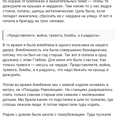
по охране от бомбежек и зажигательных бомб — чтобы те
дежурили на крышах и чердаках. Там какие-то у нас ведра
стояли, лопаты, щипцы металлические. Цель была, если
попадет зажигалка, сбросить ее с чердака на улицу. И вот я
попала в бригаду из трех человек.
«Представляете, война, тревога, бомбы, а я радуюсь»
В то время я была влюблена в одного мальчика из нашего
двора. Влюбленность эта была совершенно безнадежная,
потому что он был на год старше. Так вот я попала в одну
дружину с этим Глебом. Для меня это было счастье. Как
только тревога — несусь на чердак. Представляете, война,
тревога, бомбы, а я радуюсь, что надо бежать на крышу и
дежурить.
Потом во время бомбежек мы с мамой ходили ночевать в
метро, на «Площадь Революции». На станциях разрешалось
спать только совсем старым или семьям с маленькими
детьми. Мы брали какие-то подстилки и шли по туннелю, где
сплошь лежали люди. А потом перестали туда ходить.
Рядом с домом была школа с газоубежищем. Туда пускали