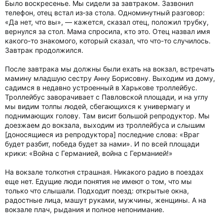
Было воскресенье. Мы сидели за завтраком. Зазвонил
телефон, отец встал из‑за стола. Одноминутный разговор:
«Да нет, что вы», — кажется, сказал отец, положил трубку,
вернулся за стол. Мама спросила, кто это. Отец назвал имя
какого-то знакомого, который сказал, что что-то случилось.
Завтрак продолжился.
После завтрака мы должны были ехать на вокзал, встречать
мамину младшую сестру Анну Борисовну. Выходим из дому,
садимся в недавно устроенный в Харькове троллейбус.
Троллейбус заворачивает с Павловской площади, и на углу
мы видим толпы людей, сбегающихся к универмагу и
поднимающих голову. Там висит большой репродуктор. Мы
доезжаем до вокзала, выходим из троллейбуса и слышим
[доносящиеся из репродуктора] последние слова: «Враг
будет разбит, победа будет за нами». И по всей площади
крики: «Война с Германией, война с Германией!»
На вокзале толкотня страшная. Никакого радио в поездах
еще нет. Едущие люди понятия не имеют о том, что мы
только что слышали. Подходит поезд: открытые окна,
радостные лица, машут руками, мужчины, женщины. А на
вокзале плач, рыдания и полное непонимание.