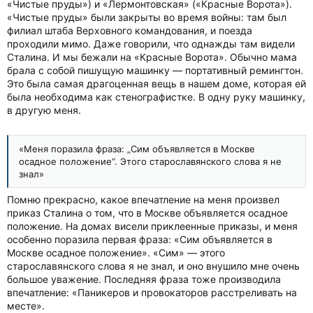
«Чистые пруды») и «Лермонтовская» («Красные Ворота»).
«Чистые пруды» были закрыты во время войны: там был
филиал штаба Верховного командования, и поезда
проходили мимо. Даже говорили, что однажды там видели
Сталина. И мы бежали на «Красные Ворота». Обычно мама
брала с собой пишущую машинку — портативный ремингтон.
Это была самая драгоценная вещь в нашем доме, которая ей
была необходима как стенографистке. В одну руку машинку,
в другую меня.
«Меня поразила фраза: „Сим объявляется в Москве
осадное положение“. Этого старославянского слова я не
знал»
Помню прекрасно, какое впечатление на меня произвел
приказ Сталина о том, что в Москве объявляется осадное
положение. На домах висели приклеенные приказы, и меня
особенно поразила первая фраза: «Сим объявляется в
Москве осадное положение». «Сим» — этого
старославянского слова я не знал, и оно внушило мне очень
большое уважение. Последняя фраза тоже производила
впечатление: «Паникеров и провокаторов расстреливать на
месте».