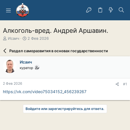
Алкоголь-вред. Андрей Аршавин.
А
Д
Исаич
2 Фев 2026
в
а
т
т
Раздел саморазвития в основах государственности
о
а
р
н
Исаич
т
а
куратор
е
ч
м
а
ы
л
2 Фев 2026
#1
а
https://vk.com/video75034152_456239267
Войдите или зарегистрируйтесь для ответа.