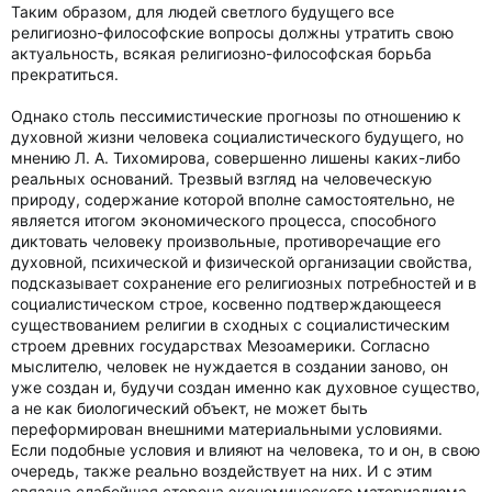
Таким образом, для людей светлого будущего все
религиозно-философские вопросы должны утратить свою
актуальность, всякая религиозно-философская борьба
прекратиться.
Однако столь пессимистические прогнозы по отношению к
духовной жизни человека социалистического будущего, но
мнению Л. А. Тихомирова, совершенно лишены каких-либо
реальных оснований. Трезвый взгляд на человеческую
природу, содержание которой вполне самостоятельно, не
является итогом экономического процесса, способного
диктовать человеку произвольные, противоречащие его
духовной, психической и физической организации свойства,
подсказывает сохранение его религиозных потребностей и в
социалистическом строе, косвенно подтверждающееся
существованием религии в сходных с социалистическим
строем древних государствах Мезоамерики. Согласно
мыслителю, человек не нуждается в создании заново, он
уже создан и, будучи создан именно как духовное существо,
а не как биологический объект, не может быть
переформирован внешними материальными условиями.
Если подобные условия и влияют на человека, то и он, в свою
очередь, также реально воздействует на них. И с этим
связана слабейшая сторона экономического материализма,