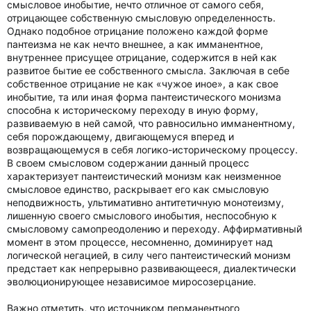
смысловое инобытие, нечто отличное от самого себя,
отрицающее собственную смысловую определенность.
Однако подобное отрицание положено каждой форме
пантеизма не как нечто внешнее, а как имманентное,
внутреннее присущее отрицание, содержится в ней как
развитое бытие ее собственного смысла. Заключая в себе
собственное отрицание не как «чужое иное», а как свое
инобытие, та или иная форма пантеистического монизма
способна к историческому переходу в иную форму,
развиваемую в ней самой, что равносильно имманентному,
себя порождающему, двигающемуся вперед и
возвращающемуся в себя логико-историческому процессу.
В своем смысловом содержании данный процесс
характеризует пантеистический монизм как неизменное
смысловое единство, раскрывает его как смысловую
неподвижность, ультимативно антитетичную монотеизму,
лишенную своего смыслового инобытия, неспособную к
смысловому самопреодолению и переходу. Аффирмативный
момент в этом процессе, несомненно, доминирует над
логической негацией, в силу чего пантеистический монизм
предстает как непрерывно развивающееся, диалектически
эволюционирующее независимое миросозерцание.
Важно отметить, что источником перманентного