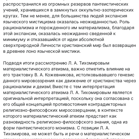
распространился из огромных резервов пантеистических
учений, хранившихся в замкнутых оккультно-эзотерических
кругах. Тем не менее, для большинства людей экспансия
языческого мистицизма оказалась неожиданностью. Роль
рационализма и порожденного им материализма, благодаря
этой экспансии, оказалась неожиданно сведенной к
минимуму и отказавшийся от идеи абсолютной
сверхприродной Личности христианский мир был возвращен
в древнее лоно языческой мистики.
Подводя итоги рассмотрению Л. А. Тихомировым
материалистического атеизма, важно отметить влияние на
его трактовку В. А. Кожевникова, истолковывавшего генезис
данного мировоззрения как движение от христианства через
рационализм и деизм\ Вместе с тем интерпретация
материалистического атеизма Л. А. Тихомировым является
оригинальной интерпретацией, поскольку она согласована с
его общей концепцией противостояния контрадикторных
религиозно-философских миросозерцании, в контексте
которого материалистический атеизм предстает как
разновидность религиозно-философского знания, одна из
форм пантеистического монизма. С позиции Л. А.
Тихомирова, не может быть и речи о материалистическом