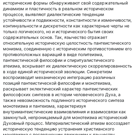
исторические формы обнаруживают свой содержательный
динамизм и пластичность в реальном историческом
процессе, выявляют диалектические тенденции
устойчивости и подвижности, константности и изменчивости,
континуальности и дискретности как характерные черты не
только логического, но и исторического бытия своих
содержательных основ. Так, язычество отражает
относительную историческую целостность пантеистического
монизма, соединенную с историческим противостоянием его
противоположных вариаций в виде политеизма,
пантеистической философии и спиритуалистического
атеизма, вскрывает их диалектическую скоррелированность
в ходе единой исторической эволюции. Синкретизм
воспроизводит механическую интеграцию различных
позиций пантеистической философии и монотеизма,
раскрывает эклектический характер пантеистических
философских синтезов в истории человеческого Духа, а
также невозможность подлинного исторического синтеза
монотеизма и пантеизма, характеризуя
внутрииантеистические взаимовлияния и взаимосвязи как
замкнутый, непроницаемый для монотеизма исторический
Духовный процесс. Материалистический атеизм воссоздает
историческую тенденцию устранения христианского
монотеизма с последующим движением к язычеству,