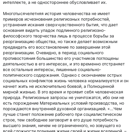
интеллекте, а не одностороннее обусловливает их.
Многотысячелетняя история человечества не имеет
примеров исчезновения религиозных потребностей,
устранения искания сверхчувственного бытия, что дает
основания видеть упадок подлинного религиозно-
философского творчества лишь в процессе борьбы за
реорганизацию общества, но также делает возможным
предвидеть его восстановление по завершении этой
реорганизации. Очевидно, в период социального
противостояния большинство его участников поглощены
деятельностью в его интересах, и это временно отстраняет
все остальные интересы, лишенные социально-
политического содержания. Однако с окончанием острых
социальных конфликтов жизнь человека нормализуется и он
начнет жить не исключительно боевой, а Полноценной
мирной жизнью. В это время и проявит себя человеческая
природа. Религиозные запросы не уничтожатся, ибо они не
есть порождение Материальных условий производства, но
порождаются внутренней духовной организацией. «…Чем
лучше станет положение рабочего при социалистическом
строе, тем свободнее заговорит в его душе потребность
высшего знания, ничем не ограниченного, но зовущего ко
всей сложности познания жизни своей и жизни вселенной, –