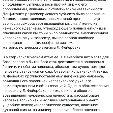
с подлинным бытием, а весь прочий мир – с его
порождением, лишенным онтологической независимости.
Деификация рефлексирующего субъекта была завершена
Гегелем, представившим весь мировой процесс в виде
эволюции саморазвертывающейся мысли. Именно из
немецкого идеализма, утверждающего полный нигилизм в
отношении какой бы то ни было реальности, внеположенной
человеческому интеллекту, вышла первая наиболее
последовательная философская система
материалистического атеизма Л. Фейербаха.
В материалистическом атеизме Л. Фейербаха нет места для
Бога, вопрос о бытии Бога отождествляется с вопросом о
бытии или небытии человека, абсолютным существом для
человека становится он сам. Отвергая христианский теизм,
Л. Фейербах противопоставил ему деификацию человека,
объявляя Бога проекцией человеческого духа, его
самоотчуждением и объективацией. Однако обожествление
человека у Л. Фейербаха не имело ничего общего с
возвышением человеческой личности и, рассматривая
человека только как мыслящий материальный объект,
ущербное психофизиологическое существо, лишенное
духовной жизни, он инициировал поиск более прочного,