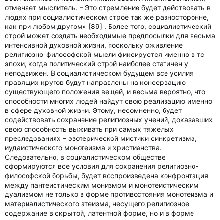
отмечает мыслитель. – Это стремление будет действовать в
людях при социалистическом строе так же разносторонне,
как при любом другом» [89] . Более того, социалистический
строй может создать необходимые предпосылки для весьма
интенсивной духовной жизни, поскольку оживление
религиозно-философской мысли фиксируется именно в тс
эпохи, когда политический строй наиболее статичен у
неподвижен. В социалистическом будущем все усилия
правящих кругов будут направлены на консервацию
существующего положения вещей, и весьма вероятно, что
способности многих людей найдут свою реализацию именно
в сфере духовной жизни. Этому, несомненно, будет
содействовать сохранение религиозных учений, доказавших
свою способность выживать при самых тяжелых
преследованиях – эзотерической мистики синкретизма,
иудаистического монотеизма и христианства.
Следовательно, в социалистическом обществе
сформируются все условия для сохранения религиозно-
философской борьбы, будет воспроизведена конфронтация
между пантеистическим монизмом и монотеистическим
дуализмом не только в форме противостояния монотеизма и
материалистического атеизма, несущего религиозное
содержание в скрытой, латентной форме, но и в форме