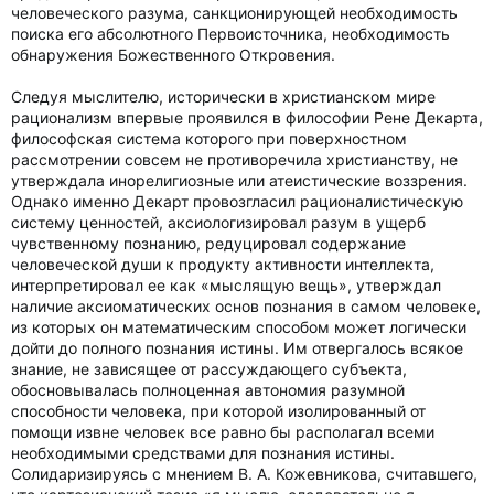
человеческого разума, санкционирующей необходимость
поиска его абсолютного Первоисточника, необходимость
обнаружения Божественного Откровения.
Следуя мыслителю, исторически в христианском мире
рационализм впервые проявился в философии Рене Декарта,
философская система которого при поверхностном
рассмотрении совсем не противоречила христианству, не
утверждала инорелигиозные или атеистические воззрения.
Однако именно Декарт провозгласил рационалистическую
систему ценностей, аксиологизировал разум в ущерб
чувственному познанию, редуцировал содержание
человеческой души к продукту активности интеллекта,
интерпретировал ее как «мыслящую вещь», утверждал
наличие аксиоматических основ познания в самом человеке,
из которых он математическим способом может логически
дойти до полного познания истины. Им отвергалось всякое
знание, не зависящее от рассуждающего субъекта,
обосновывалась полноценная автономия разумной
способности человека, при которой изолированный от
помощи извне человек все равно бы располагал всеми
необходимыми средствами для познания истины.
Солидаризируясь с мнением В. А. Кожевникова, считавшего,