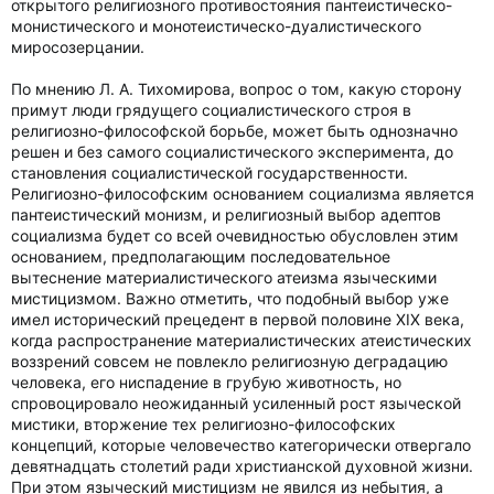
открытого религиозного противостояния пантеистическо-
монистического и монотеистическо-дуалистического
миросозерцании.
По мнению Л. А. Тихомирова, вопрос о том, какую сторону
примут люди грядущего социалистического строя в
религиозно-философской борьбе, может быть однозначно
решен и без самого социалистического эксперимента, до
становления социалистической государственности.
Религиозно-философским основанием социализма является
пантеистический монизм, и религиозный выбор адептов
социализма будет со всей очевидностью обусловлен этим
основанием, предполагающим последовательное
вытеснение материалистического атеизма языческими
мистицизмом. Важно отметить, что подобный выбор уже
имел исторический прецедент в первой половине XIX века,
когда распространение материалистических атеистических
воззрений совсем не повлекло религиозную деградацию
человека, его ниспадение в грубую животность, но
спровоцировало неожиданный усиленный рост языческой
мистики, вторжение тех религиозно-философских
концепций, которые человечество категорически отвергало
девятнадцать столетий ради христианской духовной жизни.
При этом языческий мистицизм не явился из небытия, а