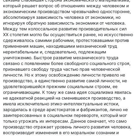
который решает вопрос об отношениях между человеком и
экономическим производством чрезвычайно односторонне,
абсолютизируя зависимость человека от экономики, но
игнорируя обратную зависимость экономики от человека.
Между тем колоссальное развитие производительных сил
XX столетия могло бы осуществиться ранее, но искусственно
сдерживалось самими рабочими, протестовавшими против
применения машин, находившими механический труд
нерентабельным и, следовательно, подлежащим
уничтожению. Быстрое развитие механического труда
связано с появлением более свободного социального строя,
признавшего свободу труда частью прав человеческой
личности. Но к этому освобождению личности привело не
производство, а единственно развитие самой личности, не
удовлетворившейся прежним социальным строем, ее
ограничивающим. К тому же сама идея социализма явилась
не адекватной реакцией на сменившееся производство, а
имела исключительно этико-интеллектуальные истоки,
зародилась в среде аристократов и фабрикантов, лично не
заинтересованных в социальном перевороте, который мог
только угрожать их интересам. Данное означает, что само
производство отражает уровень личного развития человека,
воспроизводит изменения в его моральном сознании и