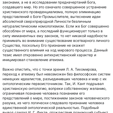
законами, а не в исследовании предначертаний Бога,
создавшего мир. Но это означало совершенное устранение
христианского провиденциализма, полную элиминацию
представлений о Боге-Промыслителе, вытеснение идеи
абсолютной сверхприродной Личности безличным
натуралистическим номологизмом. Если же Бог совершенно
обособлен от мира, а последний функционирует только в
силу имманентных ему законов, то нет никакой надобности
принимать во внимание существование всетварного личного
Существа, поскольку Его признание не окажет
существенного влияния на ход мирового процесса. Данный
тезис имел откровенно антихристианский характер и
инициировал становление атеизма.
Важно отмстить, что с точки зрения Л. А. Тихомирова,
переход к атеизму был невозможен без философских систем
немецких идеалистов, разъединивших человека и мир с их
онтологическим первоисточником. Так, И. Кант подрывал
христианскую онтологию, вопреки собственному желанию,
ограничивая познание человека познанием его
представлений о мире, постижением законов человеческого
разума, из чего логически следовало признание человека
единственной онтологической реальностью. Подобный
вывод сделал И. Г. Фихте, отождествив познающий субъект