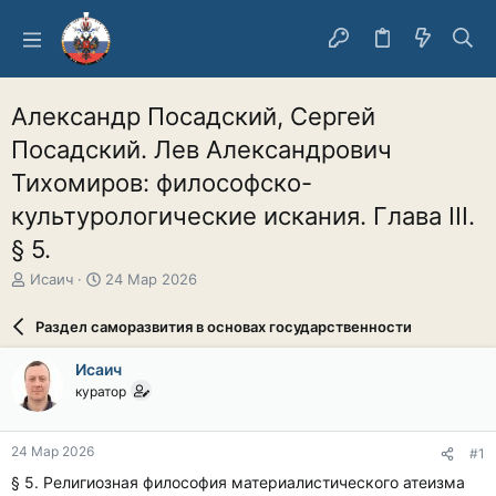
Александр Посадский, Сергей
Посадский. Лев Александрович
Тихомиров: философско-
культурологические искания. Глава III.
§ 5.
А
Д
Исаич
24 Мар 2026
в
а
т
т
Раздел саморазвития в основах государственности
о
а
р
н
Исаич
т
а
куратор
е
ч
м
а
ы
л
24 Мар 2026
#1
а
§ 5. Религиозная философия материалистического атеизма