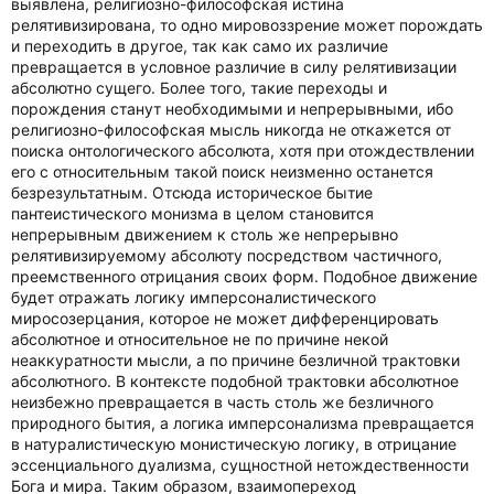
выявлена, религиозно-философская истина
релятивизирована, то одно мировоззрение может порождать
и переходить в другое, так как само их различие
превращается в условное различие в силу релятивизации
абсолютно сущего. Более того, такие переходы и
порождения станут необходимыми и непрерывными, ибо
религиозно-философская мысль никогда не откажется от
поиска онтологического абсолюта, хотя при отождествлении
его с относительным такой поиск неизменно останется
безрезультатным. Отсюда историческое бытие
пантеистического монизма в целом становится
непрерывным движением к столь же непрерывно
релятивизируемому абсолюту посредством частичного,
преемственного отрицания своих форм. Подобное движение
будет отражать логику имперсоналистического
миросозерцания, которое не может дифференцировать
абсолютное и относительное не по причине некой
неаккуратности мысли, а по причине безличной трактовки
абсолютного. В контексте подобной трактовки абсолютное
неизбежно превращается в часть столь же безличного
природного бытия, а логика имперсонализма превращается
в натуралистическую монистическую логику, в отрицание
эссенциального дуализма, сущностной нетождественности
Бога и мира. Таким образом, взаимопереход