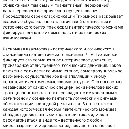
обнаруживая тем самым транзитивный, переходный
характер своего исторического существования.
Посредством своей классификации Тихомиров раскрывает
взаимную обусловленность логической организации и
исторического бытия трех форм пантеистического монизма,
фиксирует единство их смысловых и исторических
взаимосвязей.
Раскрывая взаимосвязь исторического и логического в
становлении пантеистического монизма, Л. А. Тихомиров
фиксирует его перманентное историческое движение,
производное от внутреннего, логического движения. Такое
движение есть всецело имманентное, самопродуцируемое
движение, осуществляемое вне апелляции к иному,
непантеистическому смысловому ресурсу. Оно полностью
независимо от каких-либо специфически нечеловеческих,
трансцендентных факторов, совпадает с имманентными
религиозному сознанию пантеиста логическими ритмами
абсолютизации природной реальности. В его контексте
каждая историческая форма пантеистического монизма
обладает двойственными характеристиками, может
рассматриваться в виде тождественного с собой
мировоззрения и мировоззрения, несущего в себе свое