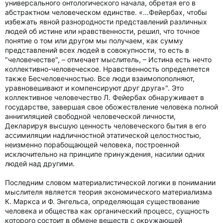
универсального онтологического начала, обретая его в
абстрактном человеческом единстве. «…Фейербах, чтобы
избежать явной разнородности представлений различных
людей об истине или нравственности, решил, что точное
понятие о том или другом мы получаем, как сумму
представлений всех людей в совокупности, то есть в
"человечестве", – отмечает мыслитель, – Истина есть нечто
коллективно-человеческое. Нравственность определяется
также Бесчеловечностью. Все люди взаимопополняют,
уравновешивают и компенсируют друг друга»". Это
коллективное человечество Л. Фейербах обнаруживает в
государстве, завершая свое обожествление человека полной
аннигиляцией свободной человеческой личности,
Декларируя высшую ценность человеческого бытия в его
ассимиляции надличностной этатической целостностью,
неизменно порабощающей человека, построенной
исключительно на принципе принуждения, насилии одних
людей над другими.
Последним словом материалистической логики в понимании
мыслителя является теория экономического материализма
К. Маркса и Ф. Энгельса, определяющая существование
человека и общества как органический процесс, сущность
которого состоит в обмене веществ с окружающей