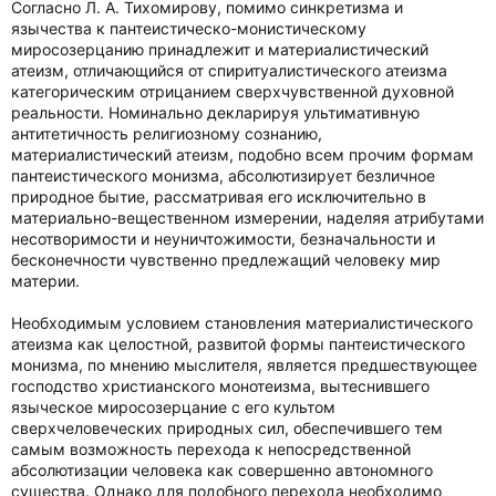
Согласно Л. А. Тихомирову, помимо синкретизма и
язычества к пантеистическо-монистическому
миросозерцанию принадлежит и материалистический
атеизм, отличающийся от спиритуалистического атеизма
категорическим отрицанием сверхчувственной духовной
реальности. Номинально декларируя ультимативную
антитетичность религиозному сознанию,
материалистический атеизм, подобно всем прочим формам
пантеистического монизма, абсолютизирует безличное
природное бытие, рассматривая его исключительно в
материально-вещественном измерении, наделяя атрибутами
несотворимости и неуничтожимости, безначальности и
бесконечности чувственно предлежащий человеку мир
материи.
Необходимым условием становления материалистического
атеизма как целостной, развитой формы пантеистического
монизма, по мнению мыслителя, является предшествующее
господство христианского монотеизма, вытеснившего
языческое миросозерцание с его культом
сверхчеловеческих природных сил, обеспечившего тем
самым возможность перехода к непосредственной
абсолютизации человека как совершенно автономного
существа. Однако для подобного перехода необходимо