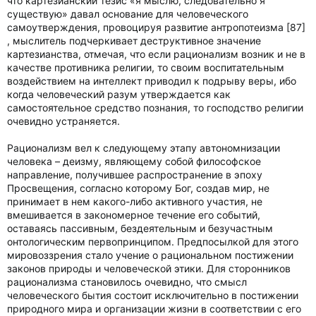
что картезианский тезис «я мыслю, следовательно я
существую» давал основание для человеческого
самоутверждения, провоцируя развитие антропотеизма [87]
, мыслитель подчеркивает деструктивное значение
картезианства, отмечая, что если рационализм возник и не в
качестве противника религии, то своим воспитательным
воздействием на интеллект приводил к подрыву веры, ибо
когда человеческий разум утверждается как
самостоятельное средство познания, то господство религии
очевидно устраняется.
Рационализм вел к следующему этапу автономнизации
человека – деизму, являющему собой философское
направление, получившее распространение в эпоху
Просвещения, согласно которому Бог, создав мир, не
принимает в нем какого-либо активного участия, не
вмешивается в закономерное течение его событий,
оставаясь пассивным, бездеятельным и безучастным
онтологическим первопринципом. Предпосылкой для этого
мировоззрения стало учение о рациональном постижении
законов природы и человеческой этики. Для сторонников
рационализма становилось очевидно, что смысл
человеческого бытия состоит исключительно в постижении
природного мира и организации жизни в соответствии с его