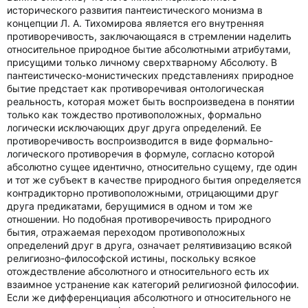
исторического развития пантеистического монизма в
концепции Л. А. Тихомирова является его внутренняя
противоречивость, заключающаяся в стремлении наделить
относительное природное бытие абсолютными атрибутами,
присущими только личному сверхтварному Абсолюту. В
пантеистическо-монистических представлениях природное
бытие предстает как противоречивая онтологическая
реальность, которая может быть воспроизведена в понятии
только как тождество противоположных, формально
логически исключающих друг друга определений. Ее
противоречивость воспроизводится в виде формально-
логического противоречия в формуле, согласно которой
абсолютно сущее идентично, относительно сущему, где один
и тот же субъект в качестве природного бытия определяется
контрадикторно противоположными, отрицающими друг
друга предикатами, берущимися в одном и том же
отношении. Но подобная противоречивость природного
бытия, отражаемая переходом противоположных
определений друг в друга, означает релятивизацию всякой
религиозно-философской истины, поскольку всякое
отождествление абсолютного и относительного есть их
взаимное устранение как категорий религиозной философии.
Если же дифференциация абсолютного и относительного не