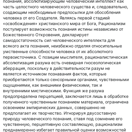
познания, абсолютизирующим человеческий интеллект как
часть целостного человеческого существа и, следовательно,
создающим необходимые предпосылки для обособления
человека от его Создателя. Являясь первой стадией
«освобождения» христианского мира от Бога, Рационализм
постулирует возможность познания истины независимо от
Божественного Откровения, декларирует
самодостаточность сил человеческого интеллекта для
всякого акта познания, неизбежно отделяя относительные
умственные способности человека от их абсолютного
первоисточника. С позиции мыслителя, рационалистическая
абсолютизация разума есть очевидная гносеологическая
аберрация, поскольку в действительности разум не
является источником познавания фактов, которые
приобретаются только сенсорными органами, чувственными
ощущениями, как внешними физическими, так и
внутренними мистическими. Функция же разума
предопределена перцепцией, заключается лишь в обработке
полученного чувственным познанием материала, ограничена
освоением эмпирических данных, совершенно не
предполагает их творчество. Игнорируя двусоставную
природу человеческого познания, ставя под сомнение его
чувственную, перцептивную составляющую, рационализм
преднамеренно избегает правильной оценки возможностей