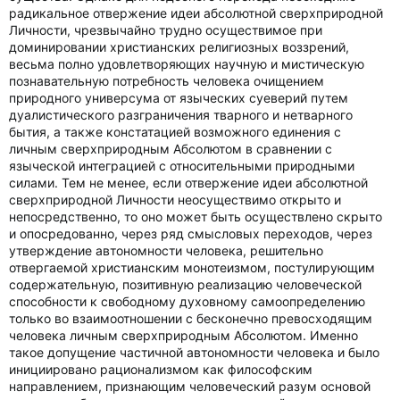
радикальное отвержение идеи абсолютной сверхприродной
Личности, чрезвычайно трудно осуществимое при
доминировании христианских религиозных воззрений,
весьма полно удовлетворяющих научную и мистическую
познавательную потребность человека очищением
природного универсума от языческих суеверий путем
дуалистического разграничения тварного и нетварного
бытия, а также констатацией возможного единения с
личным сверхприродным Абсолютом в сравнении с
языческой интеграцией с относительными природными
силами. Тем не менее, если отвержение идеи абсолютной
сверхприродной Личности неосуществимо открыто и
непосредственно, то оно может быть осуществлено скрыто
и опосредованно, через ряд смысловых переходов, через
утверждение автономности человека, решительно
отвергаемой христианским монотеизмом, постулирующим
содержательную, позитивную реализацию человеческой
способности к свободному духовному самоопределению
только во взаимоотношении с бесконечно превосходящим
человека личным сверхприродным Абсолютом. Именно
такое допущение частичной автономности человека и было
инициировано рационализмом как философским
направлением, признающим человеческий разум основой