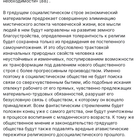
необходимости» [88] .
В грядущем социалистическом строе экономический
материализм предрекает совершенную элиминацию
мистического аспекта человеческой жизни, все мысли
людей в нем будут направлены на развитие земного
благоустройства, определенная толерантность к религии
будет сохранена только из предвидения ее постепенного
самоуничтожения. И это обусловлено трактовкой
изначальных природных свойств человека как
неустойчивых и изменчивых, постулированием возможности
их трансформации под давлением нового общественного
строя с более прогрессивным производством. Именно
поэтому в социалистическом обществе не будет поиска
связи со сверхчувственным бытием, ибо подобные искания
отвлекут рабочего от его прямых, чувственно предлежащих
материально-трудовых обязанностей, разрушат его
безусловную связь с обществом, к которому он всецело
принадлежит. Всем фантастическим стремлениям будет
положен конец уже с самого детства, они будут уничтожены
в процессе воспитания с младенческого возраста. К тому же
общественное мнение и законодательство грядущего
общества будут также подавлять вредные атавистические
пережитки религиозного досоциалистического прошлого.