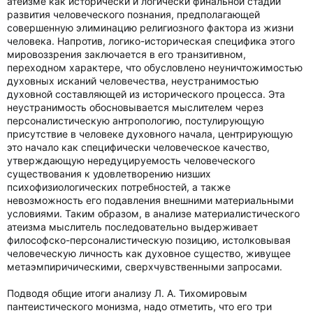
атеизме как исторически и логически финальной стадии
развития человеческого познания, предполагающей
совершенную элиминацию религиозного фактора из жизни
человека. Напротив, логико-историческая специфика этого
мировоззрения заключается в его транзитивном,
переходном характере, что обусловлено неуничтожимостью
духовных исканий человечества, неустранимостью
духовной составляющей из исторического процесса. Эта
неустранимость обосновывается мыслителем через
персоналистическую антропологию, постулирующую
присутствие в человеке духовного начала, центрирующую
это начало как специфически человеческое качество,
утверждающую нередуцируемость человеческого
существования к удовлетворению низших
психофизиологических потребностей, а также
невозможность его подавления внешними материальными
условиями. Таким образом, в анализе материалистического
атеизма мыслитель последовательно выдерживает
философско-персоналистическую позицию, истолковывая
человеческую личность как духовное существо, живущее
метаэмпиричическими, сверхчувственными запросами.
Подводя общие итоги анализу Л. А. Тихомировым
пантеистического монизма, надо отметить, что его три